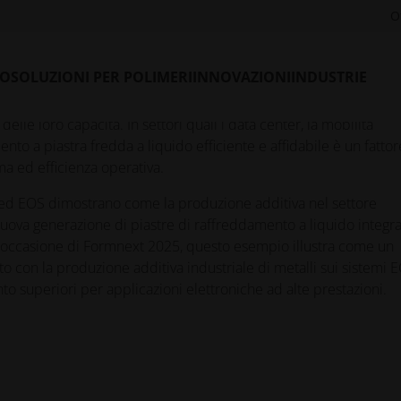
O
LO
SOLUZIONI PER POLIMERI
INNOVAZIONI
INDUSTRIE
 sempre più stringenti alle soluzioni di gestione termica. L'aum
a compatte e i crescenti requisiti di sostenibilità stanno portand
elle loro capacità. In settori quali i data center, la mobilità
mento a piastra fredda a liquido efficiente e affidabile è un fattor
ma ed efficienza operativa.
 ed EOS dimostrano come la produzione additiva nel settore
 nuova generazione di piastre di raffreddamento a liquido integr
 occasione di Formnext 2025, questo esempio illustra come un
 con la produzione additiva industriale di metalli sui sistemi E
o superiori per applicazioni elettroniche ad alte prestazioni.