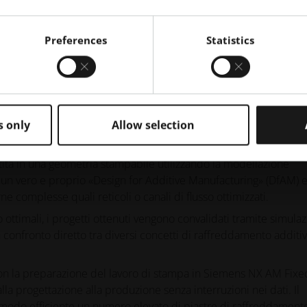
ulazione del profilo termico dell'IGBT utilizzando Siemens Calibre
Preferences
Statistics
nsionali dettagliate. Queste mappe termiche definiscono i
e per l'ottimizzazione a valle.
r OptiStruct, dove viene applicata l'ottimizzazione topologica per
imento di calore riducendo al minimo la perdita di carico. Ciò
s only
Allow selection
di raffreddamento altamente efficienti, impossibili da realizzar
tita in una geometria stampabile utilizzando la modellazione
 un vero e proprio «Design for Additive Manufacturing» (DfAM) 
e complesse quali reticoli o canali di flusso ottimizzati.
 ottimali, i progetti ottenuti vengono convalidati tramite simulaz
onfronto diretto tra diversi concetti di raffreddamento additiv
con la preparazione del lavoro di stampa in Siemens NX AM Fixe
la progettazione alla produzione senza interruzioni nei dati. Il
 modo efficiente un numero elevato di piastre di raffreddament