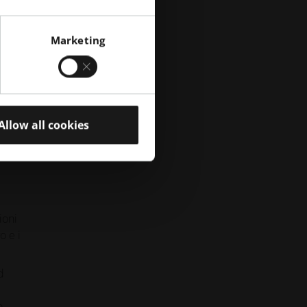
 3D
Marketing
Allow all cookies
e con
e
ioni
o e i
d
o