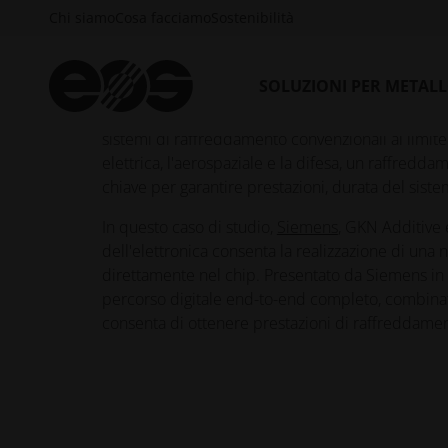
Chi siamo
Cosa facciamo
Sostenibilità
SOLUZIONI PER METAL
L'elettronica ad alte prestazioni impone requisiti
delle densità di potenza, le architetture di sistem
sistemi di raffreddamento convenzionali al limite d
elettrica, l'aerospaziale e la difesa, un raffredda
chiave per garantire prestazioni, durata del siste
In questo caso di studio,
Siemens
, GKN Additive
dell'elettronica consenta la realizzazione di una
direttamente nel chip. Presentato da Siemens in
percorso digitale end-to-end completo, combinato
consenta di ottenere prestazioni di raffreddament