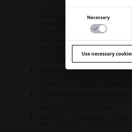
Consent
Il flusso di lavoro digitale inizia con la sim
Necessary
Selection
Thermal, generando mappe termiche tridime
requisiti di raffreddamento e fungono da bas
I dati termici vengono trasferiti in Simcente
convezione al fine di massimizzare il trasfer
Use necessary cookie
consente di ottenere architetture dei canali 
i metodi di produzione convenzionali.
La topologia ottimizzata viene quindi conver
implicita di Simcenter Inspire, consentendo
permettendo l'integrazione di strutture intern
Per garantire prestazioni termiche e di flusso
CFD in Simcenter Flotherm, consentendo un c
tradizionali progetti basati su alette.
La catena di processo digitale si conclude 
Plane, consentendo una transizione fluida dal
nesting automatico permette di disporre in