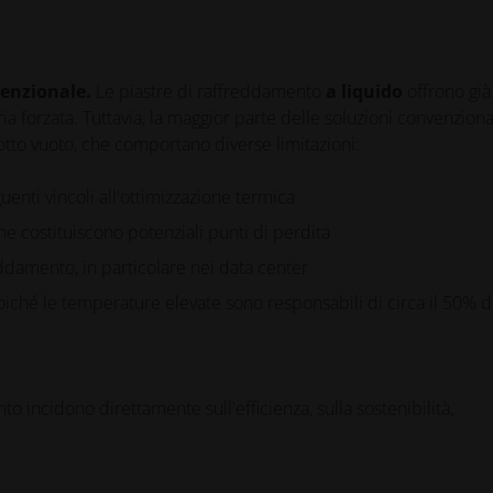
venzionale.
Le piastre di raffreddamento
a liquido
offrono già
a forzata. Tuttavia, la maggior parte delle soluzioni convenzional
sotto vuoto, che comportano diverse limitazioni:
uenti vincoli all'ottimizzazione termica
 che costituiscono potenziali punti di perdita
ddamento, in particolare nei data center
poiché le temperature elevate sono responsabili di circa il 50% d
o incidono direttamente sull'efficienza, sulla sostenibilità,