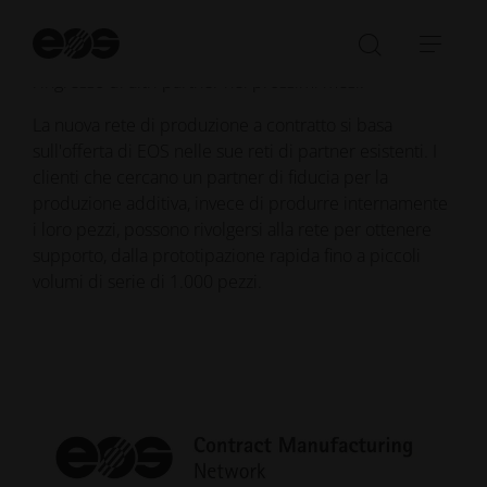
nell'area EMEA con sette partner, ovvero
FKM
,
Erpro
,
Volum-E
,
Pankl
,
Materialise
,
Oerlikon
,
Hasenauer &
Av
Hesser
. La rete sarà ampliata a livello globale, con
la
Aprire/ch
Apri
ri
l'ingresso di altri partner nei prossimi mesi.
la
barr
barra
di
La nuova rete di produzione a contratto si basa
di
navi
sull'offerta di EOS nelle sue reti di partner esistenti. I
ricerca
clienti che cercano un partner di fiducia per la
produzione additiva, invece di produrre internamente
i loro pezzi, possono rivolgersi alla rete per ottenere
supporto, dalla prototipazione rapida fino a piccoli
volumi di serie di 1.000 pezzi.