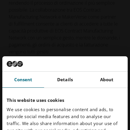
rendendo il processo di ordinazione il più semplice
possibile. La collaborazione tra EOS Contract
Manufacturing Network e MakerVerse come partner
di fulfillment consente ai clienti di accedere a tutte le
capacità produttive di EOS Contract Manufacturing
Network con un semplice gesto, mentre le domande, i
pagamenti, gli ordini di acquisto e la fatturazione
vengono tutti gestiti.
Consent
Details
About
Downloads
This website uses cookies
JPG
Logo Rete di produzione a contratto
We use cookies to personalise content and ads, to
791,74 kB
provide social media features and to analyse our
traffic. We also share information about your use of