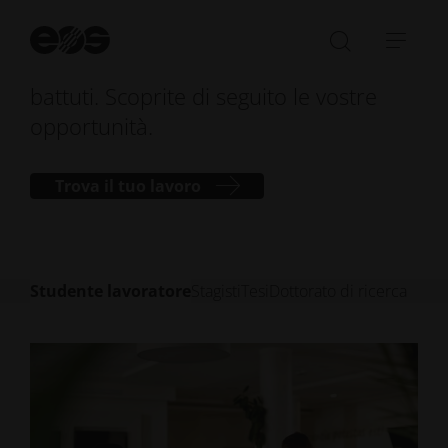
di tesi con rilevanza pratica?
Cerchiamo persone con passione e
Av
la
Aprire/ch
Apri
talento per lavorare fuori dai sentieri
ri
la
barr
battuti. Scoprite di seguito le vostre
barra
di
opportunità.
di
navi
ricerca
Trova il tuo lavoro
Studente lavoratore
Stagisti
Tesi
Dottorato di ricerca