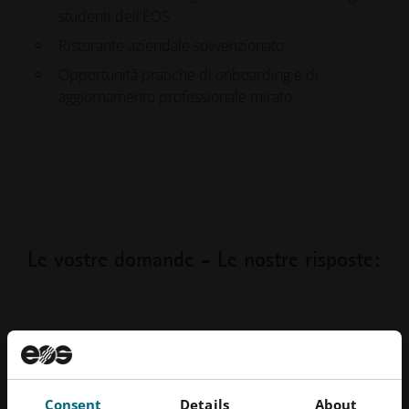
studenti dell'EOS
Ristorante aziendale sovvenzionato
Opportunità pratiche di onboarding e di
aggiornamento professionale mirato
Le vostre domande - Le nostre risposte:
Qual è il momento migliore per
candidarsi a un lavoro per studenti?
Consent
Details
About