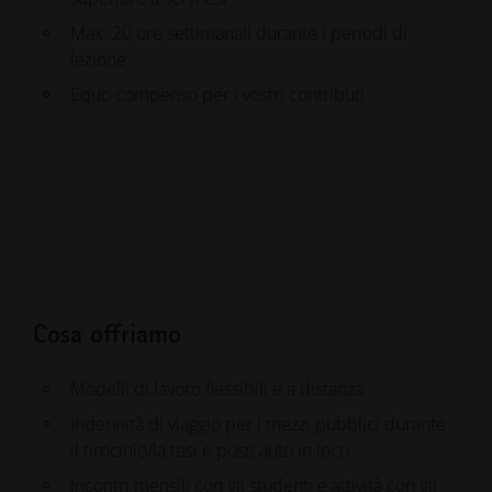
Tempo pieno, 40 ore settimanali
Equo compenso per i vostri contributi
Max. 20 ore settimanali durante i periodi di
32 ore (quattro giorni) a settimana presso l'EOS,
Coordinamento dell'argomento tra voi, l'università
lezione
un giorno all'università
ed EOS
Equo compenso per i vostri contributi
Coordinamento dell'argomento tra voi, il
Equo compenso per i vostri contributi
professore universitario ed EOS
Bonus per il completamento della tesi
Rete di partenariati di ricerca
Cosa offriamo
Modelli di lavoro flessibili e a distanza
Indennità di viaggio per i mezzi pubblici durante
il tirocinio/la tesi e posti auto in loco
Incontri mensili con gli studenti e attività con gli