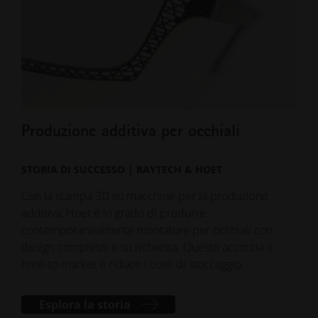
Produzione additiva per occhiali
Por
co
STORIA DI SUCCESSO | RAYTECH & HOET
STO
Con la stampa 3D su macchine per la produzione
additiva, Hoet è in grado di produrre
Che 
contemporaneamente montature per occhiali con
affe
design complessi e su richiesta. Questo accorcia il
di s
time-to-market e riduce i costi di stoccaggio.
nuov
Esplora la storia