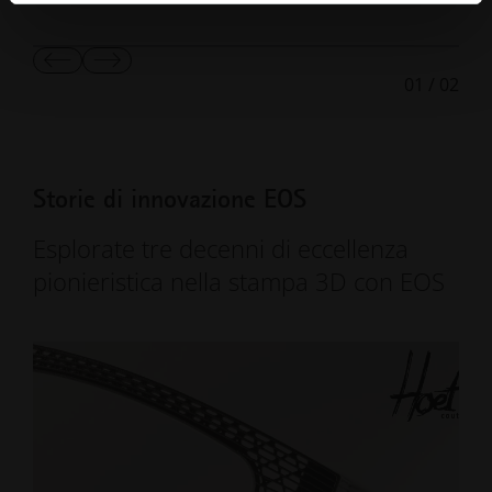
Mostra
Mostra
01
/
02
diapositiva
diapositiva
precedente
successiva
Storie di innovazione EOS
Esplorate tre decenni di eccellenza
pionieristica nella stampa 3D con EOS