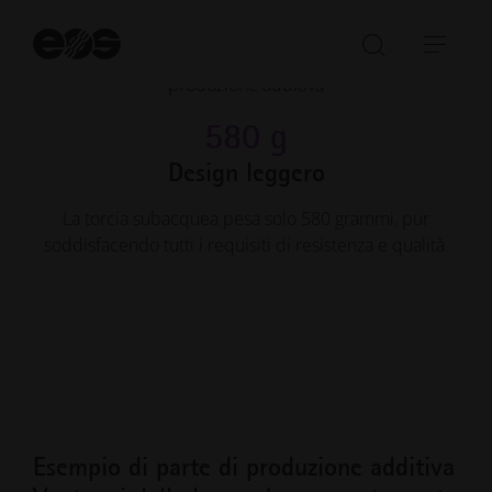
Risparmio fino a 35.000 euro grazie all'eliminazione
Av
la
degli strumenti di stampaggio a iniezione con la
Aprire/ch
Apri
ri
produzione additiva
la
barr
barra
di
580 g
di
navi
Design leggero
ricerca
La torcia subacquea pesa solo 580 grammi, pur
soddisfacendo tutti i requisiti di resistenza e qualità.
Esempio di parte di produzione additiva