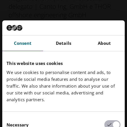
delegato | Canto Ing. GmbH e THOR
offshore engineering GmbH
Scarica la storia di successo
Consent
Details
About
Sistemi e soluzioni
This website uses cookies
We use cookies to personalise content and ads, to
Produzione additiva con le materie
provide social media features and to analyse our
plastiche
traffic. We also share information about your use of
our site with our social media, advertising and
analytics partners.
Consent
Necessary
Selection