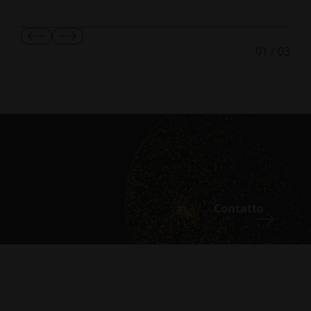
Mostra
Mostra
01
/
03
diapositiva
diapositiva
precedente
successiva
ATTENZIONE: Uno o più editabili non sono
compilati. Il teaser non viene non viene mostrato!
Contatto