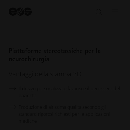
le coordinate anatomiche di ciascun paziente
Av
la
Aprire/ch
Apri
ri
la
barr
barra
di
di
navi
ricerca
Piattaforme stereotassiche per la
neurochirurgia
Vantaggi della stampa 3D
Il design personalizzato favorisce il benessere del
paziente
Produzione di altissima qualità secondo gli
standard rigorosi richiesti per le applicazioni
mediche