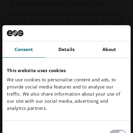
di produrre prodotti specifici per il
paziente, consentendoci di controllare i
costi e di accelerare le consegne ai nostri
clienti chirurgici".
Ron Franklin | Chief Technology
Consent
Details
About
Officer | STarFix
This website uses cookies
Storia di successo
We use cookies to personalise content and ads, to
provide social media features and to analyse our
traffic. We also share information about your use of
our site with our social media, advertising and
Per saperne di più
analytics partners.
Consent