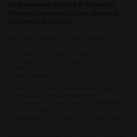
La produzione additiva di strumenti
chirurgici personalizzati ha raggiunto
un'elevata precisione
FHC, leader mondiale nei prodotti innovativi per le
neuroscienze da oltre 40 anni, ha collaborato con un
importante neurochirurgo per trasformare la
stereotassi tradizionale utilizzando un processo di
modellazione 3D basato sulle coordinate anatomiche
di ciascun paziente.
La prima applicazione di questa nuova tecnologia
STarFix è la pluripremiata piattaforma di
microtargeting™ senza cornice, adattata al paziente,
che offre un maggiore comfort per il paziente, una
maggiore precisione e un risparmio di tempo in sala
operatoria (OR).
Utilizzando la
stampante 3D SLS FORMIGA P 100
per