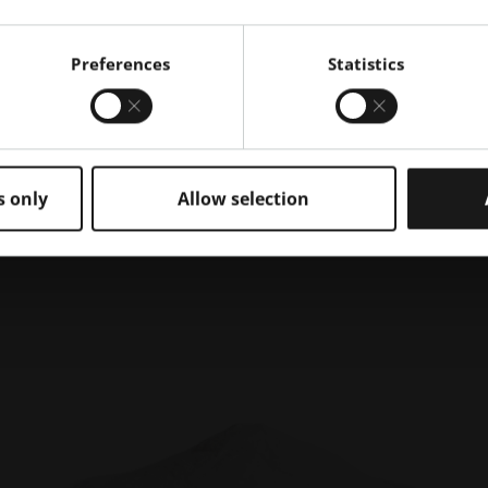
stato prodotto con la s
consente la prototipazi
Preferences
Statistics
nostre macchine EOS no
ma il materiale PA 220
severi requisiti dell'i
l'efficienza", sottoline
s only
Allow selection