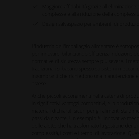
Maggiore affidabilità grazie all'eliminazione
complesse e alla riduzione della complessi
Design salvaspazio per ambienti di produzi
L'industria dell'imballaggio alimentare è sottopo
per innovare, bilanciando efficienza, riduzione de
normative di sicurezza sempre più severe. I met
tradizionali si basano spesso su sistemi meccani
ingombranti che richiedono una manutenzione 
estese.
Anche piccoli accorgimenti nella catena di prod
in significativi vantaggi competitivi, e la produzi
materiali dichiarati sicuri per gli alimenti sta di
passi da gigante. Un esempio è l'innovativo mec
delle alette che ha trasformato la gestione dei pr
complessità, i costi e i tempi di lavorazione. Qu