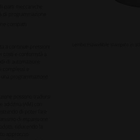
 di parti meccaniche
tà di programmazione
one compatti
Lembo espandibile stampato in 3
sta a continue pressioni
i costi e conformità a
odi di automazione
ci complessi e
e una programmazione
uzione possono tradursi
one additiva (AM) con
mostrando di poter fare
canismo di espansione
odotti, riducendo la
esto approccio