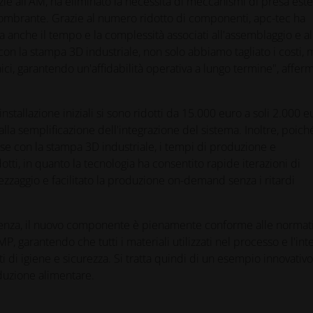
ie all'AM, ha eliminato la necessità di meccanismi di presa este
ombrante. Grazie al numero ridotto di componenti, apc-tec ha
ma anche il tempo e la complessità associati all'assemblaggio e al
 la stampa 3D industriale, non solo abbiamo tagliato i costi, 
ici, garantendo un'affidabilità operativa a lungo termine", affer
 installazione iniziali si sono ridotti da 15.000 euro a soli 2.000 e
alla semplificazione dell'integrazione del sistema. Inoltre, poich
fase con la stampa 3D industriale, i tempi di produzione e
tti, in quanto la tecnologia ha consentito rapide iterazioni di
trezzaggio e facilitato la produzione on-demand senza i ritardi
ficienza, il nuovo componente è pienamente conforme alle normat
P, garantendo che tutti i materiali utilizzati nel processo e l'int
ti di igiene e sicurezza. Si tratta quindi di un esempio innovativo
duzione alimentare.