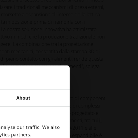
ilizzare i tradizionali meccanismi di presa esterni,
 morsetto a espansione all'interno della lattina
carta in posizione prima di riempirla con i
"La nostra soluzione innovativa ha ottimizzato
tivo in modi che la produzione tradizionale non
gere. La combinazione tra la progettazione
nenti meccanici, consentita dalla stampa 3D di
 di pieno contatto con gli alimenti, rende questa
r l'automazione sicura per gli alimenti", spiega
re generale di apc-tec GmbH.
About
dotto significativamente il numero di componenti
a necessità di sensori aggiuntivi e di complessi
ammabili. L'intero sistema è stato progettato e
eriali dichiarati sicuri per gli alimenti, tra cui
il
nalyse our traffic. We also
i
standard
(UE) 1935/2004
,
(UE) 10/2011
e alle
tics partners.
ricazione (GMP)
. Inoltre, il lembo espandibile è