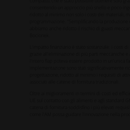
compatto, che è stato possibile ottenere solo graz
consentendo un approccio più snello e poco ing
ridotto al minimo non solo i costi dei materiali, 
programmazione. "Semplificando la produzione con
abbiamo anche ridotto il rischio di guasti meccan
Bocionek.
L'impatto finanziario è stato sostanziale: i costi di
grazie all'eliminazione di più parti meccaniche e 
l'intero flap poteva essere prodotto in un'unica 
implementazione sono stati significativamente rido
progettazione, ridotto al minimo i requisiti di at
associati alle catene di fornitura tradizionali.
Oltre ai miglioramenti in termini di costi ed ef
UE sul contatto con gli alimenti e agli standard GM
catena di fornitura soddisfino i più elevati requisi
come l'AM possa guidare l'innovazione nella pro