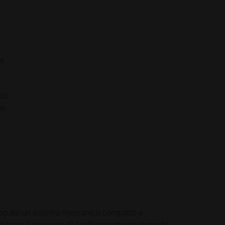
ie
tto
he.
ppato un sistema meccanico compatto e
atizzare il processo di confezionamento in modo