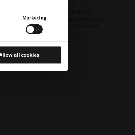
tampa 3D industriale ad alta precisione, che
one, l'iterazione e la produzione rapida. "Le
Marketing
n solo offrono un'elevata affidabilità meccanica,
0 conforme garantisce che ogni pezzo soddisfi i
ndustria alimentare senza compromettere
a Bocionek.
Allow all cookies