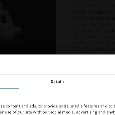
efficiente. Invece di ut
apc-tec ha integrato un
che fissa l'intarsio di 
bastoncini di biscotto. 
questo processo produt
avrebbe potuto raggiun
intelligente dei compo
EOS, e la dichiarazione
soluzione una svolta pe
Paul Bocionek, diretto
Details
Questo approccio ha ri
necessari, eliminando l
controllori logici progr
prodotto utilizzando mat
se content and ads, to provide social media features and to a
PA 2200
, conforme agl
r use of our site with our social media, advertising and analy
buone pratiche di fabb