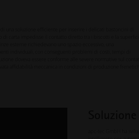
 una soluzione efficiente per inserire i delicati bastoncini di
 di carta impedisse il contatto diretto tra i biscotti e la superfic
o pinze esterne richiedevano uno spazio eccessivo, una
 individuali, con conseguenti problemi di costi, tempi di
 soluzione doveva essere conforme alle severe normative sul conta
ata affidabilità meccanica in condizioni di produzione frenetic
Soluzione
apc-tec GmbH ha svilu
intelligente per autom