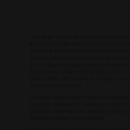
L'attuale generazione di satelliti comprende spec
fungono da collegamento tra il corpo del satellite e
strutture di alimentazione montate all'estremità 
di Airbus Defence and Space hanno affrontato d
per la costruzione di queste staffe di conteniment
devono fissare saldamente il satellite al corpo. Dall
compito delle staffe è quello di mitigare le estre
temperatura nello spazio.
La scelta è caduta sulla tecnologia di produzione 
metalliche offerta da EOS. In questo modo il tita
utilizzabile come materiale collaudato. Inoltre, 
facilmente il design dei componenti.
I nuovi dispositivi soddisfano tutte le aspettative 