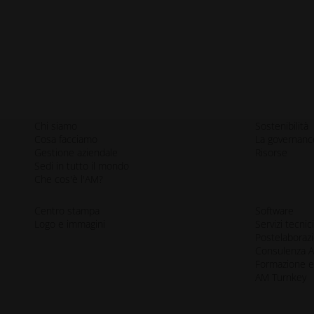
Chi siamo
Sostenibilità
Cosa facciamo
La governanc
Gestione aziendale
Risorse
Sedi in tutto il mondo
Che cos'è l'AM?
Centro stampa
Software
Logo e immagini
Servizi tecnic
Postelaboraz
Consulenza 
Formazione e
AM Turnkey