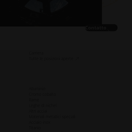
Contatto
Carriera
accessibilità.apre_una_nuova_fi
Tutte le posizioni aperte
Alluminio
Cromo cobalto
Rame
Leghe di nichel
Altri acciai
Materiali metallici speciali
Acciaio inox
Titanio