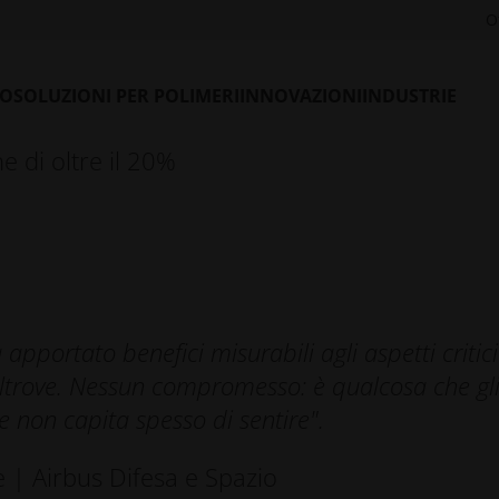
O
liorata
LO
SOLUZIONI PER POLIMERI
INNOVAZIONI
INDUSTRIE
one
e di oltre il 20%
apportato benefici misurabili agli aspetti critici
 altrove. Nessun compromesso: è qualcosa che gl
e non capita spesso di sentire".
 | Airbus Difesa e Spazio