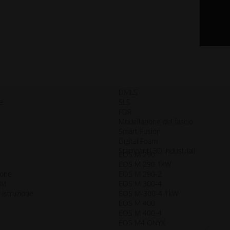
DMLS
e
SLS
FDR
Modellazione del fascio
Smart Fusion
Digital Foam
Stampanti 3D industriali
EOS M 290
i
EOS M 290 1kW
ione
EOS M 290-2
AM
EOS M 300-4
 istruzione
EOS M-300-4 1kW
EOS M 400
EOS M 400-4
EOS M4 ONYX