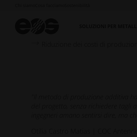
Chi siamo
Cosa facciamo
Sostenibilità
Resistenza alla temperatura mig
SOLUZIONI PER METAL
Riduzione dei tempi di produzi
Riduzione dei costi di produzion
"Il metodo di produzione additiva ha 
del progetto, senza richiedere tagli
ingegneri amano sentirsi dire, ma ch
Otilia Castro Matias | COC Antenne