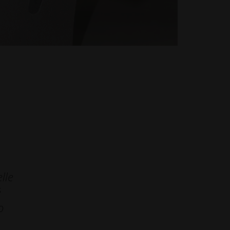
lle
é
o