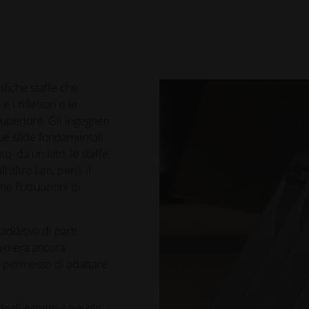
ifiche staffe che
 i riflettori e le
superiore. Gli ingegneri
ue sfide fondamentali
o: da un lato, le staffe
'altro lato, però, il
me fluttuazioni di
additiva di parti
nio era ancora
ha permesso di adattare
degli esperti coinvolti.