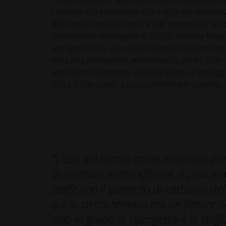
L'aspetto più importante è la migliorata resisten
dell'intera struttura, che ora può sopportare se
permanente un margine di 330 °C con una forza d
vantaggi tecnici, sono state ottenute riduzioni mir
nella sola produzione ammontano a oltre il 20%. In
sono riusciti a mettere a dieta il pezzo: il vantagg
300 g, il che significa quasi un chilo per satellite.
"L'uso del titanio come materiale per le
dimostrato molto efficace. Il princip
staffe con il pannello di carbonio de
qui lo stress termico era un fattore 
stati in grado di riprogettare la staf