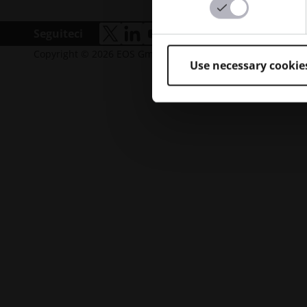
Semicondutto
Spazio
Seguiteci
accessibilità.apre_una_nuova_finestra
accessibilità.apre_una_nuova_fine
accessibilità.apre_una_nuova_
accessibilità.apre_una_n
Copyright © 2026 EOS GmbH
Informativa sulla p
Use necessary cookie