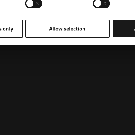
ri
stra
finestra
uova_finestra
rivacy
Informativa sui cookie
Preferenze per i cookie
GT
s only
Allow selection
Marchi di fabbrica
Brevetti