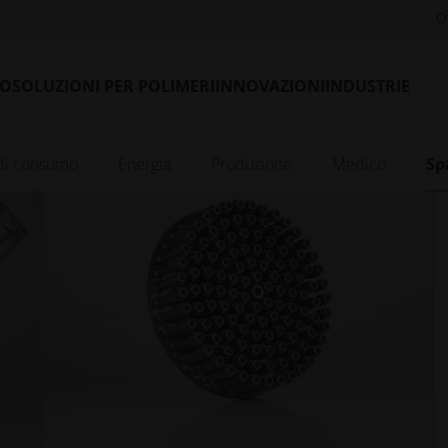
O
Esplora la storia
LO
SOLUZIONI PER POLIMERI
INNOVAZIONI
INDUSTRIE
di consumo
Energia
Produzione
Medico
Sp