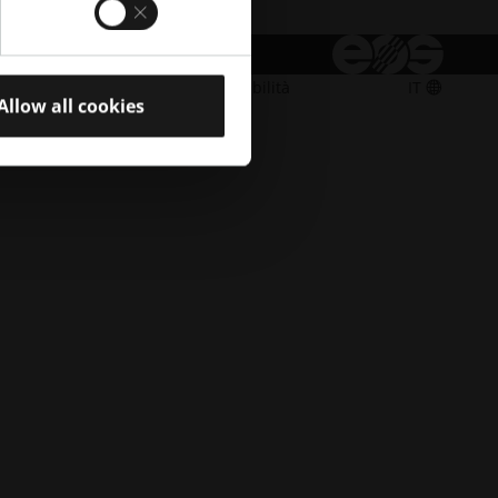
accessibilità.apre_una_nuova_finestra
accessibilità.apre_una_nuova_finestra
myEOS
EOS Store
C e ToU
Impronta
Accessibilità
IT
Allow all cookies