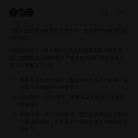
为什么说质量保证是快速成型零件的关键？
开
增材制造 并不是一种新工艺。然而，从用于原型制造
始
打
展
搜
到成为一种可行的生产方法，这意味着围绕传统制造方
开/
开/
索
法设计的传统质量保证方法并不一定适用于快速成型零
关
收
件的测试。
闭
起
搜
导
在精密行业中，每个零件的质量标准都需要严格的测
索
航
试。
增材制造
这样的新生产技术如何进行安全评估？
栏
这可能导致以下问题
如果没有标准化测试，我如何确保我生产的每个部
件都与传统部件一样安全？
增材制造 一直在演变。质量保证实践如何才能与
时俱进？
我想打印一个一次性部件。我怎样才能在应用标准
化测试的同时，不产生多个零件在测试中被毁坏的
成本？