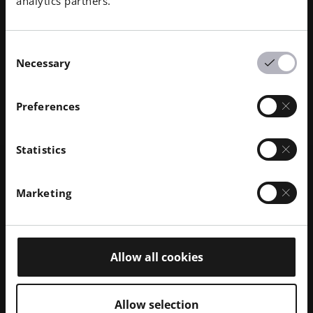
analytics partners.
下载
Consent
Necessary
Selection
显
显
01
/
02
示
示
上
下
Preferences
联系我们
一
一
张
张
幻
幻
灯
灯
Statistics
关于我们
片
片
我们是谁
企业责任
我们的技术
可持续发展
技术与创新
Marketing
企业管理
管理
DMLS
人力资源
全球分布
资源
SLS
职业生涯
新闻与媒体
什么是 AM？
FDR
无
所有职位空缺
新闻中心
服务
Allow all cookies
光束整形
障
Logo和图像
软件
金属打印机
Smart Fusion
碍
技术服务
EOS M 290
金属材料
Digital Foam
访
后处理
EOS M 290 1kW
铝
聚合物打印机
Allow selection
工业3D 打印机
问.opens_new_window
AM 咨询