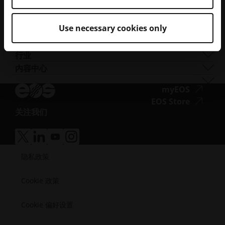
EOS M 290-2
钴铬合金
FORMIGA P 110 Velocis
聚合物材料
培训与教育
EOS M 300-4
铜
FORMIGA P 110 FDR
生物相容性
帮助与联系
AM Turnkey
EOS M-300-4 1kW
镍基合金
EOS P3 NEXT
韧性
Use necessary cookies only
获取支持
合作伙伴
EOS M 400
其他钢材
INTEGRA P 450
阻燃性
联系我们
生产合作伙伴
EOS 标准与认证
EOS M 400-4
特殊金属材料
EOS P 500
灵活
展会与活动
生态系统合作伙伴
质量管理
行业
EOS M4 ONYX
不锈钢
EOS P 500 FDR
高性能
试试我们的解决方案搜索器！
创新合作伙伴
质量保证
汽车
内容中心
无
AMCM定制打印机
钛
EOS P 770
多用途
申请成为供应商
技术合作伙伴
ISO 认证
航空
Blog
障
工模具钢
新闻通讯
无
myEOS
消费品
播客
碍
障
无
EOS Store
国防
Vlog
访
关注我们
碍
障
能源
无
资源库
问.opens_new_window
访
碍
制造业
障
成功案例
问.opens
访
医疗
无
无
无
无
碍
问.opens
障
障
障
障
半导体
访
隐私政策
碍
碍
碍
碍
航天
问.opens_new_window
访
访
访
访
问.opens_new_window
问.opens_new_window
问.opens_new_window
问.opens_new_window
Cookie 政策
Cookie 偏好设置