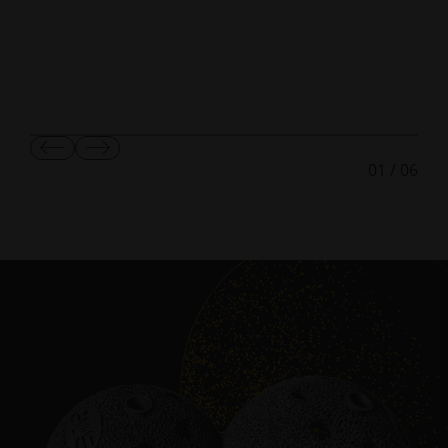
显
显
01
/
06
示
示
上
下
一
一
张
张
幻
幻
灯
灯
片
片