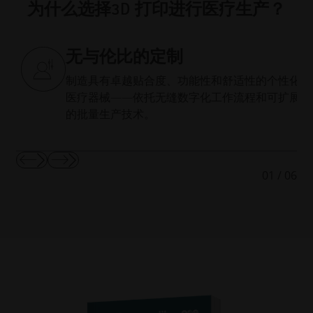
为什么选择3D 打印进行医疗生产？
无与伦比的定制
制造具有卓越贴合度、功能性和舒适性的个性化
医疗器械——依托无缝数字化工作流程和可扩展
的批量生产技术。
显
显
01
/
06
示
示
上
下
一
一
张
张
幻
幻
灯
灯
片
片