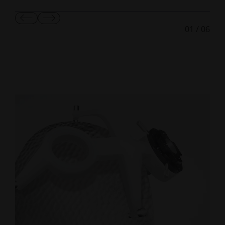
显
显
01
/
06
示
示
上
下
一
一
张
张
幻
幻
灯
灯
片
片