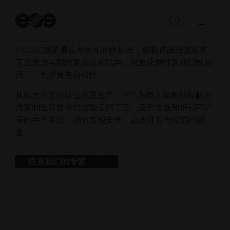
凭借在医疗增材制造逾20年的经验，EOS为植入物和外
科应用提供可靠的批量生产解决方案。 我们的金属与
开
聚合物技术可实现大规模生产，兼具精密性、可重复性
始
打
展
搜
和符合监管要求的品质。先进材料如Ti64 ELI、CoCr和
开/
开/
索
PA2200满足最高生物相容性标准，能制造出传统制造
关
收
工艺无法实现的复杂几何结构、轻量化构件及功能性表
闭
起
面——包括骨整合特性。
搜
导
索
航
从概念开发到认证批量生产，EOS为植入物和外科解决
栏
方案制造商提供经过验证的工艺、应用专业知识和可扩
展的生产系统，助力实现安全、高效且符合规范的制
造。
联系我们的专家