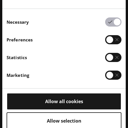
EOS 助力迈出新步伐
Consent
Necessary
Selection
团队成员接受双髋关节置换术，采用打
印 几何结构。
Preferences
打印 植入物简化了髋关节置换手术，并改善了患者预
Statistics
后。先进技术使髋关节置换成为年轻患者的重要选择
——就像埃弗莉这样的患者。
Marketing
3D 打印 表面几何形状可促进与骨骼的融合
3D 打印 植入物价格下降，一些医院已将其作为标
准配置使用
Allow all cookies
植入技术让髋关节置换术变得更容易、更方便
Allow selection
更多信息