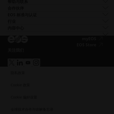
铜
FORMIGA P 110 FDR
生物相容性
帮助与联系
AM Turnkey
EOS M-300-4 1kW
镍基合金
EOS P3 NEXT
韧性
获取支持
合作伙伴
EOS M 400
其他钢材
INTEGRA P 450
阻燃性
联系我们
生产合作伙伴
EOS 标准与认证
EOS M 400-4
特殊金属材料
EOS P 500
灵活
展会与活动
生态系统合作伙伴
质量管理
行业
EOS M4 ONYX
不锈钢
EOS P 500 FDR
高性能
试试我们的解决方案搜索器！
创新合作伙伴
质量保证
汽车
内容中心
无
AMCM定制打印机
钛
EOS P 770
多用途
申请成为供应商
技术合作伙伴
ISO 认证
航空
Blog
障
工模具钢
新闻通讯
无
myEOS
消费品
播客
碍
障
无
EOS Store
国防
Vlog
访
关注我们
碍
障
能源
无
资源库
问.opens_new_window
访
碍
制造业
障
成功案例
问.opens
访
医疗
无
无
无
无
碍
问.opens
障
障
障
障
半导体
访
隐私政策
碍
碍
碍
碍
航天
问.opens_new_window
访
访
访
访
问.opens_new_window
问.opens_new_window
问.opens_new_window
问.opens_new_window
Cookie 政策
Cookie 偏好设置
全球技术合作与谅解备忘录