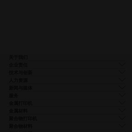
关于我们
我们是谁
企业责任
我们的技术
可持续发展
技术与创新
企业管理
管理
DMLS
人力资源
全球分布
资源
SLS
职业生涯
新闻与媒体
什么是 AM？
FDR
无
所有职位空缺
新闻中心
服务
光束整形
障
Logo和图像
软件
金属打印机
Smart Fusion
碍
技术服务
EOS M 290
金属材料
Digital Foam
访
后处理
EOS M 290 1kW
铝
聚合物打印机
工业3D 打印机
问.opens_new_window
AM 咨询
EOS M 290-2
钴铬合金
FORMIGA P 110 Velocis
聚合物材料
培训与教育
EOS M 300-4