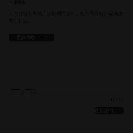
金属系统
BLO
专为各行各业的广泛应用而设计，包括医疗行业等高度
十
管制行业。
步
济
更多信息
显
显
01
/
05
示
示
上
下
联系我们
一
一
张
张
幻
幻
灯
灯
片
片