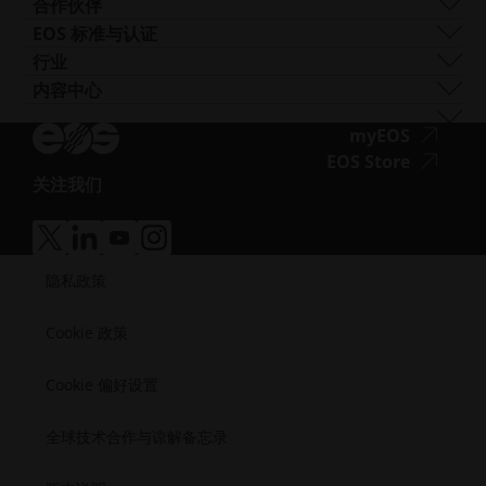
EOS P3 NEXT
韧性
获取支持
合作伙伴
EOS M 400
其他钢材
INTEGRA P 450
阻燃性
联系我们
生产合作伙伴
EOS 标准与认证
EOS M 400-4
特殊金属材料
EOS P 500
灵活
展会与活动
生态系统合作伙伴
质量管理
行业
EOS M4 ONYX
不锈钢
EOS P 500 FDR
高性能
试试我们的解决方案搜索器！
创新合作伙伴
质量保证
汽车
内容中心
无
AMCM定制打印机
钛
EOS P 770
多用途
申请成为供应商
技术合作伙伴
ISO 认证
航空
Blog
障
工模具钢
新闻通讯
无
myEOS
消费品
播客
碍
障
无
EOS Store
国防
Vlog
访
关注我们
碍
障
能源
无
资源库
问.opens_new_window
访
碍
制造业
障
成功案例
问.opens
访
医疗
无
无
无
无
碍
问.opens
障
障
障
障
半导体
访
隐私政策
碍
碍
碍
碍
航天
问.opens_new_window
访
访
访
访
问.opens_new_window
问.opens_new_window
问.opens_new_window
问.opens_new_window
Cookie 政策
Cookie 偏好设置
全球技术合作与谅解备忘录