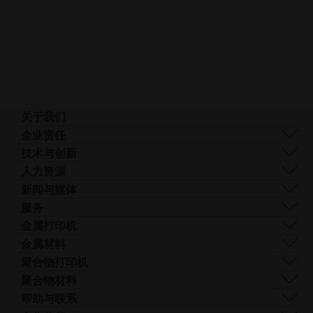
关于我们
我们是谁
企业责任
我们的技术
可持续发展
技术与创新
企业管理
管理
DMLS
人力资源
全球分布
资源
SLS
职业生涯
新闻与媒体
什么是 AM？
FDR
无
所有职位空缺
新闻中心
服务
光束整形
障
Logo和图像
软件
金属打印机
Smart Fusion
碍
技术服务
EOS M 290
金属材料
Digital Foam
访
后处理
EOS M 290 1kW
铝
聚合物打印机
工业3D 打印机
问.opens_new_window
AM 咨询
EOS M 290-2
钴铬合金
FORMIGA P 110 Velocis
聚合物材料
培训与教育
EOS M 300-4
铜
FORMIGA P 110 FDR
生物相容性
帮助与联系
AM Turnkey
EOS M-300-4 1kW
镍基合金