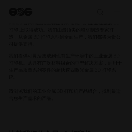
们致力于您的整个金属 3D 打印旅程。我们的创新型金
属 3D 打印技术和以性能为导向的增材制造金属粉末材
开
始
料使我们在市场上脱颖而出，我们屡获殊荣的 Additive
打
展
搜
Minds 咨询和应用工程团队将帮助您的企业在金属 3D
开/
开/
索
打印 上取得成功。我们由最顶尖的增材制造专家打
关
收
造，从金属 3D 打印原型到全面生产，我们都将为贵公
闭
起
司提供支持。
搜
导
索
航
我们提供可灵活集成到现有生产环境中的工业金属 3D
栏
打印机。从具有广泛材料组合的中型解决方案，到用于
生产高质量系列零件的超快速四激光金属 3D 打印系
统。
请浏览我们的工业金属 3D 打印机产品组合，找到最适
合您生产需求的产品。