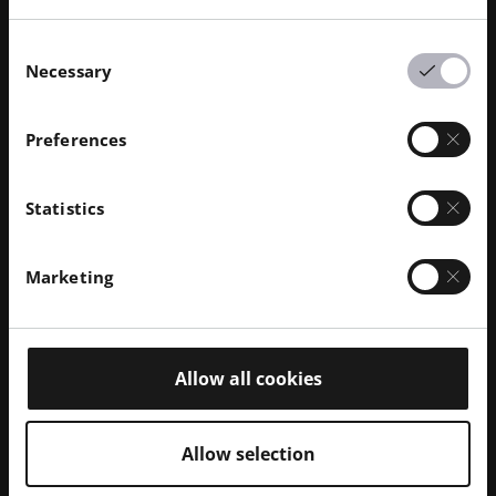
EOS M4 ONYX 系列
Consent
配备六台 400 瓦激光器和革命性的新型
Necessary
Selection
过滤系统。Power in Every Build。
Preferences
EOS M4 ONYX 专为大批量、高成本效益的生产而设
计，结合了六台 400 W 激光器和 450 × 450 × 400 mm
Statistics
的 EOS 最大制造体积。其 RFS Pro 过滤系统可减少高
达 90% 的有害废物，粉末回收率超过 90%，实现了可
持续运营。
Marketing
EOS M 400 平台久经考验，在全球安装了 500 多台设
备，所有这些都使制造商的产量提高了 50%，零件成本
降低了 30%，并能在 30 分钟内自动完成作业转换。
Allow all cookies
EOS M4 ONYX 为工业增材制造的效率和可扩展性树立
了新的标杆。
Allow selection
EOS M4 ONYX