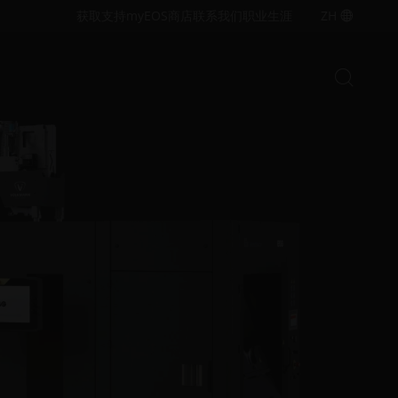
无
无
获取支持
myEOS
商店
联系我们
职业生涯
ZH
障
障
碍
碍
访
访
开
问.opens_new_window
问.opens_new_window
打
始
开/
搜
索
关
闭
金属解决方案
搜
探索金属增材制造 技术与材料，拓
索
展您的打印
栏
聚合物解决方案
探索聚合物增材制造 与材料，拓展
您的工业打印
创新
从利用工业 3D 打印优化设计、性