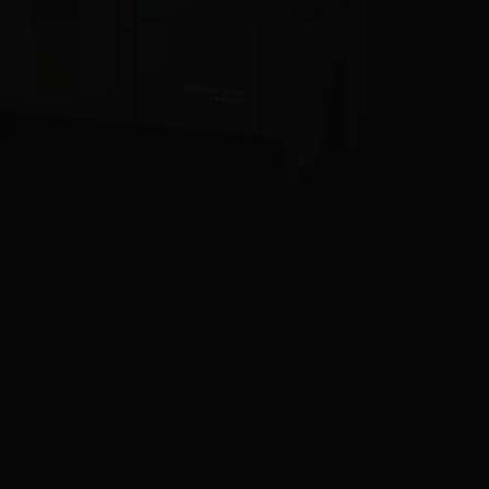
能等的创新应用中收集灵感和学习
经验
行业
了解打印 如何通过提升效率和性
能，并开辟新的可能性，打印 各行
各业