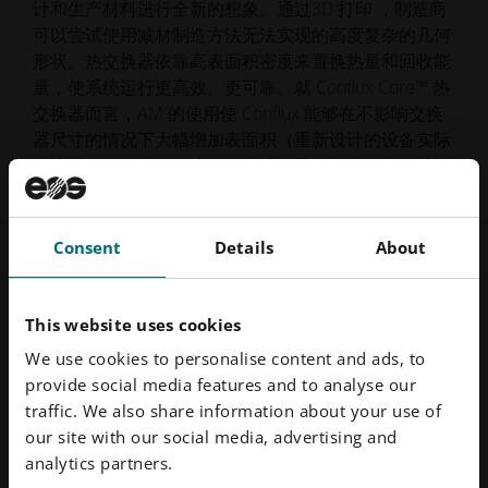
计和生产材料进行全新的想象。通过3D 打印 ，制造商
可以尝试使用减材制造方法无法实现的高度复杂的几何
形状。热交换器依靠高表面积密度来置换热量和回收能
量，使系统运行更高效、更可靠。就 Conflux Core™ 热
交换器而言，AM 的使用使 Conflux 能够在不影响交换
器尺寸的情况下大幅增加表面积（重新设计的设备实际
上比其前身更小）。这使得热排出量增加了两倍，从而
实现了更好的能量回收。
Consent
Details
About
减少生产过剩
AM 的真正魅力之一在于能够将零件生产转变为按需和
This website uses cookies
分布式生产模式。在大多数传统制造业中，零件都是大
We use cookies to personalise content and ads, to
批量生产的，通常都超出了要求。这不仅造成需要储存
provide social media features and to analyse our
的剩余零件，而且意味着生产这些零件的材料被浪费。
traffic. We also share information about your use of
通过按需3D 打印 生产，可以快速、高效地生产有限批
our site with our social media, advertising and
量的产品，以满足需求，而无需花费材料，也无需储存
analytics partners.
或处理多余的不需要的物品。