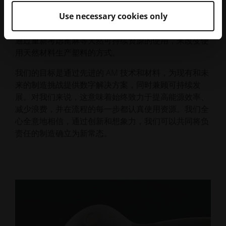
不仅可以保持高水平的产品质量和功能，还可以找到可
Use necessary cookies only
回收、更持久或完全天然的解决方案。EOS 提供的
PA11 聚酰胺粉末就是一个很好的例子，它说明了如何
通过重新考虑蓖麻等天然可持续资源的使用，来改变使
用天然材料生产塑料的方式。
我们的目标是通过先进的 AM 技术和材料，为现有和未
来的制造挑战提供数字解决方案，同时兼顾可持续发
展。对我们来说，这意味着始终致力于提高能源效率、
减少浪费，并在流程的每一步都认真使用资源。我们全
心全意地相信，通过创新和想象力，我们可以共同将负
责任的制造确立为新常态。