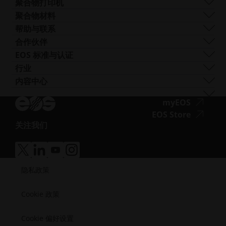
EOS M 290 1kW
铝
聚合物打印机
工业3D 打印机
问.opens_new_window
AM 咨询
EOS M 290-2
钴铬合金
FORMIGA P 110 Velocis
聚合物材料
培训与教育
EOS M 300-4
铜
FORMIGA P 110 FDR
生物相容性
帮助与联系
AM Turnkey
EOS M-300-4 1kW
镍基合金
EOS P3 NEXT
韧性
获取支持
合作伙伴
EOS M 400
其他钢材
INTEGRA P 450
阻燃性
联系我们
生产合作伙伴
EOS 标准与认证
EOS M 400-4
特殊金属材料
EOS P 500
灵活
展会与活动
生态系统合作伙伴
质量管理
行业
EOS M4 ONYX
不锈钢
EOS P 500 FDR
高性能
试试我们的解决方案搜索器！
创新合作伙伴
质量保证
汽车
内容中心
无
AMCM定制打印机
钛
EOS P 770
多用途
申请成为供应商
技术合作伙伴
ISO 认证
航空
Blog
障
工模具钢
新闻通讯
无
myEOS
消费品
播客
碍
障
无
EOS Store
国防
Vlog
访
关注我们
碍
障
能源
无
资源库
问.opens_new_window
访
碍
制造业
障
成功案例
问.opens
访
医疗
无
无
无
无
碍
问.opens
障
障
障
障
半导体
访
隐私政策
碍
碍
碍
碍
航天
问.opens_new_window
访
访
访
访
问.opens_new_window
问.opens_new_window
问.opens_new_window
问.opens_new_window
Cookie 政策
Cookie 偏好设置