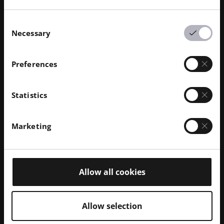
这正是 EvoBus 公司所面临的挑战，他们经常需要批量
Consent
订购 15、20 甚至 100 辆巴士的替换零件，而实际只需
Necessary
Selection
要一辆。有了 AM，该公司就能建立一种新的备件供应
模式，而不会出现库存过剩的情况。
Preferences
此外，AM 还能在未来的零件生产中重复使用打印中的
部分未熔化粉末（即未熔化成为最终产品的粉末）。根
Statistics
据应用类型和所使用粉末的不同，可回收用于未来制造
的粉末量也不同，但举例来说，标准 PA12 材料的更新
率为 50%，即 50%回收粉末和 50%新的 "原始 "粉末。
Marketing
虽然这些数字不尽相同，但在3D 打印 中需要处理的废
料量要远远少于其他类型的生产，如减材制造。
Allow all cookies
认真的资源配置
目前，越来越多的材料被用于生产增材制造 粉末，以
Allow selection
实现可持续发展。在探索不同粉末特性的过程中，我们