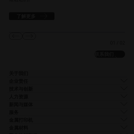
了解更多
显
显
01
/
02
示
示
上
下
联系我们
一
一
张
张
幻
幻
灯
灯
关于我们
片
片
我们是谁
企业责任
我们的技术
可持续发展
技术与创新
企业管理
管理
DMLS
人力资源
全球分布
资源
SLS
职业生涯
新闻与媒体
什么是 AM？
FDR
无
所有职位空缺
新闻中心
服务
光束整形
障
Logo和图像
软件
金属打印机
Smart Fusion
碍
技术服务
EOS M 290
金属材料
Digital Foam
访
后处理