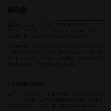
工业制造对地球和气候的影响毋庸置疑。2021 年全球
碳预算报告显示，
碳排放量
预计比上一年
增加 4.8%
，
开
几乎回到 2019 年的排放水平。根据国际能源机构的数
始
打
展
搜
据，2021 年全球与能源相关的
温室气体排放量比 2020
开/
开/
索
年增长了近 5%
。2021 年的二氧化碳排放量比 2020 年
关
收
增加了 2.1 千兆吨（Gt），达到 36.3 千兆吨（Gt），
闭
起
是有史以来二氧化碳排放量同比增幅最大的一年。
搜
导
索
航
由于事关重大，减少排放和对环境的其他有害影响是我
栏
们所有人的共同责任。任何行业都会造成一定程度的碳
排放和环境影响，但只要有正确的理念，并认真执行新
政策和新做法，这些影响是可以减少的。
什么是负责任的制造？
在 EOS，我们所做的一切都围绕着开发更好的工业制造
方法，以便在整个过程中都能看到积极的变化，而不必
在效率和质量上打折扣。通过我们在增材制造 (AM) 方