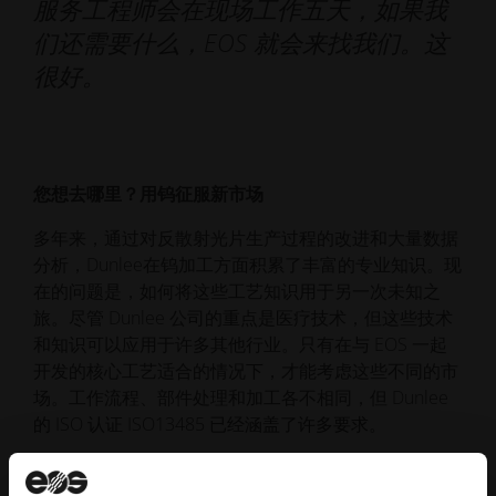
服务工程师会在现场工作五天，如果我
们还需要什么，EOS 就会来找我们。这
很好。
您想去哪里？用钨征服新市场
多年来，通过对反散射光片生产过程的改进和大量数据
分析，Dunlee在钨加工方面积累了丰富的专业知识。现
在的问题是，如何将这些工艺知识用于另一次未知之
旅。尽管 Dunlee 公司的重点是医疗技术，但这些技术
和知识可以应用于许多其他行业。只有在与 EOS 一起
开发的核心工艺适合的情况下，才能考虑这些不同的市
场。工作流程、部件处理和加工各不相同，但 Dunlee
的 ISO 认证 ISO13485 已经涵盖了许多要求。
"例如，我们目前正在研究在非破坏性检测中的应用。
在这方面，无论是机场的安全扫描仪还是产品扫描，CT