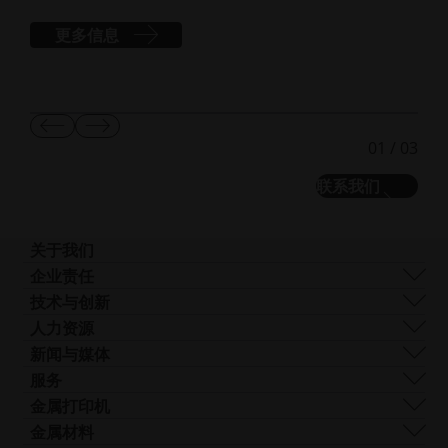
的
更多信息
显
显
01
/
03
示
示
上
下
联系我们
一
一
张
张
幻
幻
灯
灯
关于我们
片
片
我们是谁
企业责任
我们的技术
可持续发展
技术与创新
企业管理
管理
DMLS
人力资源
全球分布
资源
SLS
职业生涯
新闻与媒体
什么是 AM？
FDR
无
所有职位空缺
新闻中心
服务
光束整形
障
Logo和图像
软件
金属打印机
Smart Fusion
碍
技术服务
EOS M 290
金属材料
Digital Foam