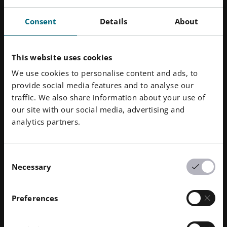
系统都必须提供高质量的图像。Jan Philippe Grage 表
Consent
Details
About
示，另一个令人感兴趣的领域是核聚变，这是全世界正
在深入研究的课题。钨具有高熔点（3422 °C）和极高
的材料密度，这两种特性正是粒子加速器基础设施中的
This website uses cookies
偏转板、冷却通道或其他精细结构等部件所需要的。然
后，Dunlee 将目光投向了完全不同的领域，即
奢侈手
We use cookies to personalise content and ads, to
表
。这是为什么呢？Grage 解释道："钨的密度很高，
provide social media features and to analyse our
因此适用于需要很重的非常小的部件。因此，钨配重可
traffic. We also share information about your use of
以在手表的狭小空间内得到很好的应用。
our site with our social media, advertising and
analytics partners.
总之，EOS 和 Dunlee 有很多理由继续在3D 钨结构方
面密切合作。Grage 总结道："我们非常感谢双方的合
作，并希望我们能够共同满足生产更加稳定的钨结构背
Consent
后的要求。这意味着我们可以继续前进"。
Necessary
Selection
#3dprintingstories
Preferences