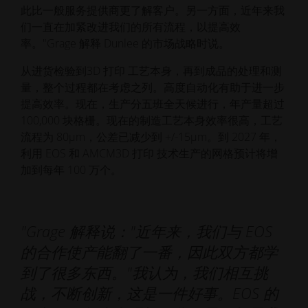
此比一般服务提供商更了解客户。另一方面，近年来我
们一直在加紧改进我们的所有流程，以提高效
率。"Grage 解释 Dunlee 的市场战略时说。
从进货检验到3D 打印 工艺本身，再到成品的处理和测
量，整个过程都在考虑之列。高度自动化有助于进一步
提高效率。现在，生产分五班全天候进行，年产量超过
100,000 块格栅。现在的制造工艺本身效率很高，工艺
流程为 80µm，公差已减少到 +/-15µm。到 2027 年，
利用 EOS 和 AMCM3D 打印 技术生产的网格预计将增
加到每年 100 万个。
"Grage 解释说："近年来，我们与 EOS
的合作使产能翻了一番，因此双方都学
到了很多东西。"我认为，我们相互挑
战，不断创新，这是一件好事。EOS 的