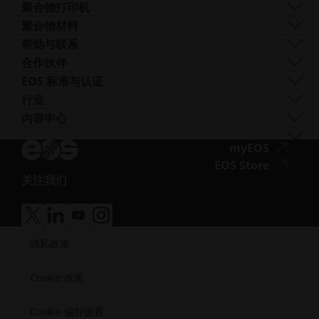
访
后处理
EOS M 290 1kW
铝
聚合物打印机
工业3D 打印机
问.opens_new_window
AM 咨询
EOS M 290-2
钴铬合金
FORMIGA P 110 Velocis
聚合物材料
培训与教育
EOS M 300-4
铜
FORMIGA P 110 FDR
生物相容性
帮助与联系
AM Turnkey
EOS M-300-4 1kW
镍基合金
EOS P3 NEXT
韧性
获取支持
合作伙伴
EOS M 400
其他钢材
INTEGRA P 450
阻燃性
联系我们
生产合作伙伴
EOS 标准与认证
EOS M 400-4
特殊金属材料
EOS P 500
灵活
展会与活动
生态系统合作伙伴
质量管理
行业
EOS M4 ONYX
不锈钢
EOS P 500 FDR
高性能
试试我们的解决方案搜索器！
创新合作伙伴
质量保证
汽车
内容中心
无
AMCM定制打印机
钛
EOS P 770
多用途
申请成为供应商
技术合作伙伴
ISO 认证
航空
Blog
障
工模具钢
新闻通讯
无
myEOS
消费品
播客
碍
障
无
EOS Store
国防
Vlog
访
关注我们
碍
障
能源
无
资源库
问.opens_new_window
访
碍
制造业
障
成功案例
问.opens
访
医疗
无
无
无
无
碍
问.opens
障
障
障
障
半导体
访
隐私政策
碍
碍
碍
碍
航天
问.opens_new_window
访
访
访
访
问.opens_new_window
问.opens_new_window
问.opens_new_window
问.opens_new_window
Cookie 政策
Cookie 偏好设置