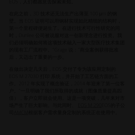
EOS，人们都愿意去探索未知。
在此之前，3D 技术还无法生产出薄至 100 μm 的钢
壁。当 EOS 证明可以用钢材实现如此精细的结构时，
第一个里程碑便诞生了。在进行技术可行性研究的同
时，Dunlee 公司被说服对这一创新理念进行投资。我
们必须明确如何将这项技术融入一家大型医疗技术集团
的现有工厂流程中。"Grage 说："商业案例获得批准
后，又迈出了重要的一步。
在做出决定几天后，EOS 交付了专为该应用定制的
EOS M 2703D 打印 系统，并开始了工艺链方面的工
作。2012 年实现了概念验证，2014 年迎来了第一位客
户。"一旦明确了我们所取得的成就（图像质量提高四
倍），客户立即就会使用。这是一项突破，几年来对市
场产生了巨大影响。与此同时、
EOS M 290
EOS的子公
司
AMCM
根据客户需求量身定制的系统正在使用中。