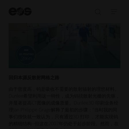
开
始
打
展
搜
开/
开/
索
关
收
闭
起
搜
导
索
航
栏
回归本源反散射网格之路
由于密度高，钨是吸收不需要的散射辐射的理想材料。
Dunlee希望利用这一特性，成为钨抗散射光栅的先驱，
并显著提高CT图像的成像质量。Dunlee3D 印刷业务经
理Jan Philippe Grage解释了最初的步骤："当时我的同
事们很快就一致认为，只有通过3D 打印 ，才能实现钨
的精细结构--但这在2007年仍处于起步阶段。然而，在