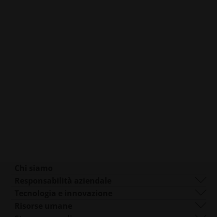
Chi siamo
Chi siamo
Responsabilità aziendale
Cosa facciamo
Sostenibilità
Tecnologia e innovazione
Gestione aziendale
La governance
DMLS
Risorse umane
Sedi in tutto il mondo
Risorse