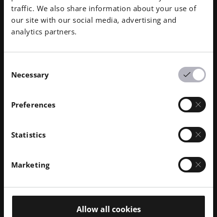
produzione di silenziatori
traffic. We also share information about your use of
BLOG | La tecnologia AM ha apportato numerosi
our site with our social media, advertising and
vantaggi esclusivi alla progettazione, alla produzione e
analytics partners.
alle prestazioni dei silenziatori.
Per saperne di più
Consent
Necessary
Selection
Preferences
Statistics
Marketing
Febbraio 2026
· Tempo di lettura 10 min.
Allow all cookies
Trasparenza nel software EOS - Parte 3: