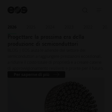
Av
la
Aprire/ch
Apri
ri
la
barr
barra
di
2026
2025
2024
2023
2022
2021
Aprile 2026
· Tempo di lettura: 4 min.
di
navi
Progettare la prossima era della
ricerca
produzione di semiconduttori
BLOG | EOS aiuta le aziende del settore dei
semiconduttori a raggiungere prestazioni eccezionali,
a ridurre il costo totale di proprietà e a creare catene
di approvvigionamento resilienti e pronte per il futuro.
Per saperne di più