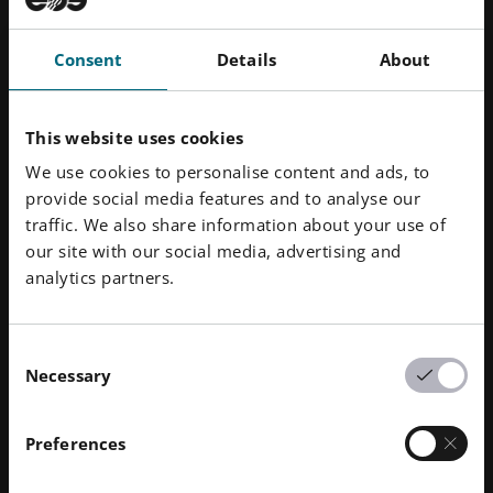
增材制造 技术可实现分散生产。您可以将若干工业3D
打印 系统分散到更多的小型设施中。这样就能确保生
Consent
Details
About
产和物流不会因一个甚至两个地点的停机而受到严重影
响。此外，无论设备和设施设置的前期成本是多少，在
许多情况下，对您的生产能力、供应链管理和订单执行
This website uses cookies
带来的长期成本效益都是值得的。
We use cookies to personalise content and ads, to
provide social media features and to analyse our
traffic. We also share information about your use of
实现负责任的制造
our site with our social media, advertising and
迄今为止所描述的几乎所有好处都以不同形式促进了可
analytics partners.
持续性。鉴于全球气候紧急状况的紧迫性，我们有理由
认为，这是工业3D 打印 所能提供的最重要优势。聚合
物 AM 实现了可持续的备件生产，有助于降低制造商的
Consent
Necessary
总体碳足迹。通过避免不必要地制造多余的备件，工业
Selection
聚合物3D 打印 还有助于简化供应链，降低生产成本，
加快产品上市时间。
Preferences