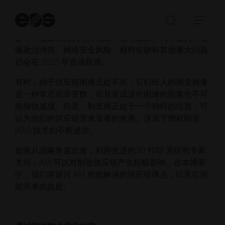
近年来，有效供应链管理的重要性已昭然若揭。COVID-
开
19 大流行可能是多年来供应链问题的最大制造者。但
始
打
展
搜
是，即使健康危机有所减缓，全球通胀、利率上调、地
开/
开/
索
缘政治冲突、网络安全风险、材料短缺和其他重大问题
关
收
仍会在 2023 年造成瓶颈。
闭
起
搜
导
有时，由于供应链困难无处不在，它们给人的感觉就像
索
航
是一种常态而非变数，而且造成这些困难的因素也不可
栏
能很快减缓。但是，制造商正处于一个独特的位置，可
以为他们的供应链带来显著的改善。这源于增材制造
(AM) 技术的不断进步。
如果从战略角度出发，利用先进的3D 打印 系统和专家
支持，AM 可以对制造供应链产生积极影响。在本博客
中，我们将探讨 AM 所能解决的供应链痛点，以及它所
能带来的益处。