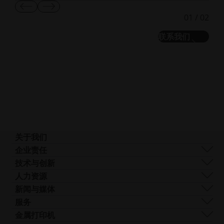
显
显
01
/
02
示
示
上
下
联系我们
一
一
张
张
幻
幻
灯
灯
片
片
关于我们
我们是谁
企业责任
我们的技术
可持续发展
技术与创新
企业管理
管理
DMLS
人力资源
全球分布
资源
SLS
职业生涯
新闻与媒体
什么是 AM？
FDR
无
所有职位空缺
新闻中心
服务
光束整形
障
Logo和图像
软件
金属打印机
Smart Fusion