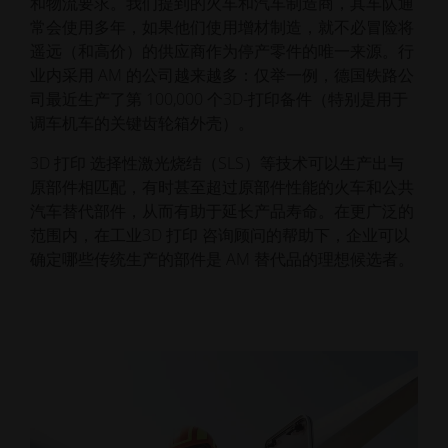
和物流要求。我们提到的火车和汽车制造商，其车队通
常会使用多年，如果他们使用增材制造，就不必冒险将
遥远（和高价）的供应商作为停产零件的唯一来源。行
业内采用 AM 的公司越来越多：仅举一例，德国铁路公
司最近生产了第 100,000 个3D-打印备件（特别是用于
调车机车的关键齿轮箱外壳）。
3D 打印 选择性激光烧结（SLS）等技术可以生产出与
原部件相匹配，有时甚至超过原部件性能的火车和公共
汽车替代部件，从而有助于延长产品寿命。在更广泛的
范围内，在工业3D 打印 咨询顾问的帮助下，企业可以
确定哪些传统生产的部件是 AM 替代品的理想候选者。