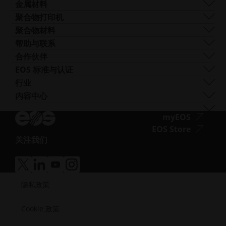
碍
技术服务
EOS M 290
金属材料
Digital Foam
访
后处理
EOS M 290 1kW
铝
聚合物打印机
工业3D 打印机
问.opens_new_window
AM 咨询
EOS M 290-2
钴铬合金
FORMIGA P 110 Velocis
聚合物材料
培训与教育
EOS M 300-4
铜
FORMIGA P 110 FDR
生物相容性
帮助与联系
AM Turnkey
EOS M-300-4 1kW
镍基合金
EOS P3 NEXT
韧性
获取支持
合作伙伴
EOS M 400
其他钢材
INTEGRA P 450
阻燃性
联系我们
生产合作伙伴
EOS 标准与认证
EOS M 400-4
特殊金属材料
EOS P 500
灵活
展会与活动
生态系统合作伙伴
质量管理
行业
EOS M4 ONYX
不锈钢
EOS P 500 FDR
高性能
试试我们的解决方案搜索器！
创新合作伙伴
质量保证
汽车
内容中心
无
AMCM定制打印机
钛
EOS P 770
多用途
申请成为供应商
技术合作伙伴
ISO 认证
航空
Blog
障
工模具钢
新闻通讯
无
myEOS
消费品
播客
碍
障
无
EOS Store
国防
Vlog
访
关注我们
碍
障
能源
无
资源库
问.opens_new_window
访
碍
制造业
障
成功案例
问.opens
访
医疗
无
无
无
无
碍
问.opens
障
障
障
障
半导体
访
隐私政策
碍
碍
碍
碍
航天
问.opens_new_window
访
访
访
访
问.opens_new_window
问.opens_new_window
问.opens_new_window
问.opens_new_window
Cookie 政策