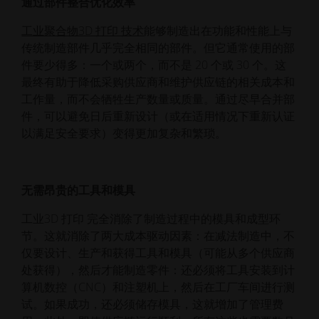
通过部件整合优化效率
工业聚合物3D 打印 技术
能够制造出在功能和性能上与
传统制造部件几乎完全相同的部件。但它通常使用的部
件要少得多：一个或两个，而不是 20 个或 30 个。这
最终有助于降低采购供应商和维护供应链的相关成本和
工作量，而不会牺牲生产数量或质量。通过尽早合并部
件，可以避免日后重新设计（或在适用情况下重新认证
以满足安全要求）变得更加复杂和繁琐。
无需昂贵的工具和模具
工业3D 打印 完全消除了制造过程中的模具和成型环
节。这就消除了两大成本驱动因素：在减法制造中，不
仅要设计、生产和获得工具和模具（可能从多个供应商
处获得），然后才能制造零件：还必须将工具安装到计
算机数控（CNC）和注塑机上，然后在工厂车间进行测
试。如果成功，还必须储存模具，这就增加了管理费