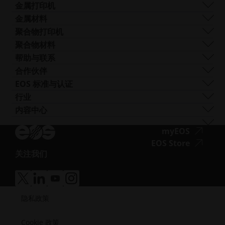
光束整形
障
Logo和图像
软件
金属打印机
Smart Fusion
碍
技术服务
EOS M 290
金属材料
Digital Foam
访
后处理
EOS M 290 1kW
铝
聚合物打印机
工业3D 打印机
问.opens_new_window
AM 咨询
EOS M 290-2
钴铬合金
FORMIGA P 110 Velocis
聚合物材料
培训与教育
EOS M 300-4
铜
FORMIGA P 110 FDR
生物相容性
帮助与联系
AM Turnkey
EOS M-300-4 1kW
镍基合金
EOS P3 NEXT
韧性
获取支持
合作伙伴
EOS M 400
其他钢材
INTEGRA P 450
阻燃性
联系我们
生产合作伙伴
EOS 标准与认证
EOS M 400-4
特殊金属材料
EOS P 500
灵活
展会与活动
生态系统合作伙伴
质量管理
行业
EOS M4 ONYX
不锈钢
EOS P 500 FDR
高性能
试试我们的解决方案搜索器！
创新合作伙伴
质量保证
汽车
内容中心
无
AMCM定制打印机
钛
EOS P 770
多用途
申请成为供应商
技术合作伙伴
ISO 认证
航空
Blog
障
工模具钢
新闻通讯
无
myEOS
消费品
播客
碍
障
无
EOS Store
国防
Vlog
访
关注我们
碍
障
能源
无
资源库
问.opens_new_window
访
碍
制造业
障
成功案例
问.opens
访
医疗
无
无
无
无
碍
问.opens
障
障
障
障
半导体
访
隐私政策
碍
碍
碍
碍
航天
问.opens_new_window
访
访
访
访
问.opens_new_window
问.opens_new_window
问.opens_new_window
问.opens_new_window
Cookie 政策