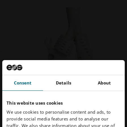
Consent
Details
About
开发用于植入物的生物兼容材料
EO
This website uses cookies
开
We use cookies to personalise content and ads, to
成功案例 | 密歇根大学
provide social media features and to analyse our
成功案
密歇根大学使用 FORMIGA P 100 为儿童生产个性化的
traffic. We also share information about your use of