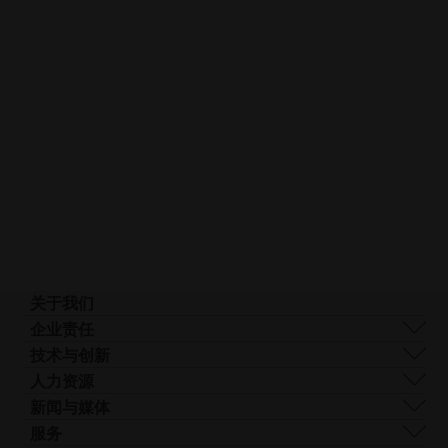
关于我们
我们是谁
企业责任
我们的技术
可持续发展
技术与创新
企业管理
管理
DMLS
人力资源
全球分布
资源
SLS
职业生涯
新闻与媒体
什么是 AM？
FDR
无
所有职位空缺
新闻中心
服务