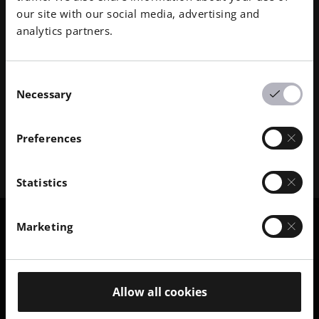
救生植入物。他们与 EOS 共同开发新型生物复合材
使用
our site with our social media, advertising and
料。
型
analytics partners.
探索故事
Consent
Necessary
Selection
显
显
01
/
02
示
示
Preferences
上
下
一
一
张
张
Statistics
幻
幻
灯
灯
片
片
Marketing
Allow all cookies