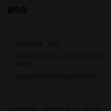
开
始
打
展
搜
开/
开/
索
关
收
闭
起
搜
导
可渗透液体，防热
索
航
栏
尽管存在多孔结构，但仍可进行大规
模植入
晶格结构支持骨组织的附着和生长
“对我们来说，增材制造 和 EOS 是一样