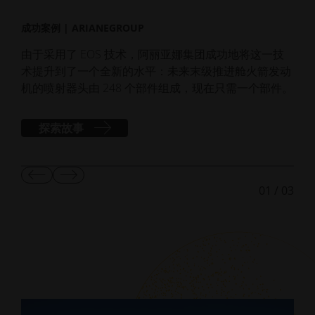
成功
成功案例 | ARIANEGROUP
采
部
由于采用了 EOS 技术，阿丽亚娜集团成功地将这一技
术提升到了一个全新的水平：未来末级推进舱火箭发动
机的喷射器头由 248 个部件组成，现在只需一个部件。
探索故事
显
显
01
/
03
示
示
上
下
一
一
张
张
幻
幻
灯
灯
片
片