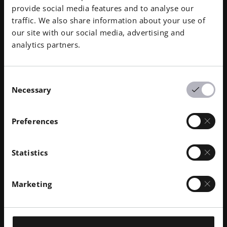
平，部分原因是应力分布高度均匀。
provide social media features and to analyse our
traffic. We also share information about your use of
此外，使用增材制造 还大大减轻了最终部件的重量：
our site with our social media, advertising and
从 1.6 千克减至 940 克，节省了 40% 以上。
analytics partners.
在这个例子中，创新技术的使用成功地实现了一个不太
可能的组合：改进了组件特性，降低了系统成本。"我
们对这个项目的成果非常满意。我们进入了工艺方面的
Consent
Necessary
未知领域，并获得了稳定、轻质部件的回报，"航空工
Selection
程师 Mouriaux 说。
Preferences
"增材制造 已经证明，它能够满足太空旅行的基本程序
要求。部件本身的多种设计优势和特性无疑证明了这一
点。我认为这项技术具有巨大的发展潜力。
Statistics
下载成功案例
Marketing