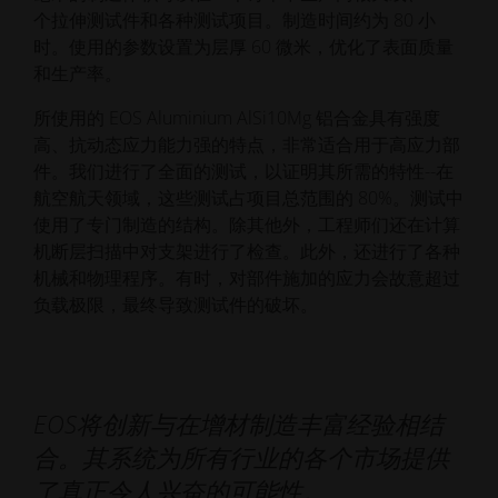
个拉伸测试件和各种测试项目。制造时间约为 80 小
时。使用的参数设置为层厚 60 微米，优化了表面质量
和生产率。
所使用的 EOS Aluminium AlSi10Mg 铝合金具有强度
高、抗动态应力能力强的特点，非常适合用于高应力部
件。我们进行了全面的测试，以证明其所需的特性--在
航空航天领域，这些测试占项目总范围的 80%。测试中
使用了专门制造的结构。除其他外，工程师们还在计算
机断层扫描中对支架进行了检查。此外，还进行了各种
机械和物理程序。有时，对部件施加的应力会故意超过
负载极限，最终导致测试件的破坏。
EOS将创新与在增材制造丰富经验相结
合。其系统为所有行业的各个市场提供
了真正令人兴奋的可能性。