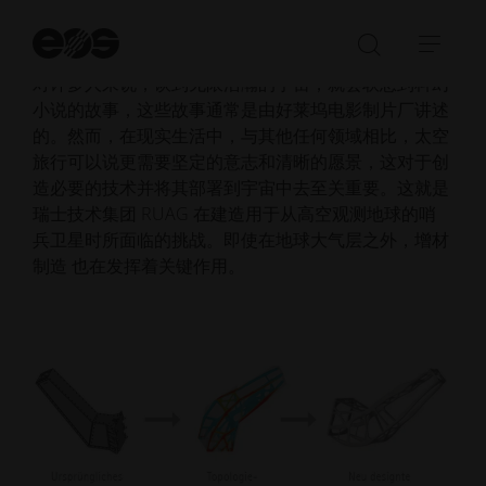
开
始
打
展
搜
对许多人来说，谈到无限浩瀚的宇宙，就会联想到科幻
开/
开/
索
小说的故事，这些故事通常是由好莱坞电影制片厂讲述
关
收
的。然而，在现实生活中，与其他任何领域相比，太空
闭
起
旅行可以说更需要坚定的意志和清晰的愿景，这对于创
搜
导
造必要的技术并将其部署到宇宙中去至关重要。这就是
索
航
瑞士技术集团 RUAG 在建造用于从高空观测地球的哨
栏
兵卫星时所面临的挑战。即使在地球大气层之外，增材
制造 也在发挥着关键作用。