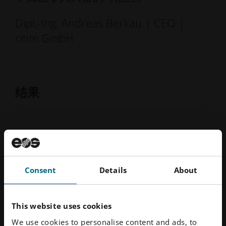
Dipl.-Ing. Andreas Berkau | CEO |
citim GmbH
结果
这些努力的结果是，用于哨兵卫星的新型天线支架超出
了所有预期。该部件获得了认证，并因此获准在外层空
间使用。考虑到增材制造 在太空中的应用仍处于起步
Consent
Details
About
阶段，这一成就就显得更加难能可贵。
例如，该组件的最低刚度要求超出了 30% 以上--这个余
量足以确保即使在湍流飞行后也能获得理想的天线位
This website uses cookies
置，并保证与地球的无线电通信。达到要求的稳定性水
We use cookies to personalise content and ads, to