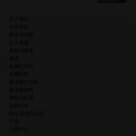
关于我们
我们是谁
企业责任
我们的技术
可持续发展
技术与创新
企业管理
管理
DMLS
人力资源
全球分布
资源
SLS
职业生涯
新闻与媒体
什么是 AM？
FDR
无
所有职位空缺
新闻中心
服务
光束整形
障
Logo和图像
软件
金属打印机
Smart Fusion
碍
技术服务
EOS M 290
金属材料
Digital Foam
访
后处理
EOS M 290 1kW
铝
聚合物打印机
工业3D 打印机
问.opens_new_window
AM 咨询
EOS M 290-2
钴铬合金
FORMIGA P 110 Velocis
聚合物材料
培训与教育
EOS M 300-4
铜
FORMIGA P 110 FDR
生物相容性
帮助与联系
AM Turnkey
EOS M-300-4 1kW
镍基合金
EOS P3 NEXT
韧性
获取支持
合作伙伴
EOS M 400
其他钢材
INTEGRA P 450
阻燃性
联系我们
生产合作伙伴
EOS 标准与认证
EOS M 400-4
特殊金属材料
EOS P 500
灵活
展会与活动
生态系统合作伙伴
质量管理
行业
EOS M4 ONYX
不锈钢
EOS P 500 FDR
高性能
试试我们的解决方案搜索器！
创新合作伙伴
质量保证
汽车
内容中心
无
AMCM定制打印机
钛
EOS P 770
多用途
申请成为供应商
技术合作伙伴
ISO 认证