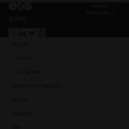
航空
Blog
障
工模具钢
新闻通讯
无
myEOS
消费品
播客
碍
障
无
EOS Store
国防
Vlog
访
关注我们
碍
障
能源
无
资源库
问.opens_new_window
访
碍
制造业
障
成功案例
问.opens
访
医疗
无
无
无
无
碍
问.opens
障
障
障
障
半导体
访
隐私政策
碍
碍
碍
碍
航天
问.opens_new_window
访
访
访
访
问.opens_new_window
问.opens_new_window
问.opens_new_window
问.opens_new_window
Cookie 政策
Cookie 偏好设置
全球技术合作与谅解备忘录
版本说明
无障碍环境
商标