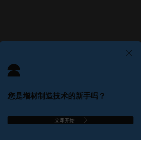
您是增材制造技术的新手吗？
只需 4 个简单步骤即可找到完美解决方案
立即开始