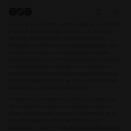
Breve historia y últimas tendencias
Ini
bú
Abrir/cer
Abri
La industria manufacturera está experimentando una
la
nave
nueva ola de evolución. A medida que se ha acelerado
barra
el avance de la tecnología, también lo ha hecho la
de
adopción de innovaciones en muchos campos
búsqued
diferentes, y la fabricación no es una excepción. Son
muchos los factores que impulsan estos avances,
desde la eficiencia y la rentabilidad hasta los aspectos
medioambientales y sociológicos. Comprender las
motivaciones y el camino que queda por recorrer es
fundamental para conocer las últimas tendencias en
fabricación y prepararse para el futuro.
En este artículo echaremos un vistazo a la evolución
de la industria manufacturera -pasada, presente y
futura- para ofrecerle una mejor comprensión de lo
que probablemente deparará el futuro a los
fabricantes, incluido el lugar que ocupa la fabricación