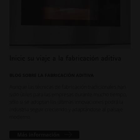
Inicie su viaje a la fabricación aditiva
5 t
imp
BLOG SOBRE LA FABRICACIÓN ADITIVA
BLO
Aunque las técnicas de fabricación tradicionales han
sido útiles para las empresas durante mucho tiempo,
Con 
sólo si se adoptan las últimas innovaciones podrá la
lo q
industria seguir creciendo y adaptándose al paisaje
indu
moderno.
más 
fabr
pro
Más información