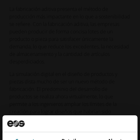
La fabricación aditiva presenta el método de
producción más impactante en lo que a sostenibilidad
se refiere. Con la fabricación aditiva, las empresas
pueden producir de forma concisa lotes de un
producto o pieza para satisfacer únicamente la
demanda, lo que reduce los excedentes, la necesidad
de almacenamiento y la cantidad de artículos
desperdiciados.
La simulación digital en el diseño de productos y
piezas dista mucho de ser un nuevo método de
fabricación. El predominio del desarrollo de
productos se realiza ahora virtualmente, lo que
permite a los ingenieros ampliar los límites de la
creación para lograr diseños que habrían sido
insondables con las limitaciones de las prácticas de
fabricación tradicionales. Los métodos de diseño y
desarrollo digital complementan a la perfección el