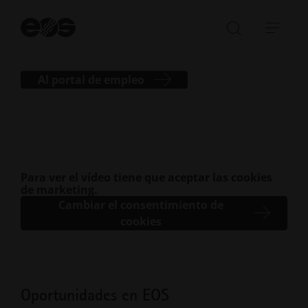
ahora su oportunidad y comience hoy
Ini
bú
mismo su andadura con EOS.
Abrir/cer
Abri
la
nave
barra
Al portal de empleo
de
búsqued
Para ver el vídeo tiene que aceptar las cookies
de marketing.
Cambiar el consentimiento de
cookies
Oportunidades en EOS