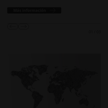
Más información
Mostrar
Mostrar
01
/
03
diapositiva
la
anterior
diapositiva
siguiente