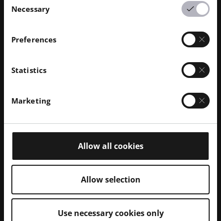
Tu camino hacia EOS
Necessary
Selection
Cómo es nuestro proceso de
Preferences
contratación:
Statistics
Marketing
Allow all cookies
Allow selection
Sus preguntas - Nuestras respuestas:
Use necessary cookies only