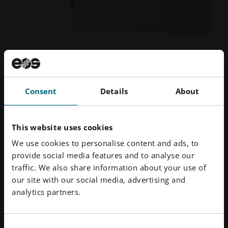
Aperturas internacionales
Nuestra sede está en Krailling, cerca
Consent
Details
About
de Múnich, pero operamos en todo el
mundo.
This website uses cookies
We use cookies to personalise content and ads, to
De Norteamérica a Francia, pasando por Singapur:
provide social media features and to analyse our
pulse aquí para unirse al Grupo EOS mundial.
traffic. We also share information about your use of
our site with our social media, advertising and
Puestos internacionales
analytics partners.
Consent