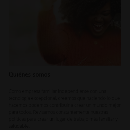
Quiénes somos
Qu
Como empresa familiar independiente con una
¿Nue
tecnología excepcional, creemos que haciendo lo que
Gene
hacemos podemos contribuir a crear un mundo mejor
futu
para todos. Revisamos constantemente nuestras
mism
políticas para crear un lugar de trabajo más familiar y
mejo
saludable.
de i