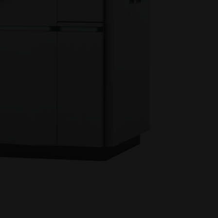
industrial
INNOVACIONES
Inspírese y aprenda de
aplicaciones innovadoras que
aprovechan la impresión 3D
industrial para optimizar el
diseño, el rendimiento y mucho
más.
SECTORES
Descubre cómo la impresión 3D
industrial está transformando
los sectores al mejorar la
eficiencia y el rendimiento, y al
crear nuevas posibilidades