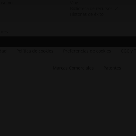
onsumo
Vlog
accesibilid
Biblioteca de recursos
Historias de éxito
ores
dow
_window
new_window
idad
Política de cookies
Preferencias de cookies
CGC y 
Marcas Comerciales
Patentes