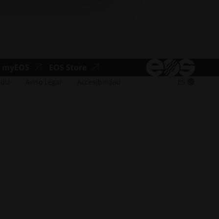
ad.opens_new_window
accesibilidad.opens_new_window
accesibilidad.opens_new_window
myEOS
EOS Store
TdU
Aviso Legal
Accesibilidad
ES