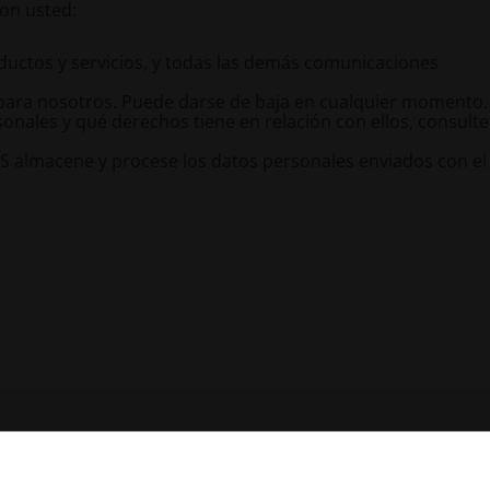
on usted:
oductos y servicios, y todas las demás comunicaciones
para nosotros. Puede darse de baja en cualquier momento.
ales y qué derechos tiene en relación con ellos, consulte
OS almacene y procese los datos personales enviados con el 