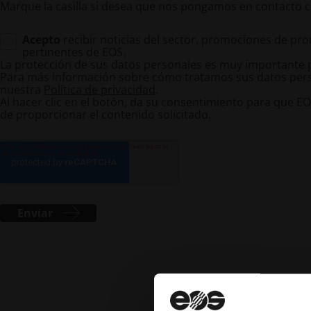
Marque la casilla si desea que nos pongamos en contacto c
Acepto
recibir noticias del sector, promociones de pr
pertinentes de EOS.
La protección de sus datos personales es muy importante 
Para más información sobre cómo tratamos sus datos person
nuestra
Política de privacidad
.
Al hacer clic en el botón, da su consentimiento para que E
de proporcionar el contenido solicitado.
Enviar