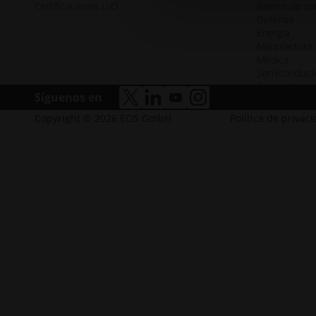
Certificaciones ISO
Bienes de c
Defensa
Energía
Manufactura
Médica
Semiconduct
Espacial
Síguenos en
accesibilidad.opens_new_window
accesibilidad.opens_new_win
accesibilidad.opens_new
accesibilidad.opens_
Copyright © 2026 EOS GmbH
Política de privac