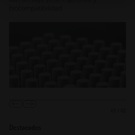
biocompatibilidad.
Mostrar
Mostrar
01
/
02
diapositiva
la
anterior
diapositiva
siguiente
Destacados