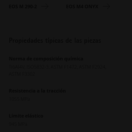
EOS M 290-2
EOS M4 ONYX
Propiedades típicas de las piezas
Norma de composición química
Ti6Al4V, ISO5832-3, ASTM F1472, ASTM F2924,
ASTM F3302
Resistencia a la tracción
1055 MPa
Límite elástico
945 MPa