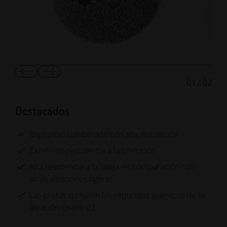
Mostrar
Mostrar
01
/
02
diapositiva
la
anterior
diapositiva
siguiente
Destacados
Bajo peso combinado con alta resistencia
Excelente resistencia a la corrosión
Alta resistencia a la fatiga en comparación con
otras aleaciones ligeras
Las piezas cumplen los requisitos químicos de la
aleación Grade 23