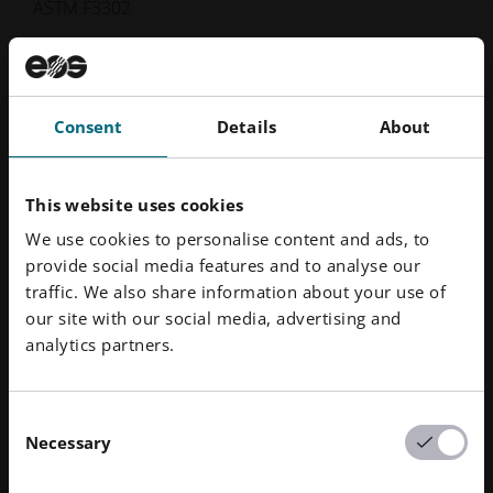
ASTM F3302
Resistencia a la tracción
1080 MPa
Consent
Details
About
Límite elástico
980 MPa
This website uses cookies
We use cookies to personalise content and ads, to
Alargamiento a la rotura
provide social media features and to analyse our
14 %
traffic. We also share information about your use of
our site with our social media, advertising and
analytics partners.
Procesos disponibles
Consent
Necessary
Selection
Seleccionar proceso