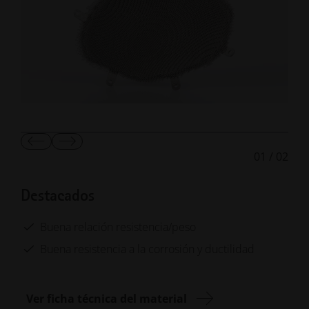
Mostrar
Mostrar
01
/
02
diapositiva
la
anterior
diapositiva
siguiente
Destacados
Buena relación resistencia/peso
Buena resistencia a la corrosión y ductilidad
Ver ficha técnica del material