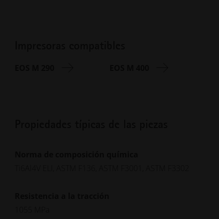
Impresoras compatibles
EOS M 290
EOS M 400
Propiedades típicas de las piezas
Norma de composición química
Ti6Al4V ELI, ASTM F136, ASTM F3001, ASTM F3302
Resistencia a la tracción
1055 MPa