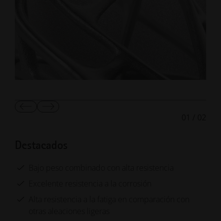
Mostrar
Mostrar
01
/
02
diapositiva
la
anterior
diapositiva
siguiente
Destacados
Bajo peso combinado con alta resistencia
Excelente resistencia a la corrosión
Alta resistencia a la fatiga en comparación con
otras aleaciones ligeras