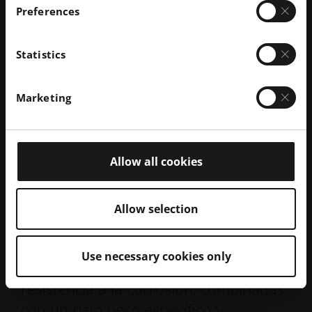
Preferences
Ver
Statistics
Generar todas las fichas técnicas de
materiales/procesos
Marketing
Allow all cookies
EOS Titanium Ti64ELI
Allow selection
El Ti64ELI es una conocida aleación
ligera caracterizada por sus excelentes
Use necessary cookies only
propiedades mecánicas y su
resistencia a la corrosión, combinadas
con un bajo peso específico y