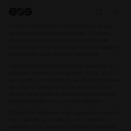
Ti64, Ti64ELI y TiCP. Tanto Ti64 como Ti64ELI son
Ini
aleaciones ligeras muy conocidas que se caracterizan
bú
Abrir/cer
Abri
por sus excelentes propiedades mecánicas y su
la
nave
resistencia a la corrosión, combinadas con un bajo
barra
peso específico y biocompatibilidad. TiCP es una
de
aleación de titanio comercialmente pura que se
búsqued
caracteriza por tener una buena relación resistencia-
peso, resistencia a la corrosión y ductilidad.
Todos los polvos de EOS titanium se envían con un
certificado de inspección (según EN 10204, Tipo 3.1)
que muestra los resultados de las exhaustivas pruebas
de control de calidad no sólo del polvo en sí, sino
también de las piezas de prueba construidas en un
sistema específico con un proceso específico.
EOS también ofrece una amplia gama de procesos de
titanio validados para cada uno de los materiales
anteriores. Estos ofrecen la combinación óptima de