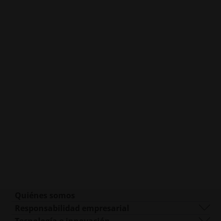
Quiénes somos
Quiénes somos
Responsabilidad empresarial
Qué hacemos
Sostenibilidad