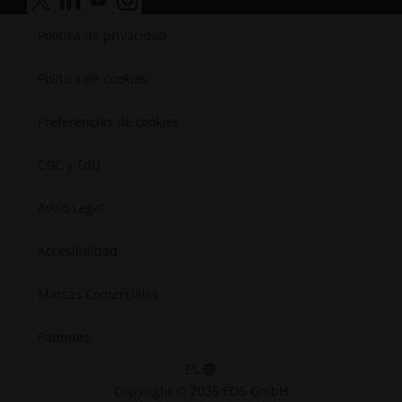
Médica
accesibilidad.opens_new_window
accesibilidad.opens_new_window
accesibilidad.opens_new_window
accesibilidad.opens_new_window
Semiconductores
Política de privacidad
Espacial
Política de cookies
Preferencias de cookies
CGC y TdU
Aviso Legal
Accesibilidad
Marcas Comerciales
Patentes
ES
Copyright © 2026 EOS GmbH