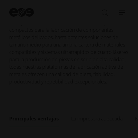
pueden integrarse de forma flexible en entornos de
producción existentes con una gama de diferentes
Ini
tamaños de espacio de construcción, potencias de
bú
Abrir/cer
Abri
láser y escalabilidad. Desde sistemas de impresión 3D
la
nave
compactos para la fabricación de componentes
barra
metálicos delicados, hasta potentes soluciones de
de
tamaño medio para una amplia cartera de materiales
búsqued
compatibles y sistemas ultrarrápidos de cuatro láseres
para la producción de piezas en serie de alta calidad,
todas nuestras plataformas de fabricación aditiva de
metales ofrecen una calidad de pieza, fiabilidad,
productividad y repetibilidad excepcionales.
Principales ventajas
La impresora adecuada
N