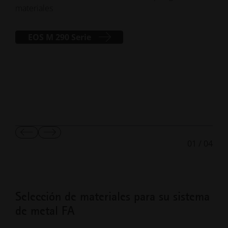
materiales
EOS M 290 Serie
Mostrar
Mostrar
01
/
04
diapositiva
la
anterior
diapositiva
siguiente
Selección de materiales para su sistema
de metal FA