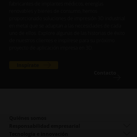
fabricantes de implantes médicos, energías
renovables y bienes de consumo, hemos
proporcionado soluciones de impresión 3D industrial
en metal que se adaptan a las necesidades de cada
uno de ellos. Explore algunas de las historias de éxito
de nuestros clientes e inspírese para su próximo
proyecto de aplicación impresa en 3D.
Inspírate
Contacto
Quiénes somos
Quiénes somos
Responsabilidad empresarial
Qué hacemos
Sostenibilidad
Tecnología e innovación