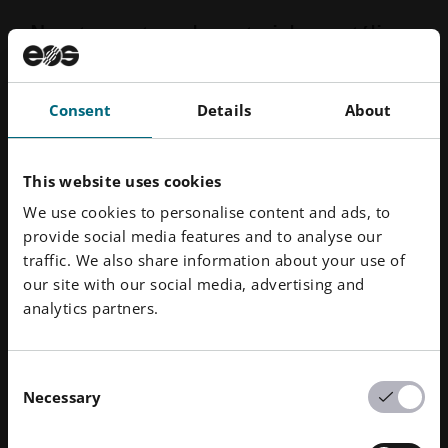
Nuestra cartera de materiales metálicos
para fabricación aditiva
Explore nuestra amplia gama de
Consent
Details
About
materiales disponibles y optimizados
para su viaje de impresión 3D en
This website uses cookies
metal. Si no encuentra el material
We use cookies to personalise content and ads, to
adecuado dentro de nuestra cartera
provide social media features and to analyse our
estándar, póngase en contacto con
traffic. We also share information about your use of
nuestros expertos y estaremos
our site with our social media, advertising and
analytics partners.
encantados de explorar un desarrollo
personalizado para usted.
Consent
Necessary
Selection