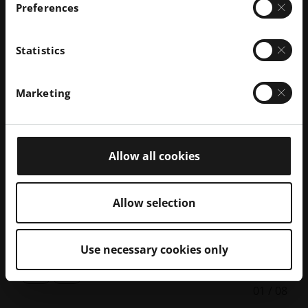
Preferences
Statistics
Marketing
Allow all cookies
Aluminio
Ac
Allow selection
Explorar el material
Use necessary cookies only
Mostrar
Mostrar
01
/
08
diapositiva
la
anterior
diapositiva