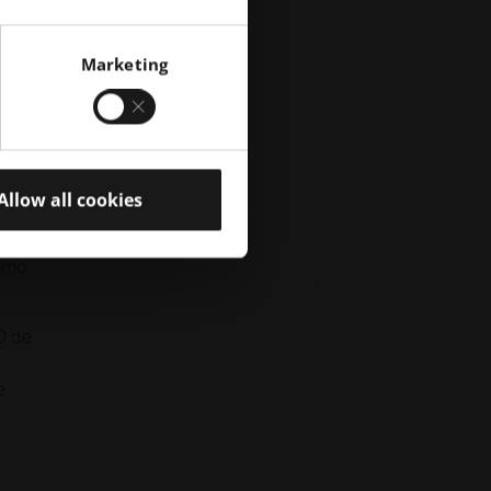
Marketing
los
n el
nsa
el
Allow all cookies
Como
D de
e