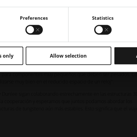
El flujo de trabajo, la manipulación de componentes y el
 están cubiertos por la certificación ISO13485 de Dunlee.
Preferences
Statistics
 ensayos no destructivos, por ejemplo. También en este caso, 
e imagen, ya sea en el escáner de seguridad del aeropuerto o e
según Jan Philippe Grage, es la fusión nuclear, objeto de inte
unto de fusión (3.422 °C) y una densidad de material muy alta, 
ra componentes como placas de desviación, canales de
s only
Allow selection
aestructura de los aceleradores de partículas. Y luego Dunlee se
l de
los relojes de lujo
. ¿Por qué? Grage lo explica: "El tungsteno
uado para componentes muy pequeños que deben ser pesados. 
izarse muy bien en el reducido espacio de un reloj".
y Dunlee sigan colaborando estrechamente en las estructuras 3
la cooperación y esperamos que juntos podamos abordar los
cturas de tungsteno aún más estables. Esto significa que el viaj