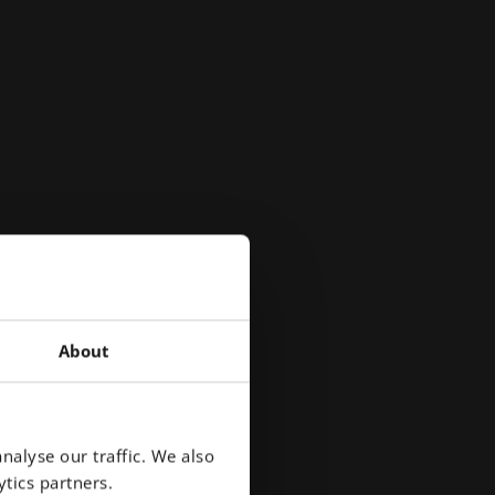
About
eno.
nalyse our traffic. We also
o
tics partners.