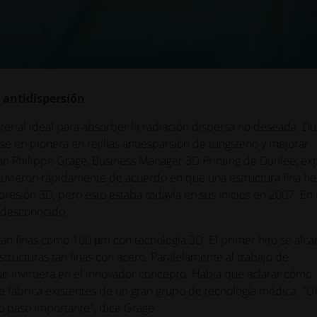
a antidispersión
terial ideal para absorber la radiación dispersa no deseada. D
e en pionera en rejillas antiesparsión de tungsteno y mejorar
an Philippe Grage, Business Manager 3D Printing de Dunlee, exp
stuvieron rápidamente de acuerdo en que una estructura fina h
resión 3D, pero esto estaba todavía en sus inicios en 2007. En
o desconocido.
an finas como 100 μm con tecnología 3D. El primer hito se alca
ructuras tan finas con acero. Paralelamente al trabajo de
ue invirtiera en el innovador concepto. Había que aclarar cómo
de fábrica existentes de un gran grupo de tecnología médica. "U
o paso importante", dice Grage.