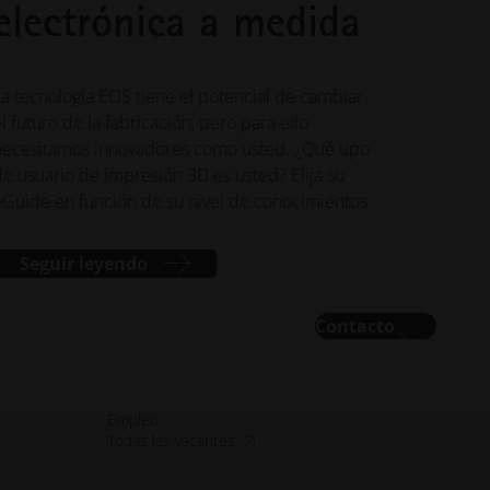
electrónica a medida
La tecnología EOS tiene el potencial de cambiar
el futuro de la fabricación, pero para ello
necesitamos innovadores como usted. ¿Qué tipo
de usuario de impresión 3D es usted? Elija su
eGuide en función de su nivel de conocimientos.
Seguir leyendo
Contacto
Empleo
accesibilidad.opens_new_window
Todas las vacantes