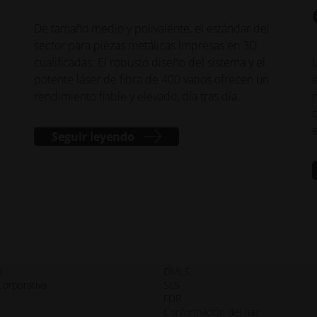
De tamaño medio y polivalente, el estándar del
sector para piezas metálicas impresas en 3D
cualificadas: El robusto diseño del sistema y el
potente láser de fibra de 400 vatios ofrecen un
rendimiento fiable y elevado, día tras día.
Seguir leyendo
d
DMLS
orporativa
SLS
FDR
Conformación del haz