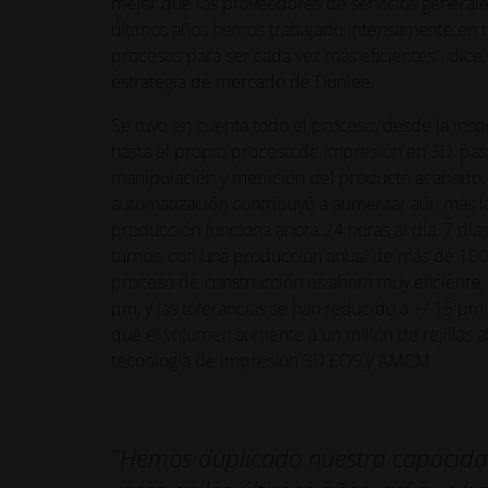
mejor que los proveedores de servicios generales
últimos años hemos trabajado intensamente en 
procesos para ser cada vez más eficientes", dice
estrategia de mercado de Dunlee.
Se tuvo en cuenta todo el proceso, desde la ins
hasta el propio proceso de impresión en 3D, pas
manipulación y medición del producto acabado.
automatización contribuyó a aumentar aún más la 
producción funciona ahora 24 horas al día, 7 días
turnos, con una producción anual de más de 100.0
proceso de construcción es ahora muy eficiente
µm, y las tolerancias se han reducido a +/-15 µm
que el volumen aumente a un millón de rejillas a
tecnología de impresión 3D EOS y AMCM.
"Hemos duplicado nuestra capacid