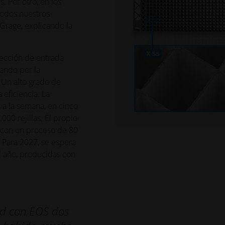
. Por otro, en los
todos nuestros
 Grage, explicando la
pección de entrada
ando por la
 Un alto grado de
eficiencia. La
 a la semana, en cinco
00 rejillas. El propio
, con un proceso de 80
. Para 2027, se espera
l año, producidas con
ad con EOS dos