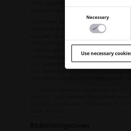
central desarrollado junto con EOS es adecuado. 
procesamiento varían, pero muchos requisitos ya
Consent
Necessary
Selection
"Actualmente estamos estudiando aplicaciones en
sistemas de TC deben ofrecer una alta calidad d
escaneado de productos". Otro campo de interés, 
investigación en todo el mundo. Con su elevado p
tungsteno tiene dos propiedades necesarias pa
Use necessary cookie
refrigeración u otras estructuras finas en la infr
dirige a un segmento completamente distinto, e
tiene una alta densidad y, por tanto, es adec
resultado, un contrapeso de tungsteno puede util
En definitiva, hay muchas razones para que EOS 
tungsteno. Grage concluye: "Apreciamos mucho 
requisitos que subyacen a la producción de estru
puede continuar".
#3dprintingstories