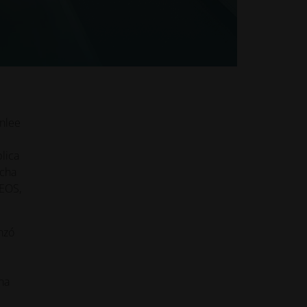
industrial
INNOVACIONES
Inspírese y aprenda de
aplicaciones innovadoras que
aprovechan la impresión 3D
industrial para optimizar el
diseño, el rendimiento y mucho
unlee
más.
lica
echa
SECTORES
 EOS,
Descubre cómo la impresión 3D
industrial está transformando
los sectores al mejorar la
eficiencia y el rendimiento, y al
nzó
crear nuevas posibilidades
na