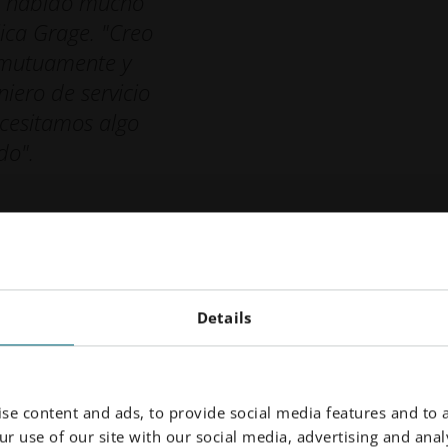
ha habido mucho
ica Grage. "Creo
 mutuamente y
iero de servicio
necesitamos algo
do".
nuevos mercados con el wolframio
Details
 análisis exhaustivo de los datos en la producción de rejillas
e los años una gran experiencia en el procesamiento del tungst
conocimiento del proceso para otro viaje hacia lo desconocido.
 la tecnología y los conocimientos pueden utilizarse para
se content and ads, to provide social media features and to a
diferentes mercados sólo pueden tenerse en cuenta si el proces
r use of our site with our social media, advertising and analy