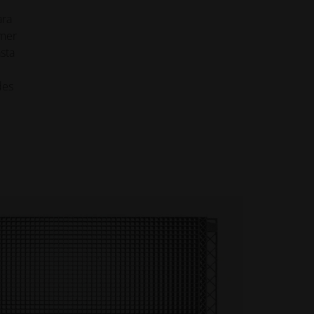
ara
imer
sta
des