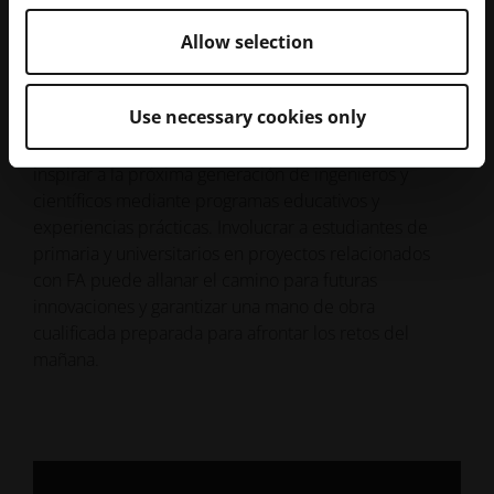
Allow selection
Inspirar a la próxima generación
Ninguna conversación sobre el futuro de una industria
Use necessary cookies only
está completa sin hablar de educación y divulgación.
Paul Gradl destacó el compromiso de la NASA de
inspirar a la próxima generación de ingenieros y
científicos mediante programas educativos y
experiencias prácticas. Involucrar a estudiantes de
primaria y universitarios en proyectos relacionados
con FA puede allanar el camino para futuras
innovaciones y garantizar una mano de obra
cualificada preparada para afrontar los retos del
mañana.