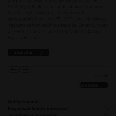
aeroespacial y médico de TRUMPF, y Advenit Makaya,
ingeniero de fabricación avanzada del Centro Europeo
de Investigación y Tecnología Espaciales de la Agencia
Espacial Europea.
Escuchar
Mostrar
Mostrar
01
/
02
diapositiva
la
anterior
diapositiva
Contacto
siguiente
Quiénes somos
Quiénes somos
Responsabilidad empresarial
Qué hacemos
Sostenibilidad
Tecnología e innovación
Gestión empresarial
Gobernanza Corporativa
DMLS
Recursos Humanos
Sedes en todo el mundo
Recursos
SLS
Empleo
Prensa y medios de comunicación