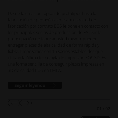
Desde la creación rápida de prototipos hasta la
Medi
fabricación de pequeñas series, nuestra red de
metá
fabricación por contrato EOS le pone en contacto con
dise
los principales socios de producción de FA . Sin la
vati
preocupación de fabricar usted mismo, pueden
entregar piezas de alta calidad de forma rápida y
fiable. Empezamos con 15 socios establecidos que
utilizan la última tecnología de impresión EOS 3D. Es
una forma sencilla de conseguir piezas impresas en
3D de calidad EOS en EMEA.
Seguir leyendo
Mostrar
Mostrar
01
/
02
diapositiva
la
anterior
diapositiva