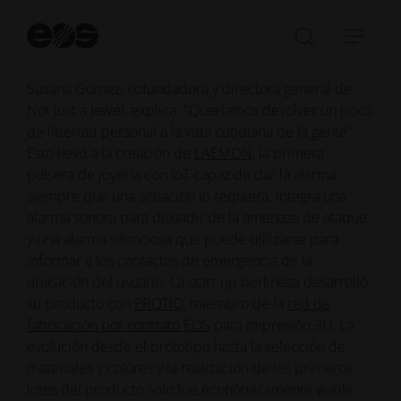
Ini
Autodefensa con la primera pulsera de joyería
bú
Abrir/cer
Abri
habilitada para IoT
la
nave
Susana Gómez, cofundadora y directora general de
barra
Not Just a Jewel, explica: "Queríamos devolver un poco
de
de libertad personal a la vida cotidiana de la gente".
búsqued
Esto llevó a la creación de
LAEMON
, la primera
pulsera de joyería con IoT capaz de dar la alarma
siempre que una situación lo requiera. Integra una
alarma sonora para disuadir de la amenaza de ataque
y una alarma silenciosa que puede utilizarse para
informar a los contactos de emergencia de la
ubicación del usuario. La start-up berlinesa desarrolló
su producto con
PROTIQ
, miembro de la
red de
fabricación por contrato EOS
para impresión 3D. La
evolución desde el prototipo hasta la selección de
materiales y colores y la realización de los primeros
lotes del producto solo fue económicamente viable