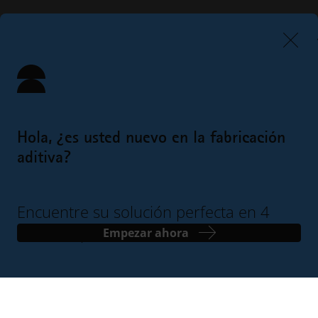
Hola, ¿es usted nuevo en la fabricación
aditiva?
Encuentre su solución perfecta en 4
sencillos pasos
Empezar ahora