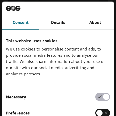
Consent
Details
About
This website uses cookies
We use cookies to personalise content and ads, to
provide social media features and to analyse our
traffic. We also share information about your use of
our site with our social media, advertising and
Más allá de los insertos: Otras aplicaciones de
analytics partners.
FA en la fundición a presión
Aunque los insertos de refrigeración conformados son
Consent
una aplicación emblemática de FA en la fundición a
Necessary
Selection
alta presión, Exco Engineering ha encontrado otras
formas innovadoras de aprovechar la tecnología. Uno
Preferences
de estos avances es la creación de colectores