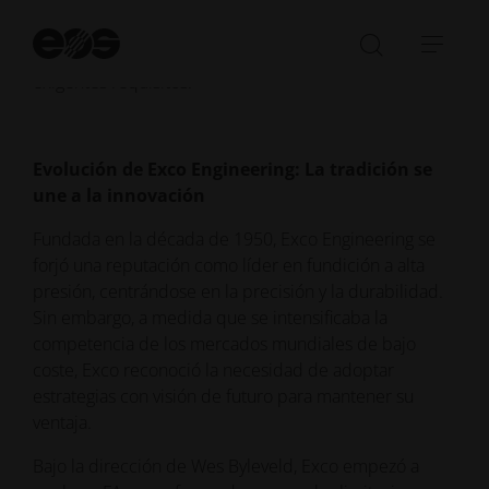
Con más de dos décadas de experiencia, Wes
compartió los retos, avances y posibilidades futuras de
Ini
integrar FA en una industria conocida por sus
bú
Abrir/cer
Abri
exigentes requisitos.
la
nave
barra
de
búsqued
Evolución de Exco Engineering: La tradición se
une a la innovación
Fundada en la década de 1950, Exco Engineering se
forjó una reputación como líder en fundición a alta
presión, centrándose en la precisión y la durabilidad.
Sin embargo, a medida que se intensificaba la
competencia de los mercados mundiales de bajo
coste, Exco reconoció la necesidad de adoptar
estrategias con visión de futuro para mantener su
ventaja.
Bajo la dirección de Wes Byleveld, Exco empezó a