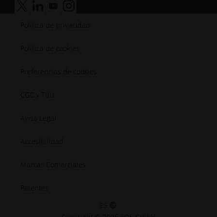
Médica
accesibilidad.opens_new_window
accesibilidad.opens_new_window
accesibilidad.opens_new_window
accesibilidad.opens_new_window
Semiconductores
Política de privacidad
Espacial
Política de cookies
Preferencias de cookies
CGC y TdU
Aviso Legal
Accesibilidad
Marcas Comerciales
Patentes
ES
Copyright © 2026 EOS GmbH