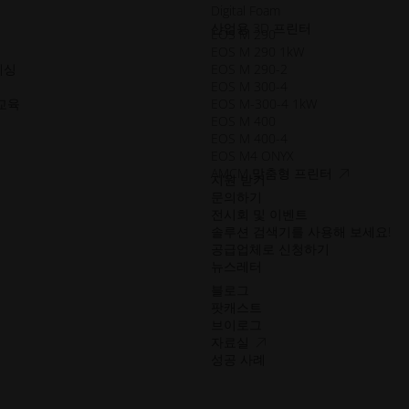
Digital Foam
산업용 3D 프린터
EOS M 290
EOS M 290 1kW
세싱
EOS M 290-2
EOS M 300-4
교육
EOS M-300-4 1kW
EOS M 400
EOS M 400-4
EOS M4 ONYX
접
AMCM 맞춤형 프린터
지원 받기
근
문의하기
성.opens_ne
전시회 및 이벤트
솔루션 검색기를 사용해 보세요!
공급업체로 신청하기
뉴스레터
블로그
팟캐스트
브이로그
접
자료실
근
성공 사례
성.opens_new_window