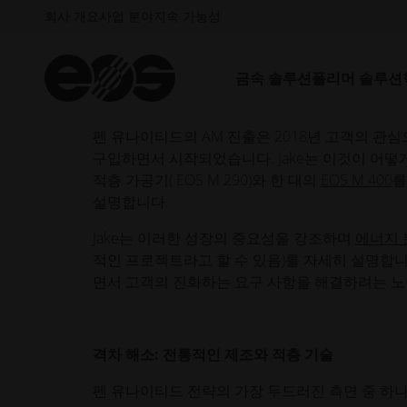
한 인수를 통해 펜 유나이티드는 강력한 포트폴리
회사 개요
사업 분야
지속 가능성
다.
금속 솔루션
폴리머 솔루션
적층 가공 수용: 회의론에서 연속 생산까지
펜 유나이티드의 AM 진출은 2018년 고객의 관
구입하면서 시작되었습니다. Jake는 이것이 어떻
적층 가공기( EOS M 290)와 한 대의
EOS M 400
를
설명합니다.
Jake는 이러한 성장의 중요성을 강조하며
에너지
적인 프로젝트라고 할 수 있음)를 자세히 설명합니
면서 고객의 진화하는 요구 사항을 해결하려는 노
격차 해소: 전통적인 제조와 적층 기술
펜 유나이티드 전략의 가장 두드러진 측면 중 하나