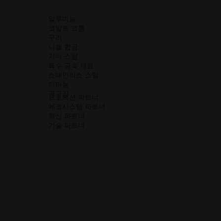
창
열
알루미늄
기
코발트 크롬
구리
니켈 합금
기타 스틸
특수 금속 재료
스테인리스 스틸
티타늄
공구강
프로덕션 파트너
에코시스템 파트너
w_window
혁신 파트너
기술 파트너