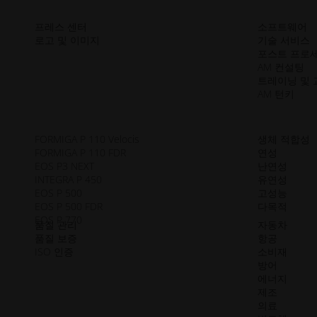
프레스 센터
소프트웨어
로고 및 이미지
기술 서비스
포스트 프로
AM 컨설팅
트레이닝 및 
AM 턴키
FORMIGA P 110 Velocis
생체 적합성
FORMIGA P 110 FDR
연성
EOS P3 NEXT
난연성
INTEGRA P 450
유연성
EOS P 500
고성능
EOS P 500 FDR
다목적
EOS P 770
품질 관리
자동차
품질 보증
항공
ISO 인증
소비재
방어
에너지
제조
의료