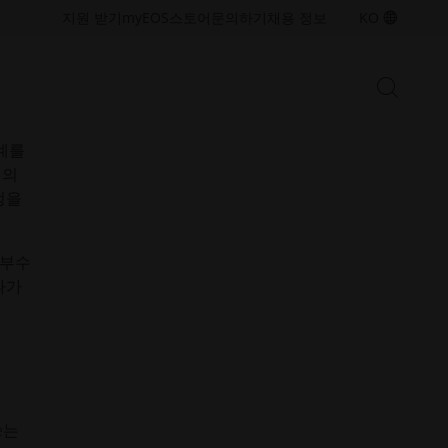
습니
접
접
지원 받기
myEOS
스토어
문의하기
채용 정보
KO
근
근
성.
성.
새
새
검
창
창
검
색
열
열
색
시
기
기
작
계를
창
대의
열
금속 솔루션
정을
기/
산업용 3D 프린팅 역량을 확장하기
닫
위한 금속 적층 제조 기술 및 소재
기
를 살펴보세요
 부수
나가
폴리머 솔루션
산업용 3D 프린팅 역량을 확장하기
위한 폴리머 적층 제조 기술 및 소
재를 살펴보세요
e는