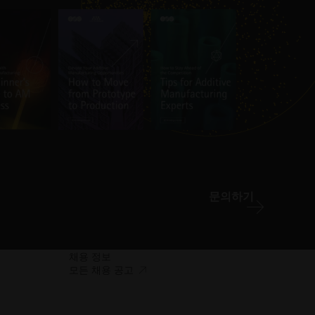
문의하기
채용 정보
접
모든 채용 공고
근
성.
새