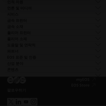
기업 관리
거버넌스
DMLS
인적 자원
전 세계 사업장
리소스
SLS
채용 정보
언론 및 미디어
AM이란 무엇인가요?
FDR
접
모든 채용 공고
프레스 센터
서비스
빔 쉐이핑
근
로고 및 이미지
소프트웨어
금속 프린터
Smart Fusion
성.
기술 서비스
EOS M 290
금속 소재
Digital Foam
새
포스트 프로세싱
EOS M 290 1kW
알루미늄
폴리머 프린터
산업용 3D 프린터
창
AM 컨설팅
EOS M 290-2
코발트 크롬
FORMIGA P 110 Velocis
폴리머 소재
열
트레이닝 및 교육
EOS M 300-4
구리
FORMIGA P 110 FDR
생체 적합성
도움말 및 연락처
기
AM 턴키
EOS M-300-4 1kW
니켈 합금
EOS P3 NEXT
연성
지원 받기
파트너
EOS M 400
기타 스틸
INTEGRA P 450
난연성
문의하기
프로덕션 파트너
EOS 표준 및 인증
EOS M 400-4
특수 금속 재료
EOS P 500
유연성
전시회 및 이벤트
에코시스템 파트너
품질 관리
산업 분야
EOS M4 ONYX
스테인리스 스틸
EOS P 500 FDR
고성능
솔루션 검색기를 사용해 보세요!
혁신 파트너
품질 보증
자동차
콘텐츠
접
AMCM 맞춤형 프린터
티타늄
EOS P 770
다목적
공급업체로 신청하기
기술 파트너
ISO 인증
항공
블로그
근
공구강
뉴스레터
접
myEOS
소비재
팟캐스트
성.opens_new_window
근
접
EOS Store
방어
브이로그
팔로우하기
성.
근
에너지
접
자료실
새
성.
제조
근
성공 사례
창
새
의료
접
접
접
접
성.opens_new_window