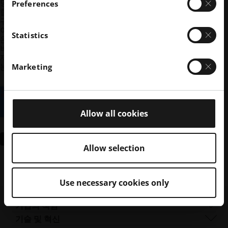
당사는 귀하의 개인 데이터 보호를 매우 중요하게 생각
Preferences
합니다. 언제든지 구독을 취소할 수 있습니다. 당사가
귀하의 개인 데이터를 처리하는 방법 및 귀하의 개인 데
이터와 관련하여 귀하가 갖는 권리에 대한 자세한 내용
Statistics
은 당사의
개인정보 처리방침
을 참조하시기 바랍니다.
버튼을 클릭함으로써 귀하는 EOS가 요청된 콘텐츠를
제공하기 위해 제출된 개인 데이터를 저장하고 처리하
는 데 동의하는 것입니다.
Marketing
Allow all cookies
제출
Allow selection
문의하기
Use necessary cookies only
회사 소개
회사 개요
기업의 책임
사업 분야
지속 가능성
기술 및 혁신