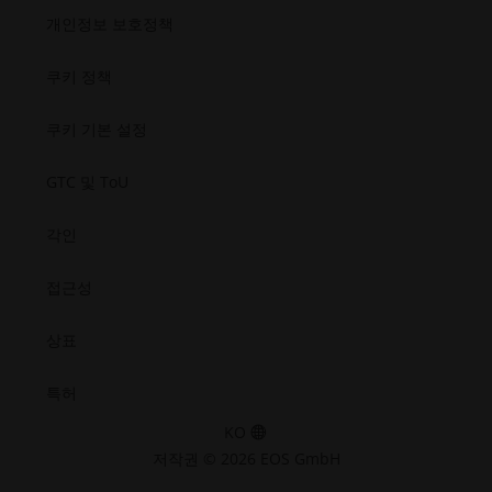
열
창
근
근
근
근
반도체
개인정보 보호정책
성.
성.
성.
성.
기
열
우주
새
새
새
새
기
창
창
창
창
쿠키 정책
열
열
열
열
기
기
기
기
쿠키 기본 설정
GTC 및 ToU
각인
접근성
상표
특허
KO
저작권 © 2026 EOS GmbH