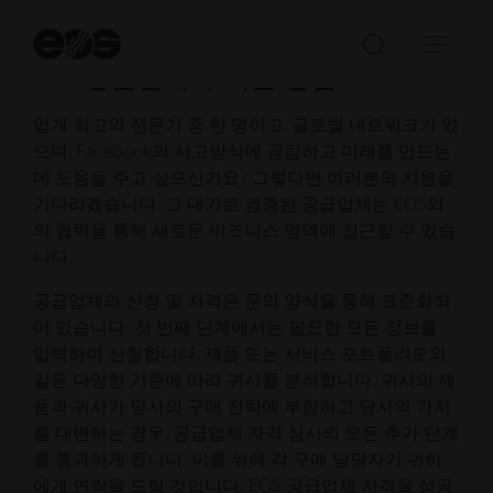
검
색
검
탐
EOS 공급업체가 되는 방법
시
색
색
작
창
메
업계 최고의 전문가 중 한 명이고, 글로벌 네트워크가 있
열
뉴
으며, Facebook의 사고방식에 공감하고 미래를 만드는
기/
열
데 도움을 주고 싶으신가요? 그렇다면 여러분의 지원을
닫
기/
기다리겠습니다. 그 대가로 검증된 공급업체는 EOS와
기
닫
의 협력을 통해 새로운 비즈니스 영역에 접근할 수 있습
기
니다.
공급업체의 신청 및 자격은 문의 양식을 통해 표준화되
어 있습니다. 첫 번째 단계에서는 필요한 모든 정보를
입력하여 신청합니다. 제품 또는 서비스 포트폴리오와
같은 다양한 기준에 따라 귀사를 분석합니다. 귀사의 제
품과 귀사가 당사의 구매 전략에 부합하고 당사의 가치
를 대변하는 경우, 공급업체 자격 심사의 모든 추가 단계
를 통과하게 됩니다. 이를 위해 각 구매 담당자가 귀하
에게 연락을 드릴 것입니다. EOS 공급업체 자격을 성공