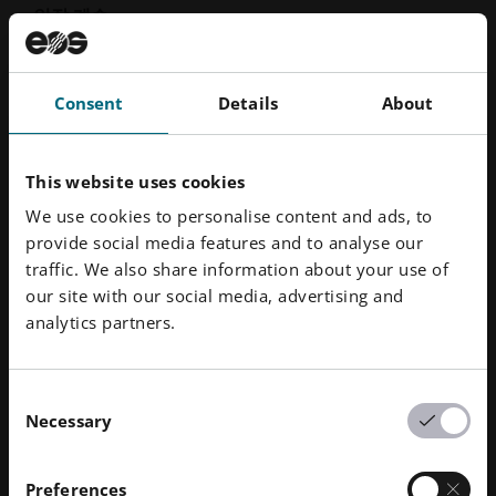
인장 계수
1900 MPa
Consent
Details
About
인장 강도
49 MPa
This website uses cookies
파단 시 변형률
We use cookies to personalise content and ads, to
15 %
provide social media features and to analyse our
traffic. We also share information about your use of
our site with our social media, advertising and
하중 하에서의 처짐 온도 1.80 MPa
analytics partners.
84 °C
하중 하에서의 처짐 온도 0.45 MPa
Consent
Necessary
154 °C
Selection
가연성
Preferences