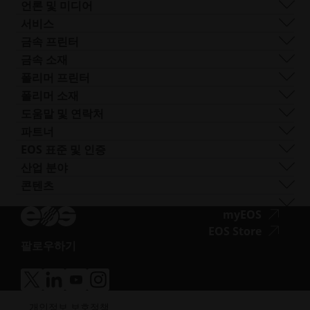
전 세계 사업장
리소스
SLS
채용 정보
언론 및 미디어
AM이란 무엇인가요?
FDR
접
모든 채용 공고
프레스 센터
서비스
빔 쉐이핑
근
로고 및 이미지
소프트웨어
금속 프린터
Smart Fusion
성.
기술 서비스
EOS M 290
금속 소재
Digital Foam
새
포스트 프로세싱
EOS M 290 1kW
알루미늄
폴리머 프린터
산업용 3D 프린터
창
AM 컨설팅
EOS M 290-2
코발트 크롬
FORMIGA P 110 Velocis
폴리머 소재
열
트레이닝 및 교육
EOS M 300-4
구리
FORMIGA P 110 FDR
생체 적합성
도움말 및 연락처
기
AM 턴키
EOS M-300-4 1kW
니켈 합금
EOS P3 NEXT
연성
지원 받기
파트너
EOS M 400
기타 스틸
INTEGRA P 450
난연성
문의하기
프로덕션 파트너
EOS 표준 및 인증
EOS M 400-4
특수 금속 재료
EOS P 500
유연성
전시회 및 이벤트
에코시스템 파트너
품질 관리
산업 분야
EOS M4 ONYX
스테인리스 스틸
EOS P 500 FDR
고성능
솔루션 검색기를 사용해 보세요!
혁신 파트너
품질 보증
자동차
콘텐츠
접
AMCM 맞춤형 프린터
티타늄
EOS P 770
다목적
공급업체로 신청하기
기술 파트너
ISO 인증
항공
블로그
근
공구강
뉴스레터
접
myEOS
소비재
팟캐스트
성.opens_new_window
근
접
EOS Store
방어
브이로그
팔로우하기
성.
근
에너지
접
자료실
새
성.
제조
근
성공 사례
창
새
의료
접
접
접
접
성.opens_new_window
열
창
근
근
근
근
반도체
개인정보 보호정책
성.
성.
성.
성.