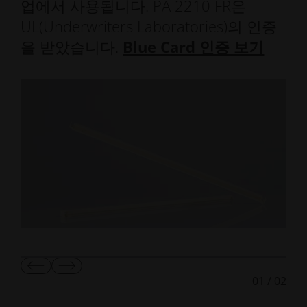
업에서 사용됩니다. PA 2210 FR은
2241
1900
49
3.87
15
84
FR
UL(Underwriters Laboratories)의 인증
을 받았습니다.
Blue Card 인증 보기
이
다
01
/
02
전
음
슬
슬