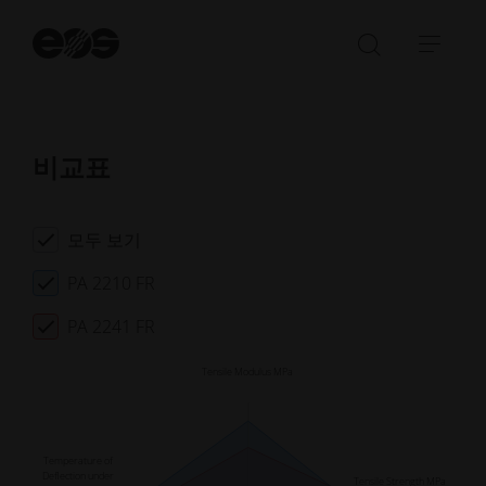
이러한 플라스틱으로 만든 제품은 항공우주, 전기 및 전
자 장비, 모빌리티 산업과 같이 규제가 엄격한 산업의 요
검
구 사항을 충족할 수 있습니다.
색
검
탐
시
색
색
작
창
메
열
뉴
비교표
기/
열
닫
기/
기
닫
모두 보기
기
PA 2210 FR
PA 2241 FR
Tensile Modulus MPa
Temperature of
Deflection under
Tensile Strength MPa