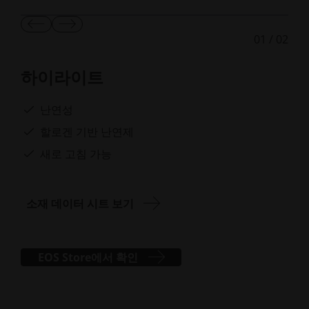
이
다
01
/
02
전
음
슬
슬
라
라
하이라이트
이
이
드
드
보
보
난연성
기
기
할로겐 기반 난연제
새로 고침 가능
소재 데이터 시트 보기
EOS Store에서 확인