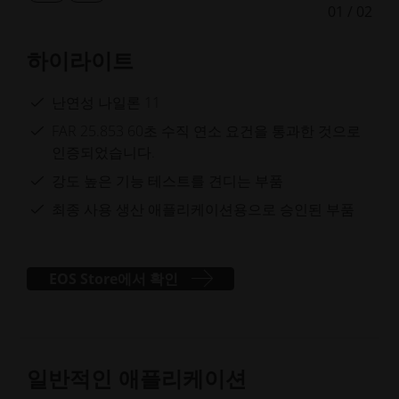
01
/
02
전
음
슬
슬
라
라
하이라이트
이
이
드
드
보
보
난연성 나일론 11
기
기
FAR 25.853 60초 수직 연소 요건을 통과한 것으로
인증되었습니다.
강도 높은 기능 테스트를 견디는 부품
최종 사용 생산 애플리케이션용으로 승인된 부품
EOS Store에서 확인
일반적인 애플리케이션