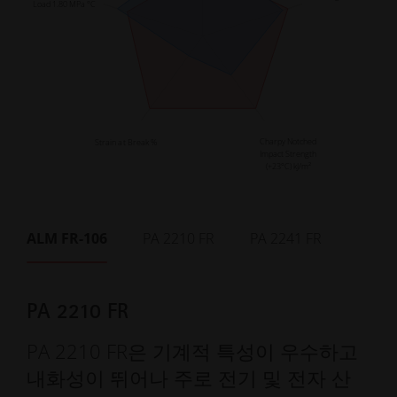
Load 1.80 MPa °C
Charpy Notched
Strain at Break %
Impact Strength
(+23°C) kJ/m²
재료 비교
하중
파
하에
샤르피
단
인장
서의
ALM FR-106
PA 2210 FR
PA 2241 FR
인장
노치 충
시
탄성
굽힘
재료
강도
격 인성
변
계수
온도
MPa
(+23°C)
형
MPa
1.80
kJ/m²
률
MPa
PA 2210 FR
(%)
°C
PA
PA 2210 FR은 기계적 특성이 우수하고
2210
2500
46
2.06
4
95
FR
내화성이 뛰어나 주로 전기 및 전자 산
PA