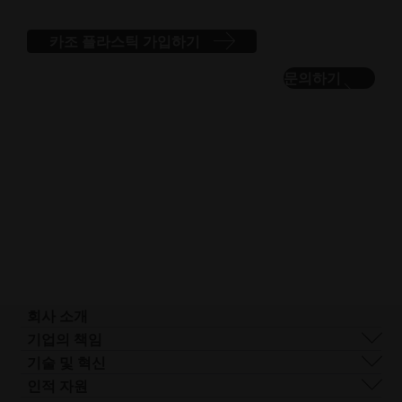
카조 플라스틱 가입하기
문의하기
회사 소개
회사 개요
기업의 책임
사업 분야
지속 가능성
기술 및 혁신
기업 관리
거버넌스
DMLS
인적 자원