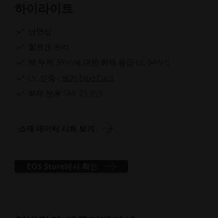
라
라
하이라이트
이
이
드
드
보
보
난연성
기
기
할로겐 프리
벽 두께 3mm에 대한 화재 등급 UL 94/V-0
UL 인증 -
보기
Blue Card
화재 분류 FAR 25.853
소재 데이터 시트 보기
EOS Store에서 확인