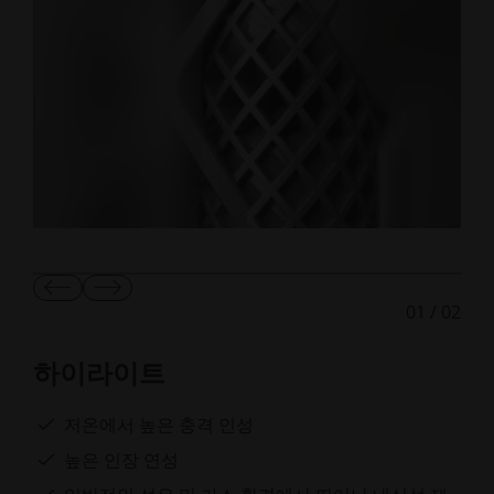
이
다
01
/
02
전
음
슬
슬
라
라
하이라이트
이
이
드
드
보
보
저온에서 높은 충격 인성
기
기
높은 인장 연성