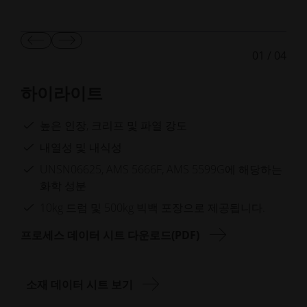
이
다
01
/
04
전
음
슬
슬
라
라
하이라이트
이
이
드
드
보
보
높은 인장, 크리프 및 파열 강도
기
기
내열성 및 내식성
UNSN06625, AMS 5666F, AMS 5599G에 해당하는
화학 성분
10kg 드럼 및 500kg 빅백 포장으로 제공됩니다.
프로세스 데이터 시트 다운로드(PDF)
소재 데이터 시트 보기