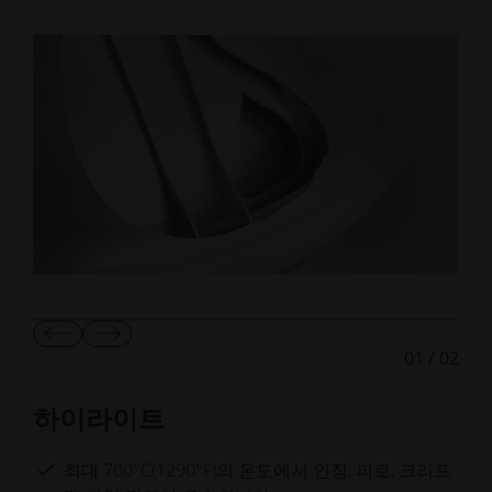
이
다
01
/
02
전
음
슬
슬
라
라
하이라이트
이
이
드
드
보
보
최대 700°C(1290°F)의 온도에서 인장, 피로, 크리프
기
기