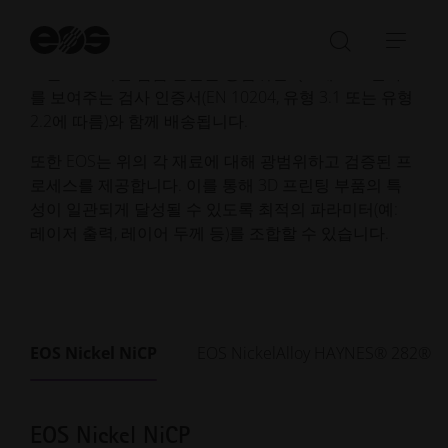
는 EOS의 금속 시스템에서 사용하도록 설계 및 테스트
되었습니다.
검
색
검
탐
시
모든 EOS 니켈 합금 분말은 광범위한 QA 테스트 결과
색
색
작
를 보여주는 검사 인증서(EN 10204, 유형 3.1 또는 유형
창
메
2.2에 따름)와 함께 배송됩니다.
열
뉴
기/
열
또한 EOS는 위의 각 재료에 대해 광범위하고 검증된 프
닫
기/
로세스를 제공합니다. 이를 통해 3D 프린팅 부품의 특
기
닫
성이 일관되게 달성될 수 있도록 최적의 파라미터(예:
기
레이저 출력, 레이어 두께 등)를 조합할 수 있습니다.
EOS Nickel NiCP
EOS NickelAlloy HAYNES® 282®
EOS Nickel NiCP