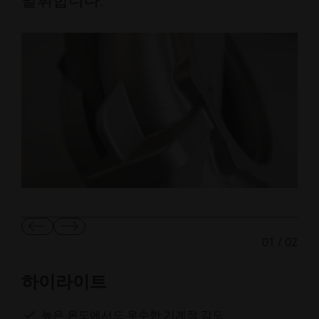
이
다
01
/
02
전
음
슬
슬
라
라
하이라이트
이
이
드
드
보
보
높은 온도에서도 우수한 기계적 강도