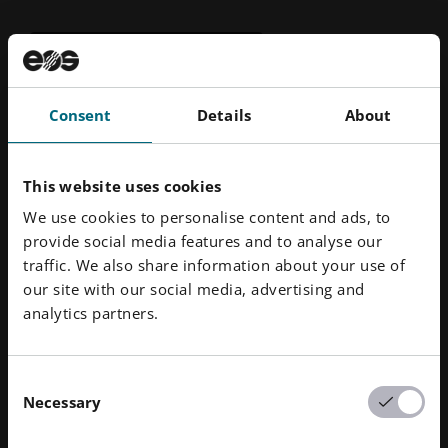
EOS Store에서 확인
Consent
Details
About
일반적인 애플리케이션
This website uses cookies
레이싱 애플리케이션
We use cookies to personalise content and ads, to
항공우주 및 에너지 분야의 가스터빈
provide social media features and to analyse our
traffic. We also share information about your use of
선박 건조 산업
our site with our social media, advertising and
analytics partners.
Consent
Necessary
Selection
호환되는 프린터