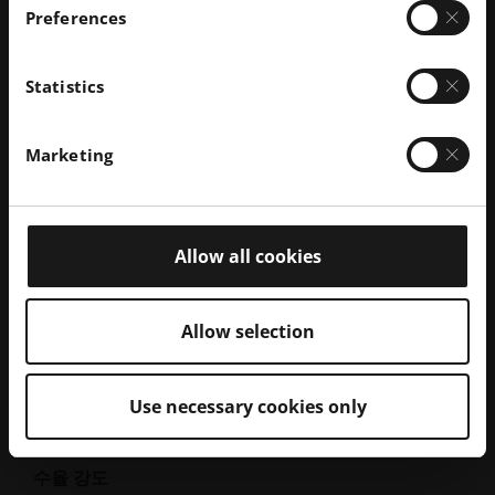
Preferences
EOS M 290
EOS M 300-4
EOS M 400-4
EOS M 290-2
Statistics
Marketing
일반적인 부품 속성
Allow all cookies
화학 성분 표준
UNS N06625, AMS 5666, AMS 5599, 2.4856,
NiCr22Mo9Nb
Allow selection
인장 강도
Use necessary cookies only
920 MPa
수율 강도