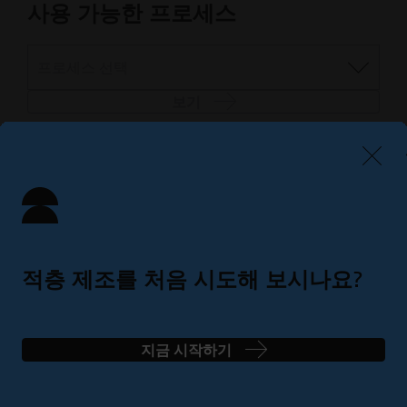
사용 가능한 프로세스
프로세스 선택
보기
모든 자재/공정 데이터 시트 생성
적층 제조를 처음 시도해 보시나요?
EOS NickelAlloy IN939
부품은 최대 850°C(1560°F)의 온도에서
간단한 4단계로 완벽한 솔루션 찾기
지금 시작하기
문의하기
높은 인장, 피로, 크리프 및 파열 강도와
우수한 내식성 및 산화 저항성을 보여줍