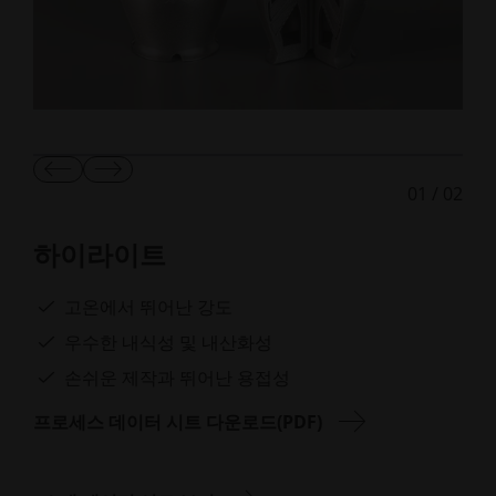
이
다
01
/
02
전
음
슬
슬
라
라
하이라이트
이
이
드
드
보
보
고온에서 뛰어난 강도
기
기
우수한 내식성 및 내산화성
손쉬운 제작과 뛰어난 용접성
프로세스 데이터 시트 다운로드(PDF)