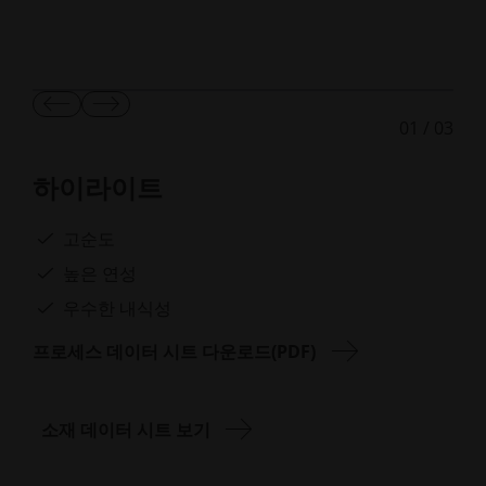
이
다
01
/
03
전
음
슬
슬
라
라
하이라이트
이
이
드
드
보
보
고순도
기
기
높은 연성
우수한 내식성
프로세스 데이터 시트 다운로드(PDF)
소재 데이터 시트 보기