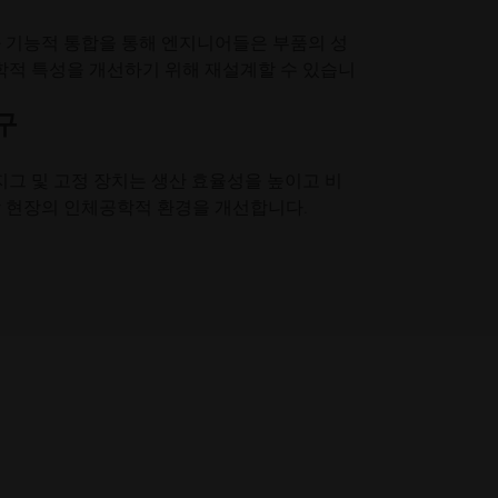
혁신
산업용 3D 프린팅을 활용하여 디자
 기능적 통합을 통해 엔지니어들은 부품의 성
인, 성능 등을 최적화하는 혁신적인
역학적 특성을 개선하기 위해 재설계할 수 있습니
애플리케이션에서 영감을 얻고 배
워보세요.
구
산업 분야
 지그 및 고정 장치는 생산 효율성을 높이고 비
산업용 3D 프린팅이 효율성과 성능
 현장의 인체공학적 환경을 개선합니다.
을 향상시키고 새로운 가능성을 창
출함으로써 산업을 어떻게 변화시
키고 있는지 알아보세요