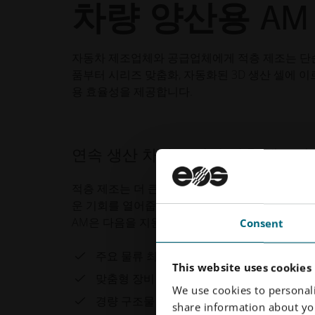
차량 양산용 AM
모터 스포츠의 
자동차 제조업체와 공급업체에게 적층 제조는 단순
모터스포츠는 항상 획기적인 기술 혁신을 주도해 왔
품부터 시리즈 맞춤화, 자동화된 3D 생산 셀에 이
제조는 이 분야의 핵심 기술로 자리매김했습니다.
용 효율성을 제공합니다.
전통적이고 고성능의 설계를 탐구할 수 있게 해주
모든 그램이 중요합니다. 모든 세부 사항이 가속,
를 들어 포뮬러 스튜던트 팀이 설계한 통합 냉각
연속 생산 차량을 위한 적층 제조의
층제조(AM) 기반 생산 워크플로우에 반영되어 있
적층 제조는 더 큰 유연성, 높은 효율성 및 향상
운 기회를 열어줍니다. 제조업체가 생산 공정을 재
모터스포츠를 위한 적층 제조의 잠
AM은 다음을 지원합니다:
Consent
적층 제조 기술은 현대 모터스포츠의 핵심 요구사항
주요 물류 최적화
EOS는 수십 년간 레이싱 팀과 고성능 제조업체를
This website uses cookies
맞춤형 장비
We use cookies to personali
경량 구조물
경량화 최적화
share information about you