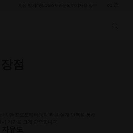
접
접
지원 받기
myEOS
스토어
문의하기
채용 정보
KO
근
근
성.
성.
새
새
검
창
창
검
색
열
열
색
시
기
기
작
창
열
금속 솔루션
기/
 장점
산업용 3D 프린팅 역량을 확장하기
닫
위한 금속 적층 제조 기술 및 소재
기
를 살펴보세요
폴리머 솔루션
산업용 3D 프린팅 역량을 확장하기
위한 폴리머 적층 제조 기술 및 소
재를 살펴보세요
- 신속한 프로토타이핑과 빠른 설계 반복을 통해
출시 기간을 크게 단축합니다.
인 자유도