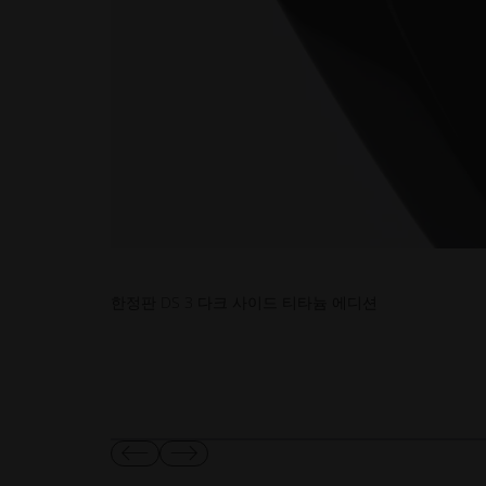
한정판 DS 3 다크 사이드 티타늄 에디션
인도 푸네 COEP 공과대학교 옥테인 레이싱 팀의 컨포멀
이
다
전
음