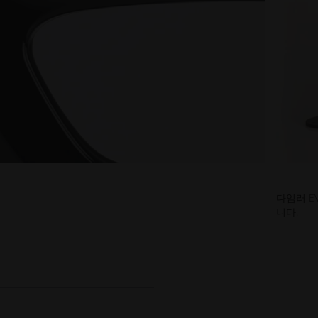
다임러 E
니다.
 쿨링 재킷
유니 슈투