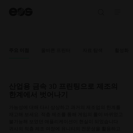
질 시리즈 부품 생산을 위한 초고속 4레이저 시스템에
이르기까지 모든 금속 적층 제조 플랫폼은 탁월한 부품
검
품질, 신뢰성, 생산성 및 반복성을 제공합니다.
색
검
탐
시
색
색
작
창
메
열
뉴
기/
열
주요 이점
올바른 프린터
자료 탐색
활성화
닫
기/
기
닫
기
산업용 금속 3D 프린팅으로 제조의
한계에서 벗어나기
가능성에 대해 다시 상상하고 과거의 제조업의 한계를
재고해 보세요. 적층 제조를 통해 게임의 룰이 바뀌었고
불가능해 보였던 애플리케이션이 현실이 되었습니다.
귀사의 적층 제조 여정에 유니티의 전문성을 활용하고