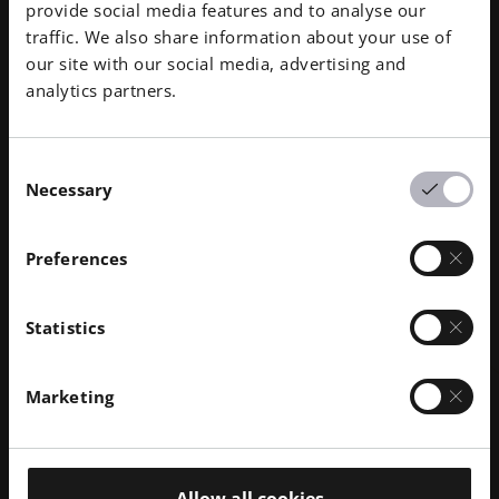
provide social media features and to analyse our
traffic. We also share information about your use of
our site with our social media, advertising and
알루미늄
케
analytics partners.
소재 살펴보기
Consent
Necessary
Selection
이
다
01
/
08
Preferences
전
음
슬
슬
라
라
이
이
Statistics
드
드
보
보
기
기
Marketing