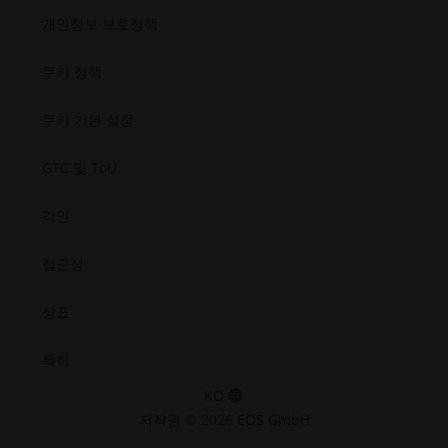
열
창
근
근
근
근
반도체
개인정보 보호정책
성.
성.
성.
성.
기
열
우주
새
새
새
새
기
창
창
창
창
쿠키 정책
열
열
열
열
기
기
기
기
쿠키 기본 설정
GTC 및 ToU
각인
접근성
상표
특허
KO
저작권 © 2026 EOS GmbH