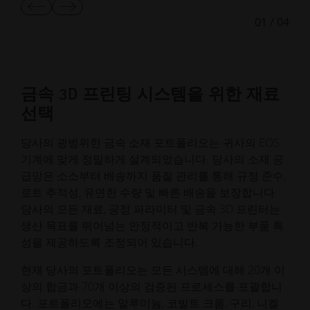
이
다
01
/
04
전
음
슬
슬
라
라
이
이
드
드
보
보
금속 3D 프린팅 시스템을 위한 재료
기
기
선택
당사의 광범위한 금속 소재 포트폴리오는 귀사의 EOS
기계에 맞게 정밀하게 설계되었습니다. 당사의 소재 공
급망은 소스부터 배송까지 품질 관리를 통해 규정 준수,
로트 추적성, 유연한 수량 및 빠른 배송을 보장합니다.
당사의 모든 재료, 공정 파라미터 및 금속 3D 프린터는
생산 목표를 뛰어넘는 안정적이고 반복 가능한 부품 특
성을 제공하도록 조정되어 있습니다.
현재 당사의 포트폴리오는 모든 시스템에 대해 20개 이
상의 합금과 70개 이상의 검증된 프로세스를 포괄합니
다. 포트폴리오에는 알루미늄, 코발트 크롬, 구리, 니켈