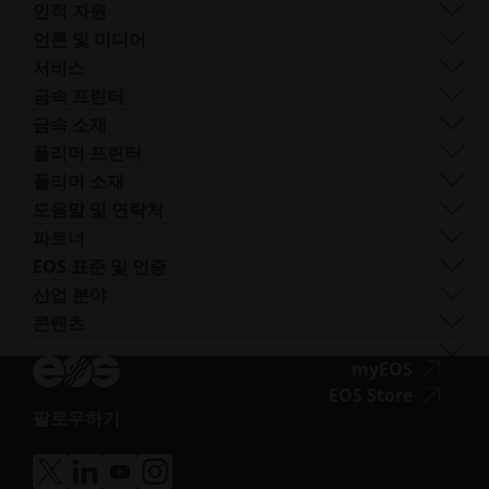
기업 관리
거버넌스
DMLS
인적 자원
전 세계 사업장
리소스
SLS
채용 정보
언론 및 미디어
AM이란 무엇인가요?
FDR
접
모든 채용 공고
프레스 센터
서비스
빔 쉐이핑
근
로고 및 이미지
소프트웨어
금속 프린터
Smart Fusion
성.
기술 서비스
EOS M 290
금속 소재
Digital Foam
새
포스트 프로세싱
EOS M 290 1kW
알루미늄
폴리머 프린터
산업용 3D 프린터
창
AM 컨설팅
EOS M 290-2
코발트 크롬
FORMIGA P 110 Velocis
폴리머 소재
열
트레이닝 및 교육
EOS M 300-4
구리
FORMIGA P 110 FDR
생체 적합성
도움말 및 연락처
기
AM 턴키
EOS M-300-4 1kW
니켈 합금
EOS P3 NEXT
연성
지원 받기
파트너
EOS M 400
기타 스틸
INTEGRA P 450
난연성
문의하기
프로덕션 파트너
EOS 표준 및 인증
EOS M 400-4
특수 금속 재료
EOS P 500
유연성
전시회 및 이벤트
에코시스템 파트너
품질 관리
산업 분야
EOS M4 ONYX
스테인리스 스틸
EOS P 500 FDR
고성능
솔루션 검색기를 사용해 보세요!
혁신 파트너
품질 보증
자동차
콘텐츠
접
AMCM 맞춤형 프린터
티타늄
EOS P 770
다목적
공급업체로 신청하기
기술 파트너
ISO 인증
항공
블로그
근
공구강
뉴스레터
접
myEOS
소비재
팟캐스트
성.opens_new_window
근
접
EOS Store
방어
브이로그
팔로우하기
성.
근
에너지
접
자료실
새
성.
제조
근
성공 사례
창
새
의료
접
접
접
접
성.opens_new_window