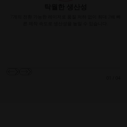
탁월한 생산성
7개의 전환 가능한 레이저로 품질 저하 없이 최대 2배 빠
약
른 제작 속도로 생산성을 높일 수 있습니다.
는
이
다
01
/
04
전
음
슬
슬
라
라
이
이
드
드
보
보
기
기