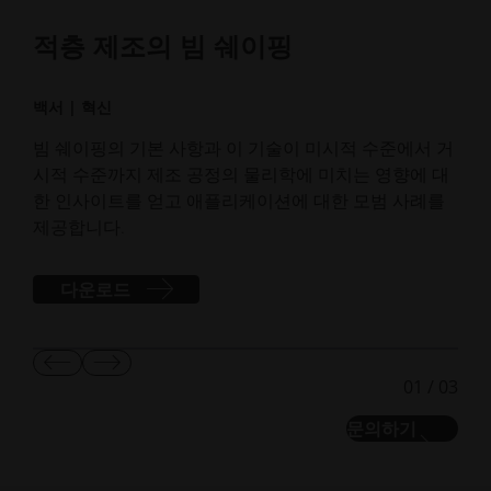
적층 제조의 빔 쉐이핑
적
백서 | 혁신
팟캐스
빔 쉐이핑의 기본 사항과 이 기술이 미시적 수준에서 거
적층
시적 수준까지 제조 공정의 물리학에 미치는 영향에 대
및 
한 인사이트를 얻고 애플리케이션에 대한 모범 사례를
매니
제공합니다.
다운로드
이
다
01
/
03
전
음
슬
슬
문의하기
라
라
이
이
드
드
보
보