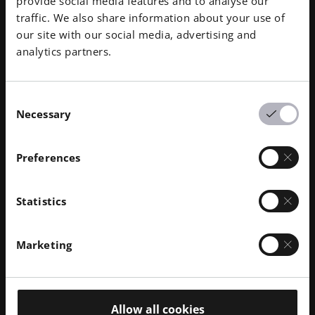
활용할 수 있는 다른 혁신적인 방법을 찾아냈습니다. 이
provide social media features and to analyse our
러한 발전 중 하나는 워터라인 관리를 간소화하기 위한
traffic. We also share information about your use of
맞춤형 매니폴드 제작입니다.
our site with our social media, advertising and
analytics partners.
기존의 다이 캐스팅 설정에서는 금형에 수백 개의 개별
급수관이 포함될 수 있으며, 각 급수관에는 여러 개의 피
팅과 호스가 필요합니다. 이러한 구성 요소는 조립을 복
Consent
잡하게 할 뿐만 아니라 누출 가능성을 높이며, 무게가 수
Necessary
Selection
십만 파운드에 달하고 교체하는 데 며칠이 걸리는 금형
에서는 용납할 수 없는 위험 요소입니다. 이 문제를 해
Preferences
결하기 위해 엑스코는 적층 가공을 사용하여 여러 급수
관을 단일 시스템으로 결합하는 컴팩트한 통합 매니폴
드를 설계합니다. 이를 통해 누출 지점의 수를 크게 줄
Statistics
이고 신뢰성을 높이며 유지보수를 간소화할 수 있습니
다.
Marketing
다이캐스팅에서 AM의 미래
Allow all cookies