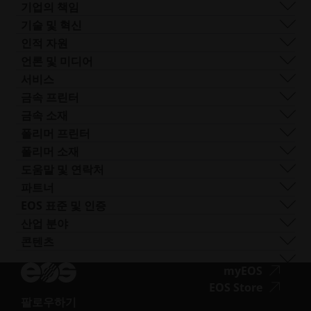
회사 개요
기업의 책임
사업 분야
지속 가능성
기술 및 혁신
기업 관리
거버넌스
DMLS
인적 자원
전 세계 사업장
리소스
SLS
채용 정보
언론 및 미디어
AM이란 무엇인가요?
FDR
접
모든 채용 공고
프레스 센터
서비스
빔 쉐이핑
근
로고 및 이미지
소프트웨어
금속 프린터
Smart Fusion
성.
기술 서비스
EOS M 290
금속 소재
Digital Foam
새
포스트 프로세싱
EOS M 290 1kW
알루미늄
폴리머 프린터
산업용 3D 프린터
창
AM 컨설팅
EOS M 290-2
코발트 크롬
FORMIGA P 110 Velocis
폴리머 소재
열
트레이닝 및 교육
EOS M 300-4
구리
FORMIGA P 110 FDR
생체 적합성
도움말 및 연락처
기
AM 턴키
EOS M-300-4 1kW
니켈 합금
EOS P3 NEXT
연성
지원 받기
파트너
EOS M 400
기타 스틸
INTEGRA P 450
난연성
문의하기
프로덕션 파트너
EOS 표준 및 인증
EOS M 400-4
특수 금속 재료
EOS P 500
유연성
전시회 및 이벤트
에코시스템 파트너
품질 관리
산업 분야
EOS M4 ONYX
스테인리스 스틸
EOS P 500 FDR
고성능
솔루션 검색기를 사용해 보세요!
혁신 파트너
품질 보증
자동차
콘텐츠
접
AMCM 맞춤형 프린터
티타늄
EOS P 770
다목적
공급업체로 신청하기
기술 파트너
ISO 인증
항공
블로그
근
공구강
뉴스레터
접
myEOS
소비재
팟캐스트
성.opens_new_window
근
접
EOS Store
방어
브이로그
팔로우하기
성.
근
에너지
접
자료실