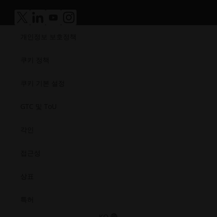
새
성.
제조
근
성공 사례
창
새
의료
접
접
접
접
성.opens_new_window
열
창
근
근
근
근
반도체
개인정보 보호정책
성.
성.
성.
성.
기
열
우주
새
새
새
새
기
창
창
창
창
쿠키 정책
열
열
열
열
기
기
기
기
쿠키 기본 설정
GTC 및 ToU
각인
접근성
상표
특허
KO