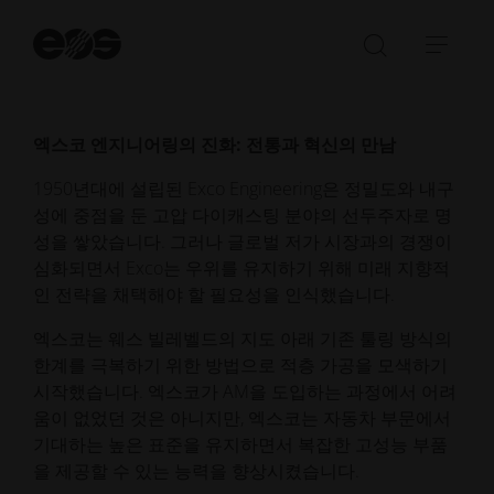
20년 이상의 경험을 바탕으로 웨스는 까다로운 요구 사
항으로 유명한 산업에 적층 제조를 통합하는 데 따른 도
검
전과 혁신, 그리고 미래의 가능성을 공유했습니다.
색
검
탐
시
색
색
작
창
메
열
뉴
엑스코 엔지니어링의 진화: 전통과 혁신의 만남
기/
열
1950년대에 설립된 Exco Engineering은 정밀도와 내구
닫
기/
성에 중점을 둔 고압 다이캐스팅 분야의 선두주자로 명
기
닫
성을 쌓았습니다. 그러나 글로벌 저가 시장과의 경쟁이
기
심화되면서 Exco는 우위를 유지하기 위해 미래 지향적
인 전략을 채택해야 할 필요성을 인식했습니다.
엑스코는 웨스 빌레벨드의 지도 아래 기존 툴링 방식의
한계를 극복하기 위한 방법으로 적층 가공을 모색하기
시작했습니다. 엑스코가 AM을 도입하는 과정에서 어려
움이 없었던 것은 아니지만, 엑스코는 자동차 부문에서
기대하는 높은 표준을 유지하면서 복잡한 고성능 부품
을 제공할 수 있는 능력을 향상시켰습니다.