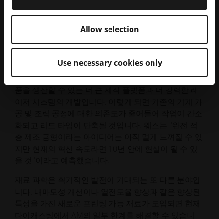
고압 다이캐스팅 워크플로우에 적층 가공이 더욱 통합
됨에 따라 업계에 혁신을 가져올 잠재력이 계속 커지고
Allow selection
있습니다. 웨스 빌레벨드는 기술의 발전과 진화하는 산
업 수요에 힘입어 적층 가공이 더욱 중요한 역할을 하게
될 미래를 전망합니다.
Use necessary cookies only
한 가지 흥미로운 전망은 전체 금형이나 훨씬 더 큰 부
품을 생산할 수 있는 더 큰 제작 플랫폼과 더 강력한 레
이저 시스템의 개발입니다. 이렇게 되면 기존의 기계 가
공 및 조립 공정에 대한 의존도가 줄어들어 작업이 간소
화되고 리드 타임이 단축될 것입니다. 웨스는 "완전 적
층 제조 금형이라는 아이디어는 아직 멀게 느껴질 수 있
지만 현재의 혁신 속도라면 10년 안에 현실이 될 수 있
을 것"이라고 예측했습니다.
재료 과학은 획기적인 발전이 기대되는 또 다른 분야입
니다. 내마모성 개선이나 열전도율 향상과 같은 향상된
특성을 가진 새로운 프린팅 가능 재료가 도입되면 현재
다이캐스팅에서 AM의 일부 한계를 해결할 수 있습니