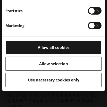
프로세스 최적화:
더 높은 효율성과 품질을 위해 적
Statistics
층 제조 공정을 개선합니다.
Marketing
솔루션 중심 접근 방식:
고유한 과제에 맞는 설정
제안을 제공합니다.
실제 애플리케이션:
실제 사례 연구를 기반으로 한
과정으로 실용적인 기술을 보장합니다.
Allow all cookies
전문 강사:
업계 리더가 실무적인 지원과 피드백을
제공합니다.
Allow selection
인증 프로그램:
단 이틀 만에 필수 AM 기술과 자격
증을 취득할 수 있습니다.
Use necessary cookies only
제조업체는 이러한 리소스를 활용하여 적층 제조 역량
을 강화하고 효율성을 높이며 고품질 생산을 달성할 수
있습니다.