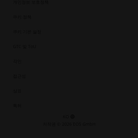
개인정보 보호정책
성.
성.
성.
성.
기
열
우주
새
새
새
새
기
창
창
창
창
쿠키 정책
열
열
열
열
기
기
기
기
쿠키 기본 설정
GTC 및 ToU
각인
접근성
상표
특허
KO
저작권 © 2026 EOS GmbH