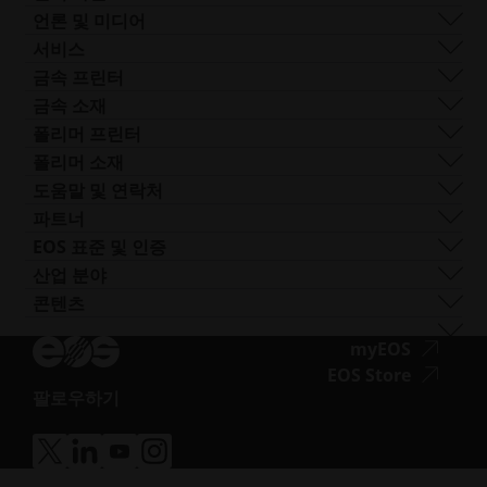
전 세계 사업장
리소스
SLS
채용 정보
언론 및 미디어
AM이란 무엇인가요?
FDR
접
모든 채용 공고
프레스 센터
서비스
빔 쉐이핑
근
로고 및 이미지
소프트웨어
금속 프린터
Smart Fusion
성.
기술 서비스
EOS M 290
금속 소재
Digital Foam
새
포스트 프로세싱
EOS M 290 1kW
알루미늄
폴리머 프린터
산업용 3D 프린터
창
AM 컨설팅
EOS M 290-2
코발트 크롬
FORMIGA P 110 Velocis
폴리머 소재
열
트레이닝 및 교육
EOS M 300-4
구리
FORMIGA P 110 FDR
생체 적합성
도움말 및 연락처
기
AM 턴키
EOS M-300-4 1kW
니켈 합금
EOS P3 NEXT
연성
지원 받기
파트너
EOS M 400
기타 스틸
INTEGRA P 450
난연성
문의하기
프로덕션 파트너
EOS 표준 및 인증
EOS M 400-4
특수 금속 재료
EOS P 500
유연성
전시회 및 이벤트
에코시스템 파트너
품질 관리
산업 분야
EOS M4 ONYX
스테인리스 스틸
EOS P 500 FDR
고성능
솔루션 검색기를 사용해 보세요!
혁신 파트너
품질 보증
자동차
콘텐츠
접
AMCM 맞춤형 프린터
티타늄
EOS P 770
다목적
공급업체로 신청하기
기술 파트너
ISO 인증
항공
블로그
근
공구강
뉴스레터
접
myEOS
소비재
팟캐스트
성.opens_new_window
근
접
EOS Store
방어
브이로그
팔로우하기
성.
근
에너지
접
자료실
새
성.
제조
근
성공 사례
창
새
의료
접
접
접
접
성.opens_new_window
열
창
근
근
근
근
반도체