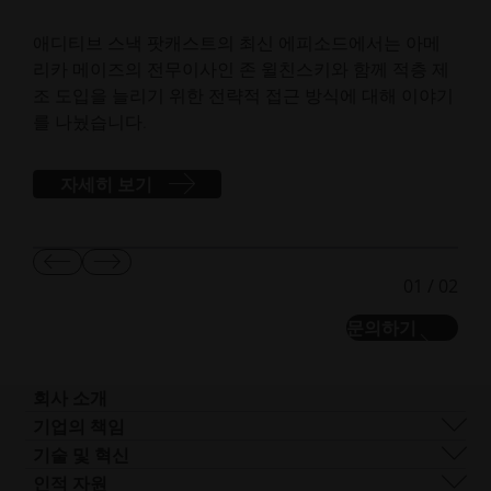
있
애디티브 스낵 팟캐스트의 최신 에피소드에서는 아메
리카 메이즈의 전무이사인 존 윌친스키와 함께 적층 제
EO
조 도입을 늘리기 위한 전략적 접근 방식에 대해 이야기
체와
를 나눴습니다.
으로
자세히 보기
이
다
01
/
02
전
음
슬
슬
문의하기
라
라
이
이
드
드
보
보
회사 소개
기
기
회사 개요
기업의 책임
사업 분야
지속 가능성
기술 및 혁신
기업 관리
거버넌스
DMLS
인적 자원