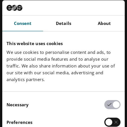
수 있습니다.
Consent
Details
About
최적의 프로덕션을 위한 EOS 리소스 활용
EOS는 제조업체가 적층 제조 공정을 최적화할 수 있도
This website uses cookies
록 광범위한 지원과 리소스를 제공하며, 특히 Additive
Minds 팀은 뛰어난 서비스를 제공합니다. 이 기술 컨설
We use cookies to personalise content and ads, to
팅 그룹은 다양한 분야와 산업의 3D 프린팅 전문 지식
provide social media features and to analyse our
을 결합하여 3D 프린팅 응용 분야에서 고객의 성공에
traffic. We also share information about your use of
초점을 맞추고 있습니다.
our site with our social media, advertising and
analytics partners.
애디티브 마인드: 전문성 및 지원
Consent
Necessary
100명 이상의 글로벌 3D 프린팅 전문가로 구성된
Selection
Additive Minds 팀은 고객과 협력하여 산업용 3D 프린
팅 프로세스를 최적화, 검증 및 확장합니다. 전 세계적으
Preferences
로 1,000개가 넘는 프로젝트를 완료했습니다: