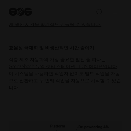
주기를 최적화하는 방법에 대해 설명합니다. 자동화가
검
제공하는 모든 고급 기능을 통해 특히 야간 및 주말 작
색
검
탐
업에 자동화를 활용하면 비용 효율성이 매우 높아져 기
시
색
색
계 생산 시간을 획기적으로 늘릴 수 있습니다.
작
창
메
열
뉴
기/
열
효율성 극대화 및 비생산적인 시간 줄이기
닫
기/
기
닫
적층 제조 자동화의 가장 중요한 발전 중 하나는
기
Grenzebach 듀얼 셋업 스테이션 - EOS 에디션입니다
.
이 시스템을 사용하면 작업자 없이도 빌드 작업을 자동
으로 전환하고 두 번째 작업을 자동으로 시작할 수 있습
니다.