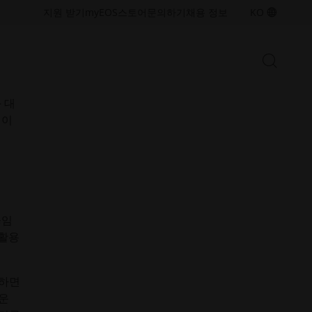
그의
접
접
지원 받기
myEOS
스토어
문의하기
채용 정보
KO
 달러
근
근
성.
성.
새
새
검
창
창
서에서
검
색
열
열
탭과
색
시
기
기
작
 대
창
십이
열
금속 솔루션
기/
산업용 3D 프린팅 역량을 확장하기
닫
위한 금속 적층 제조 기술 및 소재
기
를 살펴보세요
끊임
폴리머 솔루션
 활용
산업용 3D 프린팅 역량을 확장하기
위한 폴리머 적층 제조 기술 및 소
재를 살펴보세요
공하면
 운