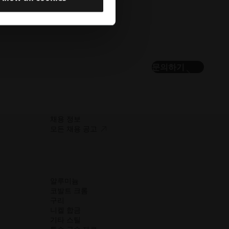
문의하기
채용 정보
접
모든 채용 공고
근
성.
새
창
열
알루미늄
기
코발트 크롬
구리
니켈 합금
기타 스틸