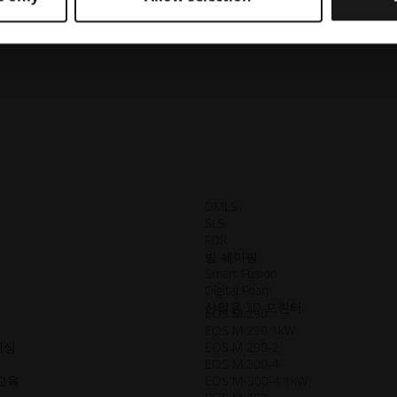
DMLS
SLS
FDR
빔 쉐이핑
Smart Fusion
Digital Foam
산업용 3D 프린터
EOS M 290
EOS M 290 1kW
세싱
EOS M 290-2
EOS M 300-4
교육
EOS M-300-4 1kW