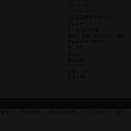
EOS M 400
EOS M 400-4
EOS M4 ONYX
접
AMCM 맞춤형 프린터
지원 받기
근
문의하기
성.opens_ne
전시회 및 이벤트
솔루션 검색기를 사용해 보세요!
공급업체로 신청하기
뉴스레터
블로그
팟캐스트
브이로그
접
자료실
근
성공 사례
성.opens_new_window
보호정책
쿠키 정책
쿠키 기본 설정
GTC 및 ToU
각인