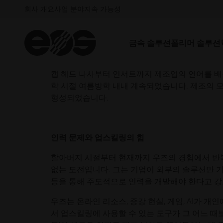
독일의 블랙 포레스트 지역에서 이민을 온 할아버지
회사 개요
사업 분야
지속 가능성
가족사는 공구 및 금형 분야에 깊숙이 뿌리내리고 있습
로 성장하며 코닥과 제록스 같은 거대 기업이 있
금속 솔루션
폴리머 솔루션
우즈는 정밀 가공, 기계 재건, 금형 제작, 금속 스
일했습니다. 우즈는 15세 때 할아버지가 전략적으
캡 헤드 나사부터 인서트까지 제조업의 언어를 배
학 시절 여름방학 내내 계속되었습니다. 제조의 
형성되었습니다.
인력 문제와 업스킬링의 힘
할아버지 시절부터 현재까지 우즈의 경험에서 반복
없는 도전입니다. 그는 기업이 외부의 솔루션만 기
등을 통해 주도적으로 인력을 개발해야 한다고 
우즈는 온라인 리소스, 증강 현실, 게임, AI가 
서 업스킬링에 사용할 수 있는 도구가 그 어느 때보