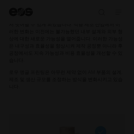
그러나 로우 앵글 프린팅의 발전으로 이러한 제약이 재
검
색
정의되면서 제조업체는 기존의 지지대 위주의 설계에
검
탐
시
서 벗어날 수 있게 되었습니다. 적층 제조 산업에서 이
색
색
작
러한 변화는 이전에는 불가능했던 내부 설계와 외부 형
창
메
상에 대한 새로운 가능성을 열어줍니다. 이러한 가능성
열
뉴
은 내구성과 효율성을 향상시켜 제작 공정뿐 아니라 후
기/
열
공정에서도 지속 가능성과 비용 효율성을 개선할 수 있
닫
기/
습니다.
기
닫
기
로우 앵글 프린팅은 아무런 제약 없이 AM 부품의 설계,
제조 및 생산 규모를 조정하는 방식을 변화시키고 있습
니다.