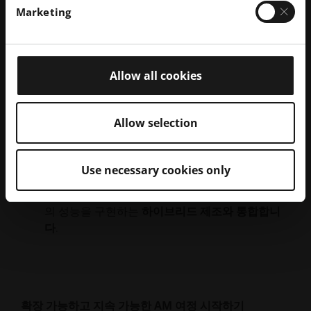
로우 앵글 인쇄는 프로토타입 제작에
분명한 이점을
제
Marketing
공하지만, 실제 테스트는 생산 확장성에 있습니다. 다행
히도 기술이 발전함에 따라 대규모 제조를 지원하는 기
능이 점점 더 실용화되고 있습니다.
Allow all cookies
확장성에 영향을 미치는 주요 요소는 다음과 같습니다:
공정 반복성을 통해
배치 제조에서 생산된 부품이
Allow selection
일관된 품질을 유지하도록 보장합니다.
지원 제거의
필요성이 줄어들어 처리 시간이 단축
Use necessary cookies only
되는 등
사후 처리 효율성이
향상됩니다.
인쇄된 툴링 인서트와 기존 가공을 결합하여 최적
의 성능을 구현하는
하이브리드 제조와 통합합니
다
.
확장 가능하고 지속 가능한 AM 여정 시작하기