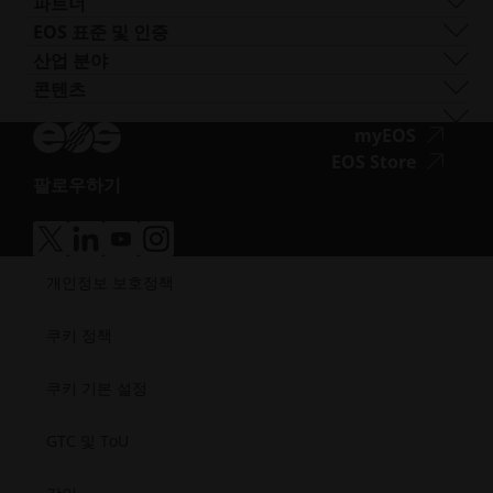
지원 받기
파트너
EOS M 400
기타 스틸
INTEGRA P 450
난연성
문의하기
프로덕션 파트너
EOS 표준 및 인증
EOS M 400-4
특수 금속 재료
EOS P 500
유연성
전시회 및 이벤트
에코시스템 파트너
품질 관리
산업 분야
EOS M4 ONYX
스테인리스 스틸
EOS P 500 FDR
고성능
솔루션 검색기를 사용해 보세요!
혁신 파트너
품질 보증
자동차
콘텐츠
접
AMCM 맞춤형 프린터
티타늄
EOS P 770
다목적
공급업체로 신청하기
기술 파트너
ISO 인증
항공
블로그
근
공구강
뉴스레터
접
myEOS
소비재
팟캐스트
성.opens_new_window
근
접
EOS Store
방어
브이로그
팔로우하기
성.
근
에너지
접
자료실
새
성.
제조
근
성공 사례
창
새
의료
접
접
접
접
성.opens_new_window
열
창
근
근
근
근
반도체
개인정보 보호정책
성.
성.
성.
성.
기
열
우주
새
새
새
새
기
창
창
창
창
쿠키 정책
열
열
열
열
기
기
기
기
쿠키 기본 설정
GTC 및 ToU