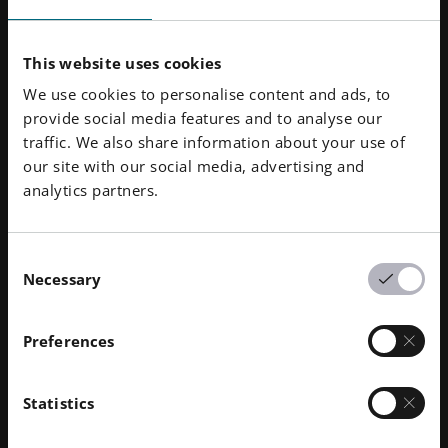
자동화된 지원 최적화를 통해
사용자는 전문 지식
없이도 로우 앵글 디자인을 실험해볼 수 있습니다.
This website uses cookies
실시간 시뮬레이션 및 분석을 통해
인쇄를 시작하
We use cookies to personalise content and ads, to
기 전에 제조 가능성과 성능을 보장합니다.
provide social media features and to analyse our
직관적인 UI 개선으로
디자이너와 엔지니어가 더
traffic. We also share information about your use of
빠르고 자신감 있게 반복 작업을 수행할 수 있습니
our site with our social media, advertising and
다.
analytics partners.
정밀도와 반복성이 타협할 수 없는 많은 산업에서 이러
Consent
한 발전은 제조업체가 가파른 학습 곡선 없이도 가능성
Necessary
Selection
의 한계를 뛰어넘을 수 있음을 의미합니다.
Preferences
Statistics
확장하기: 프로토타입에서 프로덕션까지