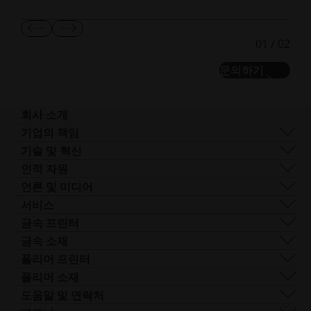
이
다
01
/
02
전
음
슬
슬
문의하기
라
라
이
이
드
드
보
보
회사 소개
기
기
회사 개요
기업의 책임
사업 분야
지속 가능성
기술 및 혁신
기업 관리
거버넌스
DMLS
인적 자원
전 세계 사업장
리소스
SLS
채용 정보
언론 및 미디어
AM이란 무엇인가요?
FDR
접
모든 채용 공고
프레스 센터
서비스
빔 쉐이핑
근
로고 및 이미지
소프트웨어
금속 프린터
Smart Fusion
성.
기술 서비스
EOS M 290
금속 소재
Digital Foam
새
포스트 프로세싱
EOS M 290 1kW
알루미늄
폴리머 프린터
산업용 3D 프린터
창
AM 컨설팅
EOS M 290-2
코발트 크롬
FORMIGA P 110 Velocis
폴리머 소재
열
트레이닝 및 교육
EOS M 300-4
구리
FORMIGA P 110 FDR
생체 적합성
도움말 및 연락처
기
AM 턴키
EOS M-300-4 1kW
니켈 합금
EOS P3 NEXT
연성