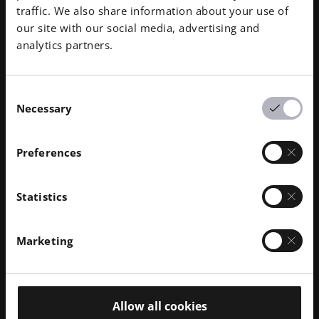
에 AI 발전이 전년도 전체의 발전 속도를 앞지르고 있음
traffic. We also share information about your use of
을 보여줍니다. 이러한 빠른 발전은 적층 가공 분야에서
our site with our social media, advertising and
AI 기반 공정 모니터링의 혁신적 잠재력을 잘 보여줍니
analytics partners.
다.
하쉐트는 AI 기반 프로세스 모니터링이 시뮬레이션 도
Consent
구와 함께 작동하여 새로운 재료, 프로세스 및 애플리케
Necessary
Selection
이션의 개발 주기를 단축하는 미래를 상상합니다. 또한
제조업체는 디지털 트윈 기술을 통합하여 제품이 실제
사용 단계에 들어간 후에도 지속적으로 제품을 개선할
Preferences
수 있습니다.
그러나 가장 큰 장애물 중 하나는 여전히 표준화입니다.
Statistics
DICOM과
같이 널리 채택된 표준을 기반으로 운영되는
의료 영상 산업과 달리 AM은 데이터 연결 및 아카이빙
Marketing
을 위한 보편적인 프레임워크가 아직 부족합니다. 인터
스펙트럴은 EOS와 같은 업계 파트너와 적극적으로 협
력하여 새로운 품질 보증 벤치마크를 수립함으로써 AM
이 프로덕션 환경의 엄격한 요구 사항을 충족할 수 있도
Allow all cookies
록 보장하고 있습니다.