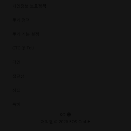
열
창
근
근
근
근
반도체
개인정보 보호정책
성.
성.
성.
성.
기
열
우주
새
새
새
새
기
창
창
창
창
쿠키 정책
열
열
열
열
기
기
기
기
쿠키 기본 설정
GTC 및 ToU
각인
접근성
상표
특허
KO
저작권 © 2026 EOS GmbH