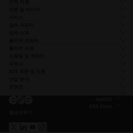
기업 관리
거버넌스
DMLS
인적 자원
전 세계 사업장
리소스
SLS
채용 정보
언론 및 미디어
AM이란 무엇인가요?
FDR
접
모든 채용 공고
프레스 센터
서비스
빔 쉐이핑
근
로고 및 이미지
소프트웨어
금속 프린터
Smart Fusion
성.
기술 서비스
EOS M 290
금속 소재
Digital Foam
새
포스트 프로세싱
EOS M 290 1kW
알루미늄
폴리머 프린터
산업용 3D 프린터
창
AM 컨설팅
EOS M 290-2
코발트 크롬
FORMIGA P 110 Velocis
폴리머 소재
열
트레이닝 및 교육
EOS M 300-4
구리
FORMIGA P 110 FDR
생체 적합성
도움말 및 연락처
기
AM 턴키
EOS M-300-4 1kW
니켈 합금
EOS P3 NEXT
연성
지원 받기
파트너
EOS M 400
기타 스틸
INTEGRA P 450
난연성
문의하기
프로덕션 파트너
EOS 표준 및 인증
EOS M 400-4
특수 금속 재료
EOS P 500
유연성
전시회 및 이벤트
에코시스템 파트너
품질 관리
산업 분야
EOS M4 ONYX
스테인리스 스틸
EOS P 500 FDR
고성능
솔루션 검색기를 사용해 보세요!
혁신 파트너
품질 보증
자동차
콘텐츠
접
AMCM 맞춤형 프린터
티타늄
EOS P 770
다목적
공급업체로 신청하기
기술 파트너
ISO 인증
항공
블로그
근
공구강
뉴스레터
접
myEOS
소비재
팟캐스트
성.opens_new_window
근
접
EOS Store
방어
브이로그
팔로우하기
성.
근
에너지
접
자료실
새
성.
제조
근
성공 사례
창
새
의료
접
접
접
접
성.opens_new_window