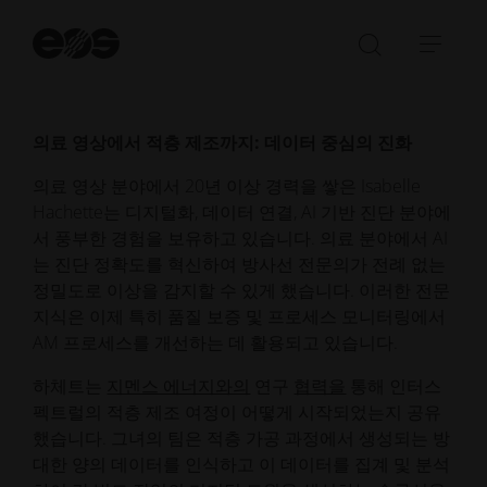
초대해 의료 영상 분석을 통한 통찰력이 적층 제조 공정
모니터링 및 품질 보증을 어떻게 혁신하고 있는지 논의
검
했습니다.
색
검
탐
시
색
색
작
창
메
열
뉴
의료 영상에서 적층 제조까지: 데이터 중심의 진화
기/
열
의료 영상 분야에서 20년 이상 경력을 쌓은 Isabelle
닫
기/
Hachette는 디지털화, 데이터 연결, AI 기반 진단 분야에
기
닫
서 풍부한 경험을 보유하고 있습니다. 의료 분야에서 AI
기
는 진단 정확도를 혁신하여 방사선 전문의가 전례 없는
정밀도로 이상을 감지할 수 있게 했습니다. 이러한 전문
지식은 이제 특히 품질 보증 및 프로세스 모니터링에서
AM 프로세스를 개선하는 데 활용되고 있습니다.
하체트는
지멘스 에너지와의
연구
협력을
통해 인터스
펙트럴의 적층 제조 여정이 어떻게 시작되었는지 공유
했습니다. 그녀의 팀은 적층 가공 과정에서 생성되는 방
대한 양의 데이터를 인식하고 이 데이터를 집계 및 분석