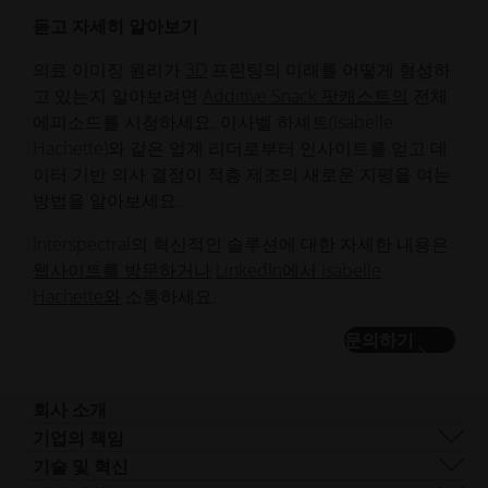
듣고 자세히 알아보기
의료 이미징 원리가
3D
프린팅의 미래를 어떻게 형성하
고 있는지 알아보려면
Additive Snack 팟캐스트의
전체
에피소드를 시청하세요. 이사벨 하셰트(Isabelle
Hachette)와 같은 업계 리더로부터 인사이트를 얻고 데
이터 기반 의사 결정이 적층 제조의 새로운 지평을 여는
방법을 알아보세요.
Interspectral의 혁신적인 솔루션에 대한 자세한 내용은
웹사이트를 방문하거나
LinkedIn에서 Isabelle
Hachette와
소통하세요.
문의하기
회사 소개
회사 개요
기업의 책임
사업 분야
지속 가능성
기술 및 혁신