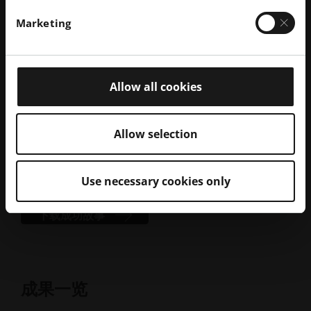
Young Calibrations 是英国一家通过 UKAS 认证的实验
Marketing
室，提供认可的校准服务以及热流体和组件测试服务，
并对 Conflux 的产品进行了测试。测试结果（见图 1）
表明，Conflux 的3D 打印
热交换器
实现了根本性的改
进。AM 使 Conflux 能够设计出内部几何结构，在一定
Allow all cookies
体积内大幅增加表面积。这将热量排出量提高了三倍。
同时，压降也降低了三分之二。此外，AM 还实现了热
交换器的紧凑型全新设计，与 F1 基准相比，长度减少
Allow selection
了 55 毫米。最终还减轻了 22% 的重量。AM 提供的设
计灵活性使其能够在车内进行最佳布置，还可以合并部
件，减少部件总数。
Use necessary cookies only
下载成功故事
成果一览