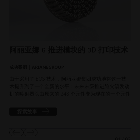
阿丽亚娜 6 推进模块的 3D 打印技术
3
成功案例 | ARIANEGROUP
成功
由于采用了 EOS 技术，阿丽亚娜集团成功地将这一技
首个
术提升到了一个全新的水平：未来末级推进舱火箭发动
试飞
机的喷射器头由原来的 248 个元件变为现在的一个元件
探索故事
显
显
01
/
03