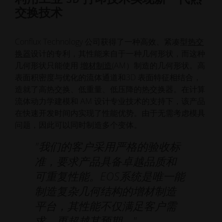
交换技术
Conflux Technology 公司获得了一种高效、紧凑型
热交
换器
设计的专利，其性能来自于一种几何形状，而这种
几何形状只能使用
增材制造
(AM）制造的几何形状。高
表面积密度与优化的流体通道和3D 表面特征相结合，
造就了高热交换、低重量、低压降的热交换器。在计算
流体动力学建模和 AM 设计专业技术的支持下，该产品
在快速开发时间内实现了性能优势。由于无需考虑模具
问题，因此可以同时制造多个变体。
"我们的客户采用严格的验收标
准，要求产品具备卓越品质和
可重复性能。EOS系统是唯一能
制造复杂几何结构的增材制造
平台，其性能不仅满足客户需
求，更超越其预期。"