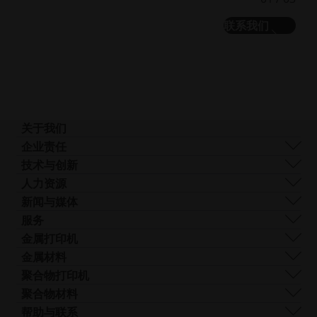
示
示
上
下
联系我们
一
一
张
张
幻
幻
灯
灯
片
片
关于我们
我们是谁
企业责任
我们的技术
可持续发展
技术与创新
企业管理
管理
DMLS
人力资源
全球分布
资源
SLS
职业生涯
新闻与媒体
什么是 AM？
FDR
无
所有职位空缺
新闻中心
服务
光束整形
障
Logo和图像
软件
金属打印机
Smart Fusion
碍
技术服务
EOS M 290
金属材料
Digital Foam
访
后处理
EOS M 290 1kW
铝
聚合物打印机
工业3D 打印机
问.opens_new_window
AM 咨询
EOS M 290-2
钴铬合金
FORMIGA P 110 Velocis
聚合物材料
培训与教育
EOS M 300-4
铜
FORMIGA P 110 FDR
生物相容性
帮助与联系