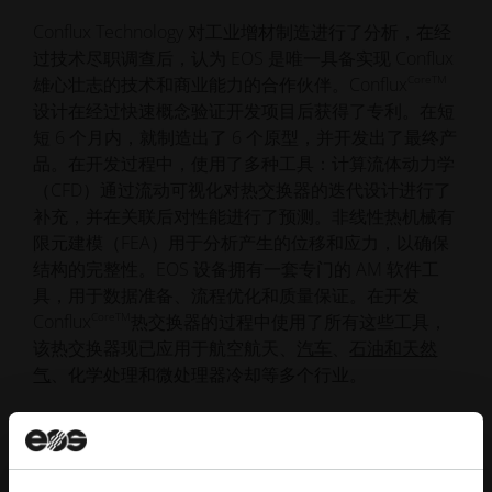
Conflux Technology 对工业增材制造进行了分析，在经
过技术尽职调查后，认为 EOS 是唯一具备实现 Conflux
CoreTM
雄心壮志的技术和商业能力的合作伙伴。Conflux
设计在经过快速概念验证开发项目后获得了专利。在短
短 6 个月内，就制造出了 6 个原型，并开发出了最终产
品。在开发过程中，使用了多种工具：计算流体动力学
（CFD）通过流动可视化对热交换器的迭代设计进行了
补充，并在关联后对性能进行了预测。非线性热机械有
限元建模（FEA）用于分析产生的位移和应力，以确保
结构的完整性。EOS 设备拥有一套专门的 AM 软件工
具，用于数据准备、流程优化和质量保证。在开发
CoreTM
Conflux
热交换器的过程中使用了所有这些工具，
该热交换器现已应用于航空航天、
汽车
、
石油和天然
气
、化学处理和微处理器冷却等多个行业。
EOS M 290