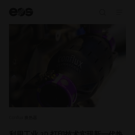
开
始
打
展
搜
开/
开/
索
关
收
闭
起
搜
导
索
航
栏
Conflux 换热器
利用工业 3D 打印技术实现新一代热