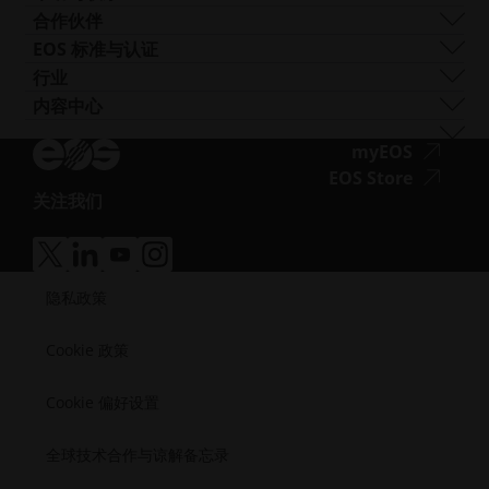
AM Turnkey
EOS M-300-4 1kW
镍基合金
EOS P3 NEXT
韧性
获取支持
合作伙伴
EOS M 400
其他钢材
INTEGRA P 450
阻燃性
联系我们
生产合作伙伴
EOS 标准与认证
EOS M 400-4
特殊金属材料
EOS P 500
灵活
展会与活动
生态系统合作伙伴
质量管理
行业
EOS M4 ONYX
不锈钢
EOS P 500 FDR
高性能
试试我们的解决方案搜索器！
创新合作伙伴
质量保证
汽车
内容中心
无
AMCM定制打印机
钛
EOS P 770
多用途
申请成为供应商
技术合作伙伴
ISO 认证
航空
Blog
障
工模具钢
新闻通讯
无
myEOS
消费品
播客
碍
障
无
EOS Store
国防
Vlog
访
关注我们
碍
障
能源
无
资源库
问.opens_new_window
访
碍
制造业
障
成功案例
问.opens
访
医疗
无
无
无
无
碍
问.opens
障
障
障
障
半导体
访
隐私政策
碍
碍
碍
碍
航天
问.opens_new_window
访
访
访
访
问.opens_new_window
问.opens_new_window
问.opens_new_window
问.opens_new_window
Cookie 政策
Cookie 偏好设置
全球技术合作与谅解备忘录