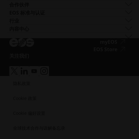
AM Turnkey
EOS M-300-4 1kW
镍基合金
EOS P3 NEXT
韧性
获取支持
合作伙伴
EOS M 400
其他钢材
INTEGRA P 450
阻燃性
联系我们
生产合作伙伴
EOS 标准与认证
EOS M 400-4
特殊金属材料
EOS P 500
灵活
展会与活动
生态系统合作伙伴
质量管理
行业
EOS M4 ONYX
不锈钢
EOS P 500 FDR
高性能
试试我们的解决方案搜索器！
创新合作伙伴
质量保证
汽车
内容中心
无
AMCM定制打印机
钛
EOS P 770
多用途
申请成为供应商
技术合作伙伴
ISO 认证
航空
Blog
障
工模具钢
新闻通讯
无
myEOS
消费品
播客
碍
障
无
EOS Store
国防
Vlog
访
关注我们
碍
障
能源
无
资源库
问.opens_new_window
访
碍
制造业
障
成功案例
问.opens
访
医疗
无
无
无
无
碍
问.opens
障
障
障
障
半导体
访
隐私政策
碍
碍
碍
碍
航天
问.opens_new_window
访
访
访
访
问.opens_new_window
问.opens_new_window
问.opens_new_window
问.opens_new_window
Cookie 政策
Cookie 偏好设置
全球技术合作与谅解备忘录