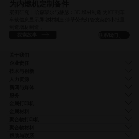
为内燃机定制备件
案例研究 | 哈森瑙尔与赫瑟：3D 增材制造 为ICE列车
车载信息显示屏增材制造 薄壁荧光灯管支架的小批量
制造增材制造 。
探索故事
联系我们
关于我们
我们是谁
企业责任
我们的技术
可持续发展
技术与创新
企业管理
管理
DMLS
人力资源
全球分布
资源
SLS
职业生涯
新闻与媒体
什么是 AM？
FDR
无
所有职位空缺
新闻中心
服务
光束整形
障
Logo和图像
软件
金属打印机
Smart Fusion
碍
技术服务
EOS M 290
金属材料
Digital Foam
访
后处理
EOS M 290 1kW
铝
聚合物打印机
工业3D 打印机
问.opens_new_window
AM 咨询
EOS M 290-2
钴铬合金
FORMIGA P 110 Velocis
聚合物材料
培训与教育
EOS M 300-4
铜
FORMIGA P 110 FDR
生物相容性
帮助与联系