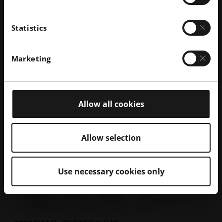
2023年11月
· 阅读时间 2 分钟
大学生方程式赛车 AM
Statistics
案例研究 | 斯图加特大学绿色团队：流体优化、耐油且
阻燃——采用EOS增材制造 电动赛车冷却系统复杂分配
单元
Marketing
探索故事
Allow all cookies
Allow selection
Use necessary cookies only