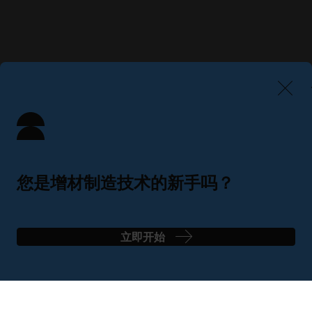
您是增材制造技术的新手吗？
只需 4 个简单步骤即可找到完美解决方案
立即开始