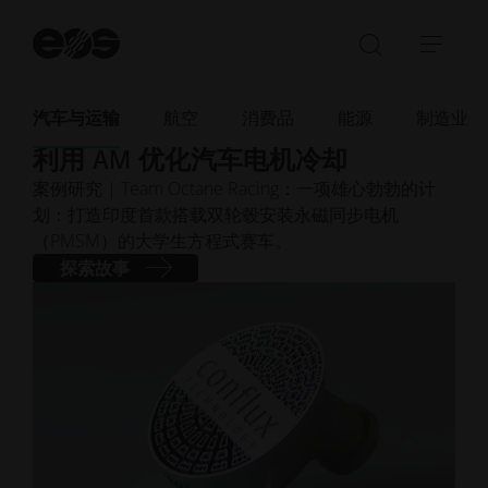
开
始
打
展
搜
开/
开/
索
关
收
汽车与运输
航空
消费品
能源
制造业
2025年6月
· 阅读时间 2 分钟
闭
起
利用 AM 优化汽车电机冷却
搜
导
案例研究 | Team Octane Racing：一项雄心勃勃的计
索
航
划：打造印度首款搭载双轮毂安装永磁同步电机
栏
（PMSM）的大学生方程式赛车。
探索故事