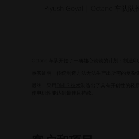
Piyush Goyal | Octane 车队队
Octane 车队开始了一项雄心勃勃的计划：制造
事实证明，传统制造方法无法生产出所需的复杂集成
最终，采用
DMLS 技术
制造出了具有开创性的轻
使电机性能达到最佳且持续。