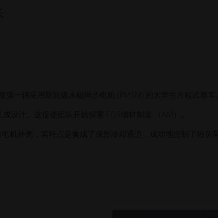
长
印度第一辆采用双轮毂永磁同步电机 (PMSM) 的大学生方程式赛车
设计。这促使团队开始探索 EOS增材制造 （AM）。
质电机外壳，其特点是集成了保形冷却通道，成功地控制了热负