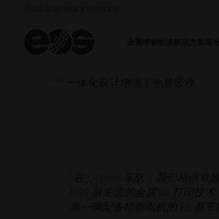
我们是谁
我们的技术
可持续发展
复杂内部几何形状的设计自由度
金属增材制造解决方案
聚
确保高结构强度
一体化设计增强了热量吸收
"在 Octane 车队，我们相
EOS 最先进的金属3D 打印
第一辆配备轮毂电机的 FS 赛车