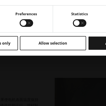
的接触面积，从而提高
关的潜在泄漏点。AM
Preferences
Statistics
在复杂的车轮组件中实
的电机组件。
EOS 发挥了关键作用
使 AlF357 加工的
际标准。客户可以打印
s only
Allow selection
孔率、光滑的表面光洁度
效果使电机表面温度保持
定的峰值性能运行。增材制