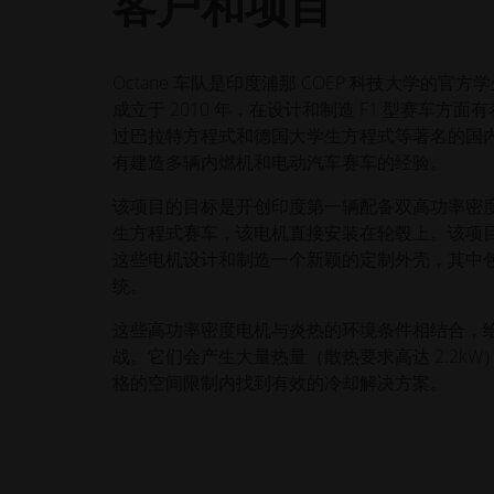
客户和项目
Octane 车队是印度浦那 COEP 科技大学的官
成立于 2010 年，在设计和制造 F1 型赛车方
过巴拉特方程式和德国大学生方程式等著名的国
有建造多辆内燃机和电动汽车赛车的经验。
该项目的目标是开创印度第一辆配备双高功率密
生方程式赛车，该电机直接安装在轮毂上。该项
这些电机设计和制造一个新颖的定制外壳，其中
统。
这些高功率密度电机与炎热的环境条件相结合，
战。它们会产生大量热量（散热要求高达 2.2k
格的空间限制内找到有效的冷却解决方案。