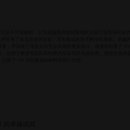
 车队来说是不可或缺的，它为克服高性能轮毂电机冷却方面复杂的设
的采用带来了实实在在的好处：完全集成的外壳和冷却系统、卓越
量，并实现了传统方法无法实现的复杂设计。该项目彰显了 AM
力，适用于要求苛刻的高性能汽车应用及其他应用。值得注意的
1，凸显了 AM 可以释放的材料和设计优势。
印 的卓越成就