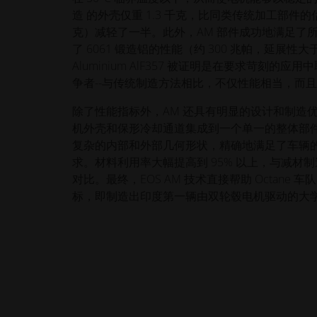
造 的外壳仅重 1.3 千克，比同类传统加工部件的估
克）减轻了一半。此外，AM 部件成功地满足了
了 6061 锻造铝的性能（约 300 兆帕，延展性大
Aluminium AlF357 被证明是在要求苛刻的应用中
争者--与传统制造方法相比，不仅性能相当，而
除了性能指标外，AM 还具有明显的设计和制造
机外壳和保形冷却通道集成到一个单一的整体部
复杂的内部和外部几何形状，精确地满足了车辆
求。材料利用率大幅提高到 95% 以上，与减材制造的
对比。最终，EOS AM 技术直接帮助 Octane
标，即制造出印度第一辆由双轮毂电机驱动的大