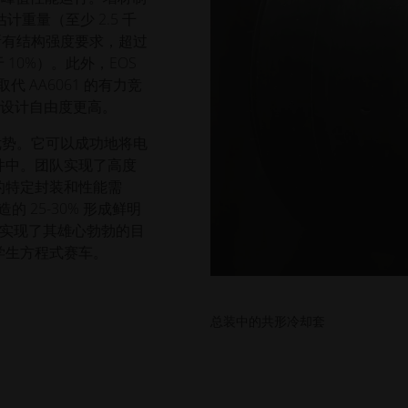
计重量（至少 2.5 千
所有结构强度要求，超过
于 10%）。此外，EOS
取代 AA6061 的有力竞
且设计自由度更高。
优势。它可以成功地将电
件中。团队实现了高度
的特定封装和性能需
 25-30% 形成鲜明
 车队实现了其雄心勃勃的目
学生方程式赛车。
总装中的共形冷却套