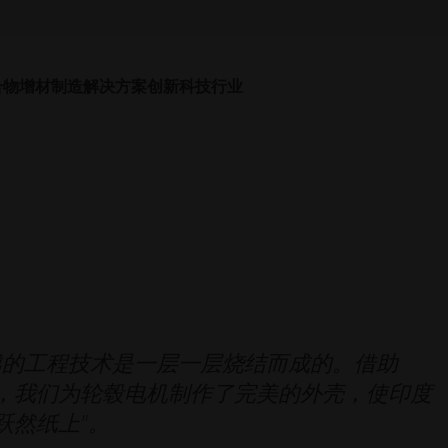
合物增材制造解决方案
创新科技
行业
信卓越的工程技术是一层一层烧结而成的。借助
技术，我们为轮毂电机制作了完美的外壳，使印度
跃然纸上"。