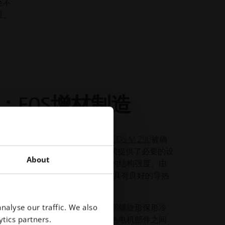
至不
重、
：EOS增材制造
行性研究后，DMLS 使用一台
EOS M 290
被确
案。DMLS 为复杂的内部几何形状提供了必要的设
About
提供了巨大潜力，并确保了较高的结构强度。由
Aluminium Aluminium AlF357
）具有良好的导热
蚀性和可加工性，因此被选中。
集成式圆柱形外壳，其中包含内部螺旋形保形冷
nalyse our traffic. We also
最大限度地增加了冷却通道与发热电机部件之间
tics partners.