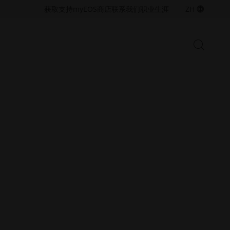
无
无
获取支持
myEOS
商店
联系我们
职业生涯
ZH
障
障
碍
碍
访
访
开
问.opens_new_window
问.opens_new_window
打
始
开/
搜
索
关
闭
金属解决方案
搜
探索金属增材制造 技术与材料，拓
索
展您的打印
栏
聚合物解决方案
探索聚合物增材制造 与材料，拓展
您的工业打印
创新
从利用工业 3D 打印优化设计、性