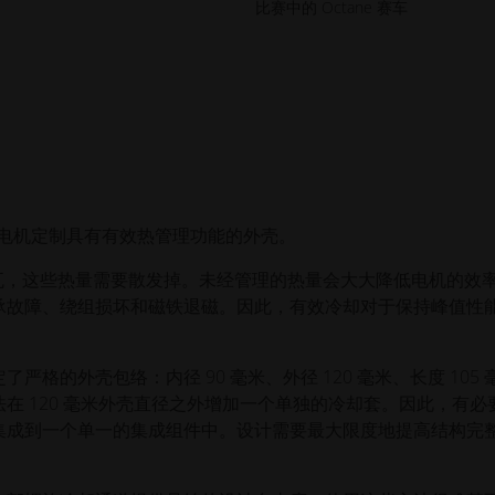
比赛中的 Octane 赛车
毂电机定制具有有效热管理功能的外壳。
 千瓦，这些热量需要散发掉。未经管理的热量会大大降低电机的效
承故障、绕组损坏和磁铁退磁。因此，有效冷却对于保持峰值性
的外壳包络：内径 90 毫米、外径 120 毫米、长度 105 
在 120 毫米外壳直径之外增加一个单独的冷却套。因此，有必
集成到一个单一的集成组件中。设计需要最大限度地提高结构完