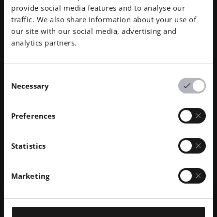
provide social media features and to analyse our
traffic. We also share information about your use of
our site with our social media, advertising and
analytics partners.
2023年11月
· 阅读时间 4 分钟
3D 打印定制眼镜框
案例研究 | BRAGI：中国南京BRAGi光学科技有限公司
Consent
提供定制眼镜服务。BRAGi建立了快速扫描至打印的工
Necessary
Selection
作流程，实现了独特镜框的按需生产。
探索故事
联系我们
Preferences
Statistics
Marketing
关于我们
我们是谁
企业责任
我们的技术
可持续发展
技术与创新