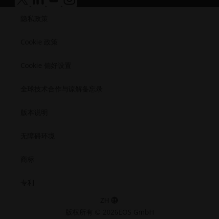
医疗
无
无
无
无
碍
问.opens
障
障
障
障
半导体
访
隐私政策
碍
碍
碍
碍
航天
问.opens_new_window
访
访
访
访
问.opens_new_window
问.opens_new_window
问.opens_new_window
问.opens_new_window
Cookie 政策
Cookie 偏好设置
全球技术合作与谅解备忘录
版本说明
无障碍环境
商标
专利
ZH
版权所有 © 2026EOS GmbH