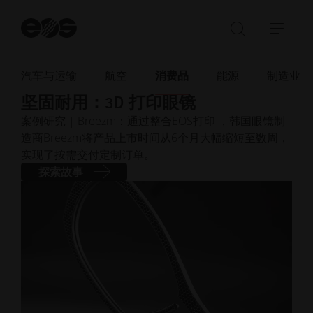
开
始
打
展
搜
开/
开/
索
关
收
汽车与运输
航空
消费品
能源
制造业
2025年2月
· 阅读时间 3 分钟
闭
起
坚固耐用：3D 打印眼镜
搜
导
案例研究 | Breezm：通过整合EOS打印 ，韩国眼镜制
索
航
造商Breezm将产品上市时间从6个月大幅缩短至数周，
栏
实现了按需交付定制订单。
探索故事