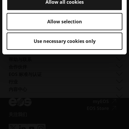
Allow all cookies
企业管理
管理
DMLS
人力资源
全球分布
资源
SLS
职业生涯
新闻与媒体
什么是 AM？
FDR
无
所有职位空缺
新闻中心
Allow selection
服务
光束整形
障
Logo和图像
软件
金属打印机
Smart Fusion
碍
技术服务
EOS M 290
金属材料
Digital Foam
Use necessary cookies only
访
后处理
EOS M 290 1kW
铝
聚合物打印机
工业3D 打印机
问.opens_new_window
AM 咨询
EOS M 290-2
钴铬合金
FORMIGA P 110 Velocis
聚合物材料
培训与教育
EOS M 300-4
铜
FORMIGA P 110 FDR
生物相容性
帮助与联系
AM Turnkey
EOS M-300-4 1kW
镍基合金
EOS P3 NEXT
韧性
获取支持
合作伙伴
EOS M 400
其他钢材
INTEGRA P 450
阻燃性
联系我们
生产合作伙伴
EOS 标准与认证
EOS M 400-4
特殊金属材料
EOS P 500
灵活
展会与活动
生态系统合作伙伴
质量管理
行业
EOS M4 ONYX
不锈钢
EOS P 500 FDR
高性能
试试我们的解决方案搜索器！
创新合作伙伴
质量保证
汽车
内容中心
无
AMCM定制打印机
钛
EOS P 770
多用途
申请成为供应商
技术合作伙伴
ISO 认证
航空
Blog
障
工模具钢
新闻通讯
无
myEOS
消费品
播客
碍
障
无
EOS Store
国防
Vlog
访
关注我们
碍
障
能源
无
资源库
问.opens_new_window
访
碍
制造业
障
成功案例
问.opens
访