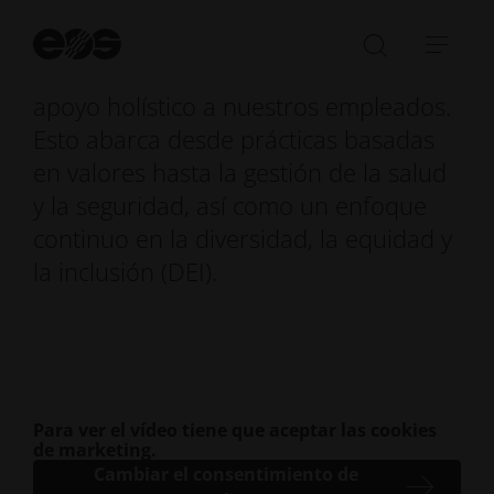
Trabajamos con constancia para
garantizar la continuidad de nuestro
Ini
bú
Abrir/cer
Abri
éxito y crecimiento proporcionando un
la
nave
apoyo holístico a nuestros empleados.
barra
Esto abarca desde prácticas basadas
de
en valores hasta la gestión de la salud
búsqued
y la seguridad, así como un enfoque
continuo en la diversidad, la equidad y
la inclusión (DEI).
Para ver el vídeo tiene que aceptar las cookies
de marketing.
Cambiar el consentimiento de