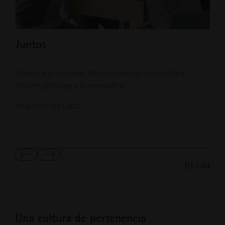
Juntos
Re
Dímelo y lo olvidaré. Muéstramelo y lo recordaré.
Un p
Hazme partícipe y lo entenderé.
que
adaptado de Laozi
adap
Mostrar
Mostrar
01
/
04
diapositiva
la
anterior
diapositiva
siguiente
Una cultura de pertenencia