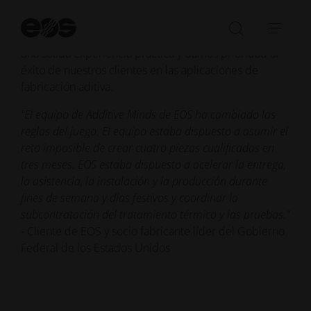
técnica de EOS, que aúna conocimientos
especializados en impresión 3D procedentes de una
Ini
bú
amplia variedad de campos y sectores. Contamos con
Abrir/cer
Abri
una sólida experiencia práctica y damos prioridad al
la
nave
éxito de nuestros clientes en las aplicaciones de
barra
fabricación aditiva.
de
búsqued
"El equipo de Additive Minds de EOS ha cambiado las
reglas del juego. El equipo estaba dispuesto a asumir el
reto imposible de crear cuatro piezas cualificadas en
tres meses. EOS estaba dispuesto a acelerar la entrega,
la asistencia, la instalación y la producción durante
fines de semana y días festivos y coordinar la
subcontratación del tratamiento térmico y las pruebas."
- Cliente de EOS y socio fabricante líder del Gobierno
Federal de los Estados Unidos