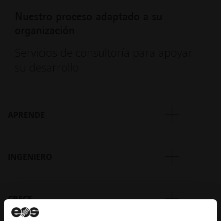
Nuestro proceso adaptado a su
organización
Servicios de consultoría para apoyar
su desarrollo
APRENDE
INGENIERO
Additive Minds puede formar a su equipo para
identificar las aplicaciones ideales para la impresión
3D industrial, cómo modificar los diseños de las piezas
para maximizar los beneficios de FA y cómo configurar
CRECE
Additive Minds está formada por FA con una amplia
con éxito su sistema FA independientemente de sus
variedad de perfiles, lo que la convierte en una fuente
objetivos de producción. Permitir que su equipo