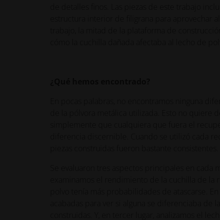
de detalles finos. Las piezas de este trabajo incl
estructura interior de filigrana para aprovechar
trabajo, la mitad de la plataforma de construcc
cómo la cuchilla dañada afectaba al lecho de po
¿Qué hemos encontrado?
En pocas palabras, no encontramos ninguna difer
de la pólvora metálica utilizada. Esto no quiere 
simplemente que cualquiera que fuera el recupe
diferencia discernible. Cuando se utilizó cada re
piezas construidas fueron bastante consistentes.
Se evaluaron tres aspectos principales en cada m
examinamos el rendimiento de la cuchilla de la 
polvo tenía más probabilidades de atascarse. En
acabadas para ver si alguna se diferenciaba de l
construidas. Y, en tercer lugar, analizamos el lec