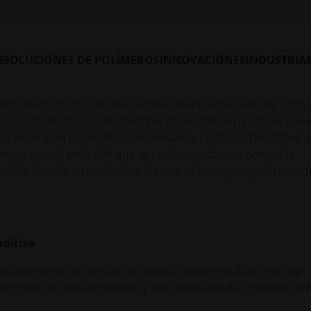
io de elastómero o un cepillo de carbono y se utilizan general
etalle más fino en la pieza acabada. Este tipo de cuchilla pue
duce el riesgo de interrupciones del trabajo debidas a atascos 
zas tengan un acabado menos prístino. Las máquinas de recargue
S
SOLUCIONES DE POLÍMEROS
INNOVACIONES
INDUSTRIA
 relación de aspecto con una gran superficie.
ero rápido (HSS) o de una cuchilla cerámica de óxido de circon
licos magnéticos. Los recubridores duros ofrecen un mayor nivel
que mejoran el desarrollo de materiales y procesos, por lo que s
unque es más probable que se produzcan atascos porque la
ubridor blando, un recubridor duro no es la mejor opción cuand
aditiva
ecubrimiento de fabricación aditiva y polvo metálico tiene algú
 elegimos tres recubrimientos y tres materiales de impresión pa