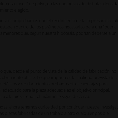
aglomeraciones" de polvo, en las que polvos de distintas densid
imiento elegido.
polvo, comprobamos que el rendimiento de la impresora, la cal
vo estaban dentro de los parámetros necesarios para una "buena
as menores que, según nuestra hipótesis, podrían deberse a un
 que, desde el punto de vista de la calidad de fabricación, no
brimiento utilice. Lo que importa es la finalidad prevista de l
metálicos y recubrimientos probados ofrece ventajas para
tal adecuado para la pieza adecuada es el objetivo principal,
ta a la pieza rendir al máximo le sigue de cerca.
das, ahora tenemos curiosidad por continuar nuestra investiga
s piezas fabricadas de un trabajo a otro cualquier posible