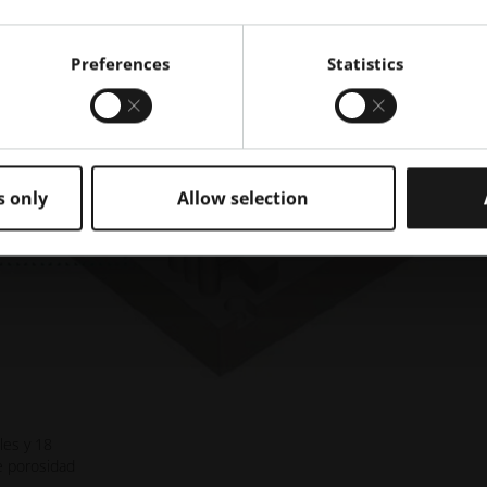
Preferences
Statistics
s only
Allow selection
les y 18
e porosidad