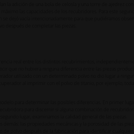
uían la adición de una bola de celosía y una torre de ajedrez co
 al máximo las capacidades de los recubridores. Para este segun
ión se dejó vacía intencionadamente para que pudiéramos obser
lvo después de completar las piezas.
encia real entre los distintos recubrimientos, independientem
decir que no hubiera ninguna diferencia entre las piezas produci
rador utilizado con un determinado polvo no dio lugar a ningu
cuperador al imprimir con el polvo de titanio, por ejemplo, toda
odelo para determinar las posibles diferencias. En primer luga
recubridora para discernir si alguna combinación de recubridor
 segundo lugar, examinamos la calidad general de las piezas
as demás: las propiedades mecánicas y la porosidad de las piez
ho de polvo después de la fabricación para identificar cualquier