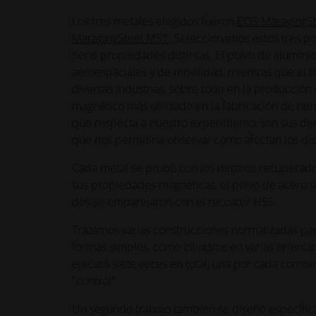
Los tres metales elegidos fueron
EOS MaragingS
MaragingSteel MS1
. Seleccionamos estos tres p
tiene propiedades distintas. El polvo de aluminio
aeroespaciales y de movilidad, mientras que el 
diversas industrias, sobre todo en la producción
magnético más utilizado en la fabricación de herr
que respecta a nuestro experimento, son sus densi
que nos permitiría observar cómo afectan los dis
Cada metal se probó con los mismos recuperadore
sus propiedades magnéticas, el polvo de acero s
dos se emparejaron con el recoater HSS.
Trazamos varias construcciones normalizadas pa
formas simples, como cilindros en varias orientac
ejecutó siete veces en total, una por cada combi
"control".
Un segundo trabajo también se diseñó específica