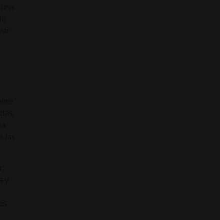
n una
do
var
ente
das,
na
s las
r,
a y
as