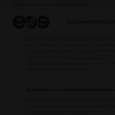
Las cuchillas de repintado blandas tienen un lab
Quiénes somos
Qué hacemos
Sostenibilidad
para proyectos más delicados que requieren un d
flexionarse para evitar imperfecciones, lo que re
cuchilla, pero esto puede significar que las pie
SOLUCIONES METÁLICA
blandas también son eficaces para piezas de alta
Las cuchillas de recargue duro pueden ser de ac
que es ideal para la fabricación de polvos metá
calidad y repetibilidad de las piezas, al tiempo 
opción preferida para
las impresoras EOS 3D
. A
cuchilla no es tan indulgente como la de un rec
hay que construir estructuras finas.
Pruebas de los recubridores de fabricación 
Para averiguar si una combinación diferente de r
impacto en la calidad final de una construcción,
una serie de pruebas comparativas.