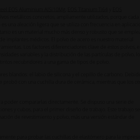
teel
EOS Aluminium AlSi10Mg
,
EOS Titanium Ti64
y
EOS
olvos metálicos concretos, ampliamente utilizados, porque cada
 es una aleación ligera que se utiliza con frecuencia en aplicac
titanio es un material mucho más denso y robusto que se emple
 de implantes médicos. El polvo de acero es nuestro material
amientas. Los factores diferenciadores clave de estos polvos, e
dades variables y la distribución de las partículas de polvo, lo
tintos recubridores a una gama de tipos de polvo.
s blandos: el labio de silicona y el cepillo de carbono. Debid
e probó con una cuchilla dura de cerámica, mientras que los ot
ra poder compararlas directamente. Se dispuso una serie de
iones y cubos, para el primer diseño de trabajo. Este trabajo se
nación de revestimiento y polvo, más una versión estándar de
mente para probar las cuchillas de elastómero para la impresi