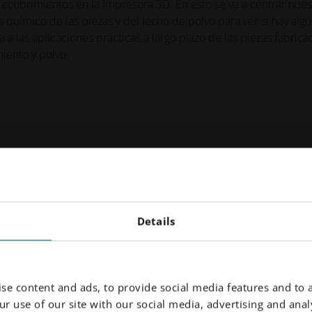
ecubrimientos en la impresora 3D. En esto se va a centrar nues
s químico de las piezas y del lecho de polvo para ver si hay alg
 a las aplicaciones prácticas a largo plazo de las piezas fabrica
iento y polvo.
Details
se content and ads, to provide social media features and to a
r use of our site with our social media, advertising and analy