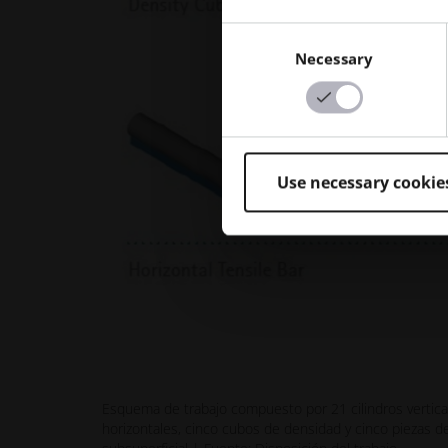
Consent
Necessary
Selection
Use necessary cookie
Esquema de trabajo compuesto por 21 cilindros vertica
horizontales, cinco cubos de densidad y cinco piezas d