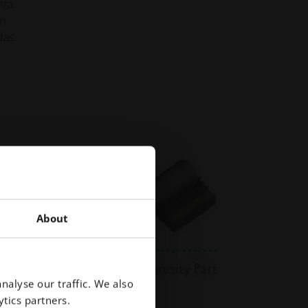
tra
ún
das
About
nalyse our traffic. We also
tics partners.