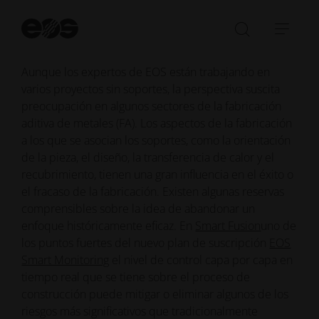
soporte mínimo o sin soporte.
Ini
bú
Abrir/cer
Abri
la
nave
Aunque los expertos de EOS están trabajando en
barra
varios proyectos sin soportes, la perspectiva suscita
de
preocupación en algunos sectores de la fabricación
búsqued
aditiva de metales (FA). Los aspectos de la fabricación
a los que se asocian los soportes, como la orientación
de la pieza, el diseño, la transferencia de calor y el
recubrimiento, tienen una gran influencia en el éxito o
el fracaso de la fabricación. Existen algunas reservas
comprensibles sobre la idea de abandonar un
enfoque históricamente eficaz. En
Smart Fusion
uno de
los puntos fuertes del nuevo plan de suscripción
EOS
Smart Monitoring
el nivel de control capa por capa en
tiempo real que se tiene sobre el proceso de
construcción puede mitigar o eliminar algunos de los
riesgos más significativos que tradicionalmente