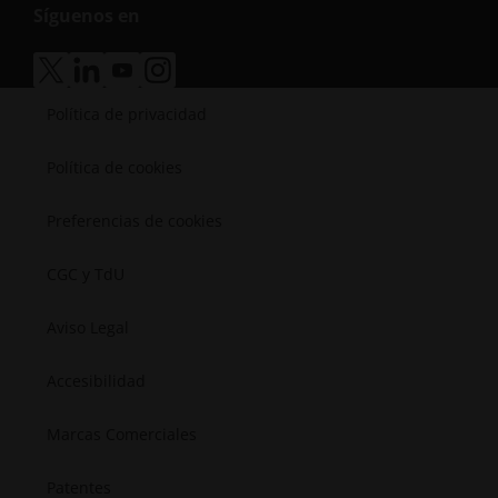
Síguenos en
Energía
accesibilidad.opens_new_windo
Biblioteca de recursos
Manufactura
Historias de éxito
Médica
accesibilidad.opens_new_window
accesibilidad.opens_new_window
accesibilidad.opens_new_window
accesibilidad.opens_new_window
Semiconductores
Política de privacidad
Espacial
Política de cookies
Preferencias de cookies
CGC y TdU
Aviso Legal
Accesibilidad
Marcas Comerciales
Patentes