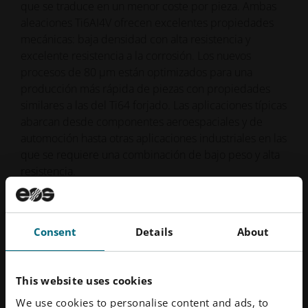
que se traduce en un menor coste por pieza. Ambas
aleaciones Ti6AI4V ofrecen excelentes propiedades
mecánicas: baja densidad con alta resistencia y
excelente resistencia a la corrosión. Los nuevos
procesos de 80 µm están optimizados para una
producción más rápida de piezas con propiedades
similares a las del Ti64 forjado. Las aplicaciones típicas
abarcan desde componentes aeroespaciales y de
automoción hasta otras aplicaciones industriales en las
que se requiere una combinación de bajo peso y alta
resistencia.
Consent
Details
About
This website uses cookies
We use cookies to personalise content and ads, to