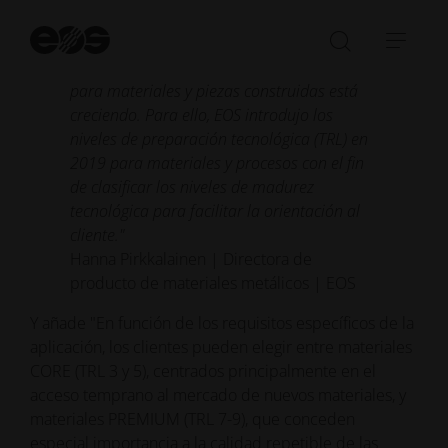
"Con más empresas cruzando la frontera
Ini
del prototipado a la producción en serie
bú
Abrir/cer
Abri
basada en FA, la demanda de datos fiables
la
nave
para materiales y piezas construidas está
barra
creciendo. Para ello, EOS introdujo los
de
niveles de preparación tecnológica (TRL) en
búsqued
2019 para materiales y procesos con el fin
de clasificar los niveles de madurez
tecnológica para facilitar la orientación al
cliente."
Hanna Pirkkalainen | Directora de
producto de materiales metálicos | EOS
Y añade "En función de los requisitos específicos de la
aplicación, los clientes pueden elegir entre materiales
CORE (TRL 3 y 5), centrados principalmente en el
acceso temprano al mercado de nuevos materiales, y
materiales PREMIUM (TRL 7-9), que conceden
especial importancia a la calidad repetible de las