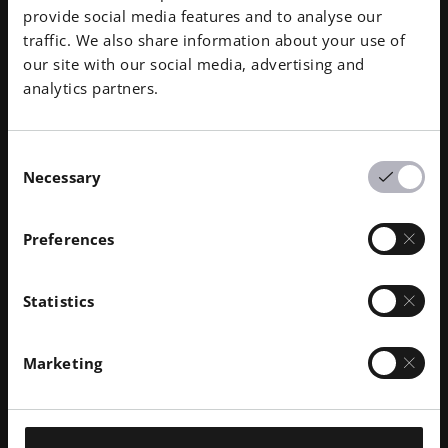
provide social media features and to analyse our
traffic. We also share information about your use of
our site with our social media, advertising and
analytics partners.
Consent
Necessary
Selection
Inserto de herramienta, EOS MaragingSteel MS1 para
sistemas EOS M 300-4 - Crédito de la foto: EOS
Preferences
EOS MaragingSteel EOS NickelAlloy
IN718 y EOS MaragingSteel MS1 para
Statistics
sistemas EOS M 300-4
Marketing
Desarrollado para el sistema EOS M 300-4 , el proceso
de 40 µm cuenta con una clasificación TRL 3. EOS
NickelAlloy IN718 es una aleación de níquel-cromo
endurecida por precipitación que se caracteriza por