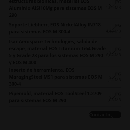
estructuras biónicas, material EOS
JPG
1,04 MB
Aluminio AlSi10Mg para sistemas EOS M
290
Soporte Liebherr, EOS NickelAlloy IN718
JPG
4,13 MB
para sistemas EOS M 300-4
Isar Aerospace Technologies, salida de
escape, material EOS Titanium Ti64 Grade
JPG
6,62 MB
5 y Grade 23 para los sistemas EOS M 290
y EOS M 400
Inserto de herramienta, EOS
JPG
MaragingSteel MS1 para sistemas EOS M
1,24 MB
300-4
Pipemold, material EOS ToolSteel 1.2709
JPG
1,03 MB
para sistemas EOS M 290
Contacto