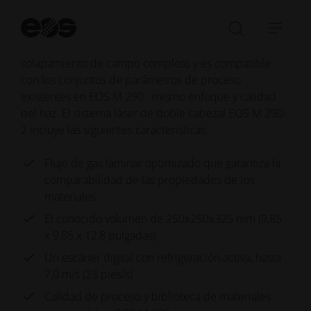
Basado en el probado EOS M 290 y desarrollado por
Ini
el grupo AMCM de EOS, el nuevo sistema EOS M 290-
bú
Abrir/cer
Abri
2 cuenta con dos (2) láseres de 400 vatios con
la
nave
solapamiento de campo completo y es compatible
barra
con los conjuntos de parámetros de proceso
de
existentes en EOS M 290 : mismo enfoque y calidad
búsqued
del haz. El sistema láser de doble cabezal EOS M 290-
2 incluye las siguientes características:
Flujo de gas laminar optimizado que garantiza la
comparabilidad de las propiedades de los
materiales
El conocido volumen de 250x250x325 mm (9,85
x 9,85 x 12,8 pulgadas)
Un escáner digital con refrigeración activa, hasta
7,0 m/s (23 pies/s)
Calidad de proceso y biblioteca de materiales