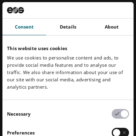
La EOS M 290-2 400W estará disponible para su
Consent
Details
About
compra a partir del verano de 2024 a través de EOS y
sus socios autorizados.
This website uses cookies
We use cookies to personalise content and ads, to
provide social media features and to analyse our
traffic. We also share information about your use of
our site with our social media, advertising and
Descargas
analytics partners.
EOS M 290-2 FA Sistema
PNG
Consent
5,40 MB
(frente, sin fondo)
Necessary
Selection
EOS M 290-2 FA Sistema
PNG
1,05 MB
(derecha, sin fondo)
Preferences