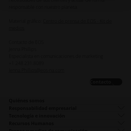
responsable con nuestro planeta.
Material gráfico:
Centro de prensa de EOS - Kit de
medios
Contacto de EOS
Jenna Phillips
Especialista en comunicaciones de marketing
+1 248.231.8089
Jenna.Phillips@eos-na.com
Contacto
Quiénes somos
Quiénes somos
Responsabilidad empresarial
Qué hacemos
Sostenibilidad
Tecnología e innovación
Gestión empresarial
Gobernanza Corporativa
DMLS
Recursos Humanos
Sedes en todo el mundo
Recursos
SLS
Empleo
Prensa y medios de comunicación